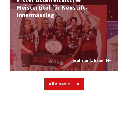
Erster Österreichischer
Meistertitel für Neustift-
Innermanzing
fast_forward
mehr erfahren
Alle News