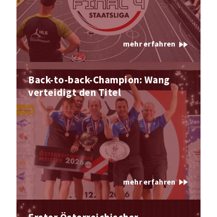
fast_forward
mehr erfahren
Back-to-back-Champion: Wang
verteidigt den Titel
fast_forward
mehr erfahren