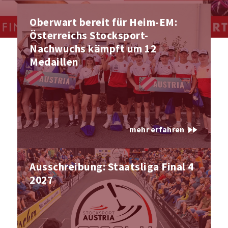
Oberwart bereit für Heim-EM:
Österreichs Stocksport-
Nachwuchs kämpft um 12
Medaillen
fast_forward
mehr erfahren
Ausschreibung: Staatsliga Final 4
2027