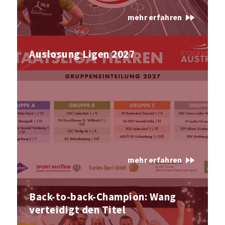
fast_forward
mehr erfahren
Auslosung Ligen 2027
fast_forward
mehr erfahren
Back-to-back-Champion: Wang
verteidigt den Titel