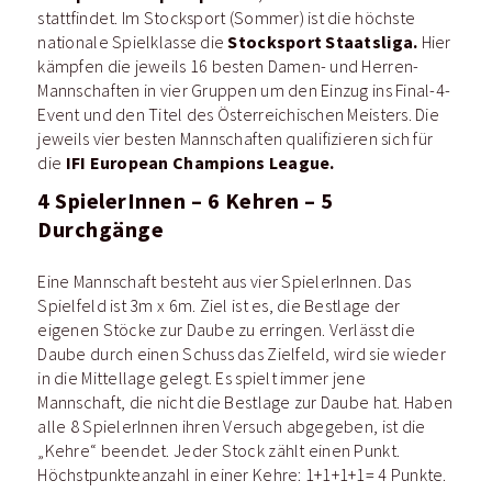
stattfindet. Im Stocksport (Sommer) ist die höchste
Stocksport Staatsliga.
nationale Spielklasse die
Hier
kämpfen die jeweils 16 besten Damen- und Herren-
Mannschaften in vier Gruppen um den Einzug ins Final-4-
Event und den Titel des Österreichischen Meisters. Die
jeweils vier besten Mannschaften qualifizieren sich für
IFI European Champions League.
die
4 SpielerInnen – 6 Kehren – 5
Durchgänge
Eine Mannschaft besteht aus vier SpielerInnen. Das
Spielfeld ist 3m x 6m. Ziel ist es, die Bestlage der
eigenen Stöcke zur Daube zu erringen. Verlässt die
Daube durch einen Schuss das Zielfeld, wird sie wieder
in die Mittellage gelegt. Es spielt immer jene
Mannschaft, die nicht die Bestlage zur Daube hat. Haben
alle 8 SpielerInnen ihren Versuch abgegeben, ist die
„Kehre“ beendet. Jeder Stock zählt einen Punkt.
Höchstpunkteanzahl in einer Kehre: 1+1+1+1= 4 Punkte.