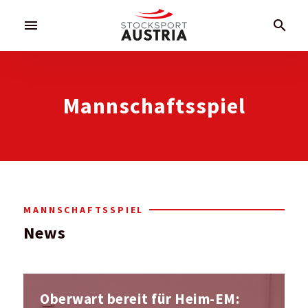
menu
search
Mannschaftsspiel
MANNSCHAFTSSPIEL
News
Oberwart bereit für Heim-EM: