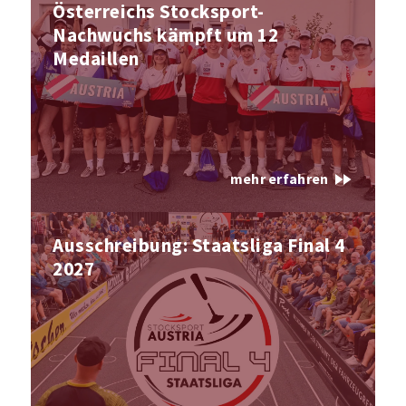
Österreichs Stocksport-
Nachwuchs kämpft um 12
Medaillen
fast_forward
mehr erfahren
Ausschreibung: Staatsliga Final 4
2027