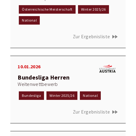
Österreichische Meisterschaft
Winter 2025/26
National
fast_forward
Zur Ergebnisliste
10.01.2026
Bundesliga Herren
Weitenwettbewerb
Bundesliga
Winter 2025/26
National
fast_forward
Zur Ergebnisliste