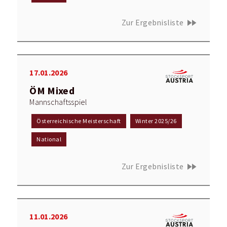
fast_forward
Zur Ergebnisliste
17.01.2026
ÖM Mixed
Mannschaftsspiel
Österreichische Meisterschaft
Winter 2025/26
National
fast_forward
Zur Ergebnisliste
11.01.2026