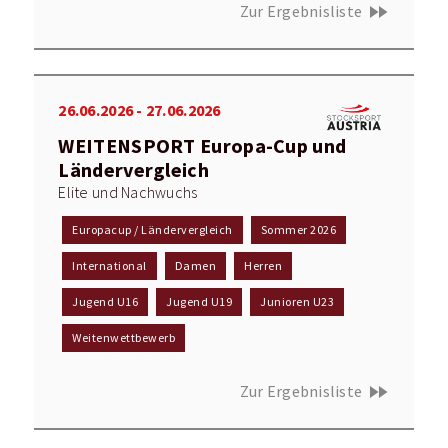
fast_forward
Zur Ergebnisliste
26.06.2026 - 27.06.2026
WEITENSPORT Europa-Cup und
Ländervergleich
Elite und Nachwuchs
Europacup / Ländervergleich
Sommer 2026
International
Damen
Herren
Jugend U16
Jugend U19
Junioren U23
Weitenwettbewerb
fast_forward
Zur Ergebnisliste