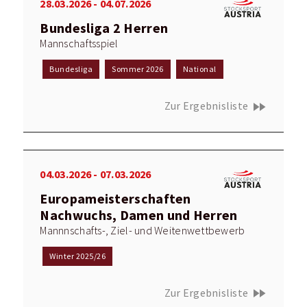
28.03.2026 - 04.07.2026
Bundesliga 2 Herren
Mannschaftsspiel
Bundesliga
Sommer 2026
National
fast_forward
Zur Ergebnisliste
04.03.2026 - 07.03.2026
Europameisterschaften
Nachwuchs, Damen und Herren
Mannnschafts-, Ziel- und Weitenwettbewerb
Winter 2025/26
fast_forward
Zur Ergebnisliste