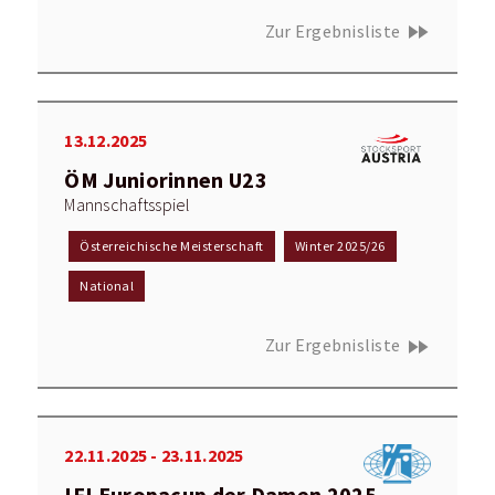
fast_forward
Zur Ergebnisliste
13.12.2025
ÖM Juniorinnen U23
Mannschaftsspiel
Österreichische Meisterschaft
Winter 2025/26
National
fast_forward
Zur Ergebnisliste
22.11.2025 - 23.11.2025
IFI Europacup der Damen 2025