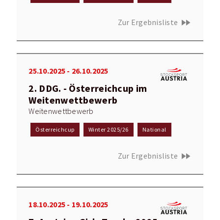
fast_forward
Zur Ergebnisliste
25.10.2025 - 26.10.2025
2. DDG. - Österreichcup im
Weitenwettbewerb
Weitenwettbewerb
Österreichcup
Winter 2025/26
National
fast_forward
Zur Ergebnisliste
18.10.2025 - 19.10.2025