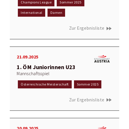
Champions League
Sommer 2025
International
Damen
fast_forward
Zur Ergebnisliste
21.09.2025
1. ÖM Juniorinnen U23
Mannschaftsspiel
Österreichische Meisterschaft
Sommer 2025
fast_forward
Zur Ergebnisliste
20.09.2025