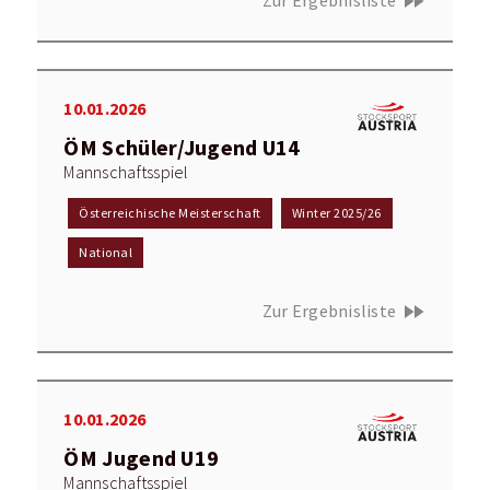
fast_forward
Zur Ergebnisliste
10.01.2026
ÖM Schüler/Jugend U14
Mannschaftsspiel
Österreichische Meisterschaft
Winter 2025/26
National
fast_forward
Zur Ergebnisliste
10.01.2026
ÖM Jugend U19
Mannschaftsspiel