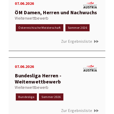
07.06.2026
ÖM Damen, Herren und Nachwuchs
Weitenwettbewerb
Österreichische Meisterschaft
Sommer 2026
fast_forward
Zur Ergebnisliste
07.06.2026
Bundesliga Herren -
Weitenwettbewerb
Weitenwettbewerb
Bundesliga
Sommer 2026
fast_forward
Zur Ergebnisliste