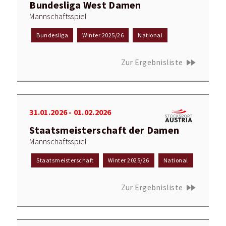
Bundesliga West Damen
Mannschaftsspiel
Bundesliga
Winter 2025/26
National
fast_forward
Zur Ergebnisliste
31.01.2026 - 01.02.2026
Staatsmeisterschaft der Damen
Mannschaftsspiel
Staatsmeisterschaft
Winter 2025/26
National
fast_forward
Zur Ergebnisliste