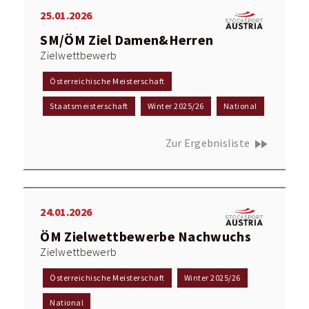
25.01.2026
SM/ÖM Ziel Damen&Herren
Zielwettbewerb
Österreichische Meisterschaft
Staatsmeisterschaft
Winter 2025/26
National
fast_forward
Zur Ergebnisliste
24.01.2026
ÖM Zielwettbewerbe Nachwuchs
Zielwettbewerb
Österreichische Meisterschaft
Winter 2025/26
National