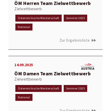
ÖM Herren Team Zielwettbewerb
Zielwettbewerb
Österreichische Meisterschaft
Sommer 2025
National
fast_forward
Zur Ergebnisliste
14.09.2025
ÖM Damen Team Zielwettbewerb
Zielwettbewerb
Österreichische Meisterschaft
Sommer 2025
National
fast_forward
Zur Ergebnisliste