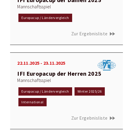
Mannschaftsspiel
Europacup / Ländervergleich
fast_forward
Zur Ergebnisliste
22.11.2025 - 23.11.2025
IFI Europacup der Herren 2025
Mannschaftsspiel
Europacup / Ländervergleich
Winter 2025/26
International
fast_forward
Zur Ergebnisliste