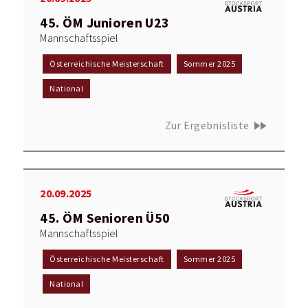
45. ÖM Junioren U23
Mannschaftsspiel
Österreichische Meisterschaft
Sommer 2025
National
fast_forward
Zur Ergebnisliste
20.09.2025
45. ÖM Senioren Ü50
Mannschaftsspiel
Österreichische Meisterschaft
Sommer 2025
National