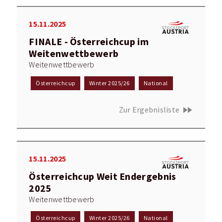
15.11.2025
FINALE - Österreichcup im
Weitenwettbewerb
Weitenwettbewerb
Österreichcup
Winter 2025/26
National
fast_forward
Zur Ergebnisliste
15.11.2025
Österreichcup Weit Endergebnis
2025
Weitenwettbewerb
Österreichcup
Winter 2025/26
National