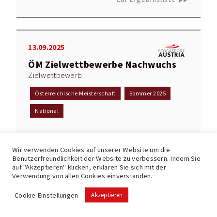
13.09.2025
ÖM Zielwettbewerbe Nachwuchs
Zielwettbewerb
Österreichische Meisterschaft
Sommer 2025
National
fast_forward
Zur Ergebnisliste
Wir verwenden Cookies auf unserer Website um die
Benutzerfreundlichkeit der Website zu verbessern. Indem Sie
auf "Akzeptieren" klicken, erklären Sie sich mit der
Verwendung von allen Cookies einverstanden.
06.09.2025
Cookie Einstellungen
Akzeptieren
ÖM Mixed
Mannschaftsspiel