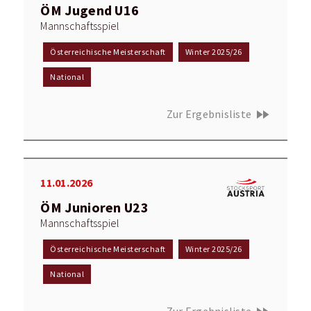
ÖM Jugend U16
Mannschaftsspiel
Österreichische Meisterschaft
Winter 2025/26
National
fast_forward
Zur Ergebnisliste
11.01.2026
ÖM Junioren U23
Mannschaftsspiel
Österreichische Meisterschaft
Winter 2025/26
National