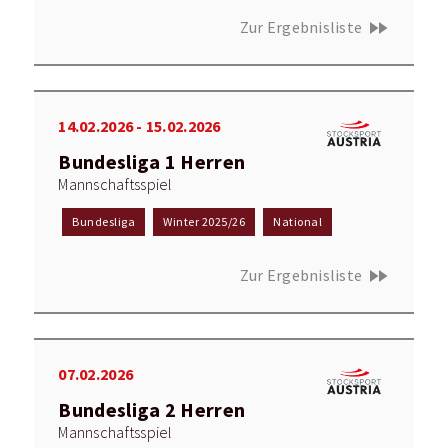
fast_forward
Zur Ergebnisliste
14.02.2026 - 15.02.2026
Bundesliga 1 Herren
Mannschaftsspiel
Bundesliga
Winter 2025/26
National
fast_forward
Zur Ergebnisliste
07.02.2026
Bundesliga 2 Herren
Mannschaftsspiel