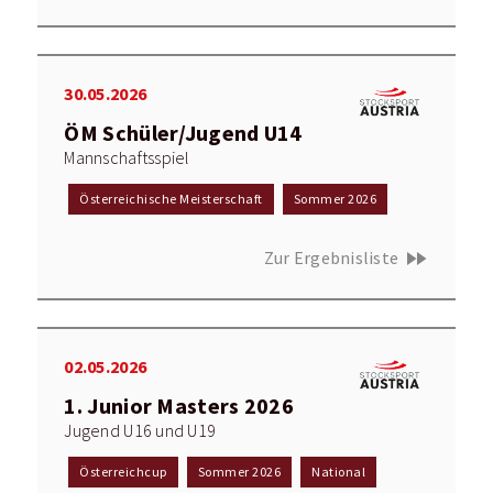
30.05.2026
ÖM Schüler/Jugend U14
Mannschaftsspiel
Österreichische Meisterschaft
Sommer 2026
fast_forward
Zur Ergebnisliste
02.05.2026
1. Junior Masters 2026
Jugend U16 und U19
Österreichcup
Sommer 2026
National