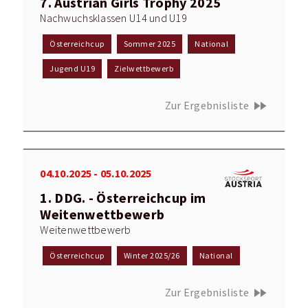
7. Austrian Girls Trophy 2025
Nachwuchsklassen U14 und U19
Österreichcup
Sommer 2025
National
Jugend U19
Zielwettbewerb
fast_forward
Zur Ergebnisliste
04.10.2025 - 05.10.2025
1. DDG. - Österreichcup im
Weitenwettbewerb
Weitenwettbewerb
Österreichcup
Winter 2025/26
National
fast_forward
Zur Ergebnisliste