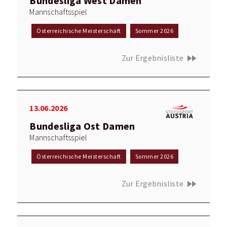
Bundesliga West Damen
Mannschaftsspiel
Österreichische Meisterschaft
Sommer 2026
fast_forward
Zur Ergebnisliste
13.06.2026
Bundesliga Ost Damen
Mannschaftsspiel
Österreichische Meisterschaft
Sommer 2026
fast_forward
Zur Ergebnisliste