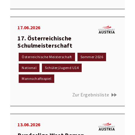
17.06.2026
17. Österreichische
Schulmeisterschaft
Österreichische Meisterschaft
Sommer 2026
National
Schüler/Jugend U14
Mannschaftsspiel
fast_forward
Zur Ergebnisliste
13.06.2026