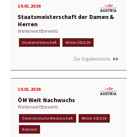
10.01.2026
Staatsmeisterschaft der Damen &
Herren
Weitenwettbewerb
Staatsmeisterschaft
Winter 2025/26
fast_forward
Zur Ergebnisliste
10.01.2026
ÖM Weit Nachwuchs
Weitenwettbewerb
Österreichische Meisterschaft
Winter 2025/26
National