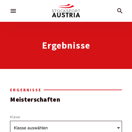
menu
search
Ergebnisse
ERGEBNISSE
Meisterschaften
Klasse