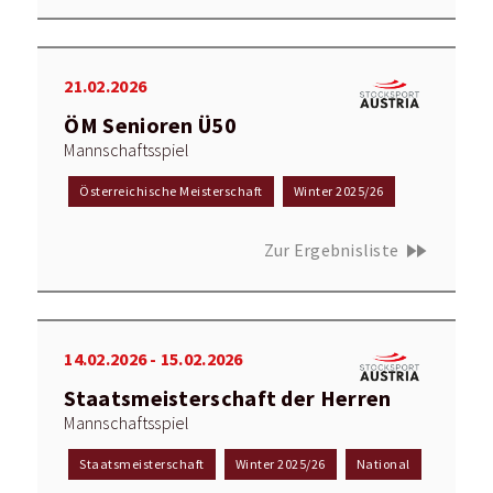
21.02.2026
ÖM Senioren Ü50
Mannschaftsspiel
Österreichische Meisterschaft
Winter 2025/26
fast_forward
Zur Ergebnisliste
14.02.2026 - 15.02.2026
Staatsmeisterschaft der Herren
Mannschaftsspiel
Staatsmeisterschaft
Winter 2025/26
National