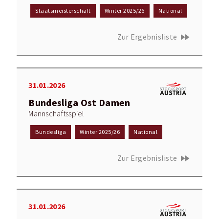
Staatsmeisterschaft
Winter 2025/26
National
fast_forward
Zur Ergebnisliste
31.01.2026
Bundesliga Ost Damen
Mannschaftsspiel
Bundesliga
Winter 2025/26
National
fast_forward
Zur Ergebnisliste
31.01.2026