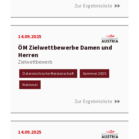
fast_forward
Zur Ergebnisliste
14.09.2025
ÖM Zielwettbewerbe Damen und
Herren
Zielwettbewerb
Österreichische Meisterschaft
Sommer 2025
National
fast_forward
Zur Ergebnisliste
14.09.2025