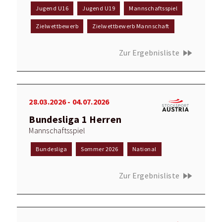
Jugend U16
Jugend U19
Mannschaftsspiel
Zielwettbewerb
Zielwettbewerb Mannschaft
fast_forward
Zur Ergebnisliste
28.03.2026 - 04.07.2026
Bundesliga 1 Herren
Mannschaftsspiel
Bundesliga
Sommer 2026
National
fast_forward
Zur Ergebnisliste