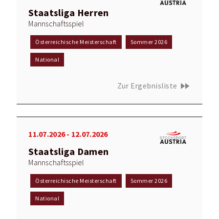
Staatsliga Herren
Mannschaftsspiel
Österreichische Meisterschaft
Sommer 2026
National
fast_forward
Zur Ergebnisliste
11.07.2026 - 12.07.2026
Staatsliga Damen
Mannschaftsspiel
Österreichische Meisterschaft
Sommer 2026
National