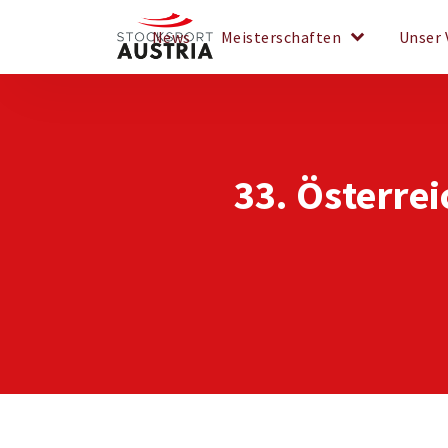
keyboard_arrow_down
News
Meisterschaften
Unser 
33. Österre