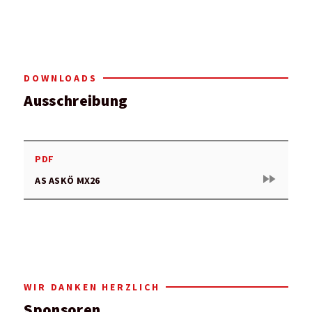
DOWNLOADS
Ausschreibung
PDF
fast_forward
AS ASKÖ MX26
WIR DANKEN HERZLICH
Sponsoren