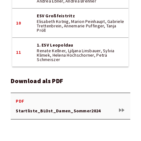
Andrea Ebner, Andrea Brenner
ESV Großfeistritz
Elisabeth Kotnig, Marion Peinhaupt, Gabriele
10
Trettenbrein, Annemarie Puffinger, Tanja
Pröll
1. ESV Leopoldau
Renate Kellner, Ljiljana Linsbauer, Sylvia
11
Klimek, Helena Hochschorner, Petra
Schmeiszer
Download als PDF
PDF
fast_forward
Startliste_BLOst_Damen_Sommer2024