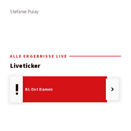
Stefanie Pulay
ALLE ERGEBNISSE LIVE
Liveticker
priority_high
keyboard_arrow_right
BL Ost Damen