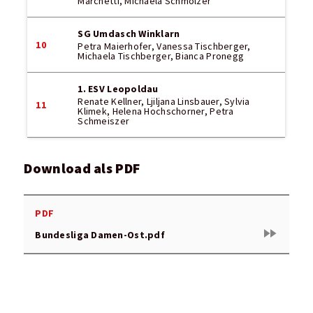
Marchetti, Michaela Schmölzer
SG Umdasch Winklarn
10
Petra Maierhofer, Vanessa Tischberger,
Michaela Tischberger, Bianca Pronegg
1. ESV Leopoldau
Renate Kellner, Ljiljana Linsbauer, Sylvia
11
Klimek, Helena Hochschorner, Petra
Schmeiszer
Download als PDF
PDF
fast_forward
Bundesliga Damen-Ost.pdf