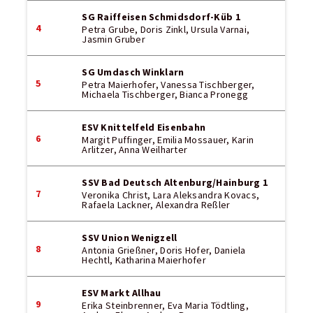
SG Raiffeisen Schmidsdorf-Küb 1
4
Petra Grube, Doris Zinkl, Ursula Varnai,
Jasmin Gruber
SG Umdasch Winklarn
5
Petra Maierhofer, Vanessa Tischberger,
Michaela Tischberger, Bianca Pronegg
ESV Knittelfeld Eisenbahn
6
Margit Puffinger, Emilia Mossauer, Karin
Arlitzer, Anna Weilharter
SSV Bad Deutsch Altenburg/Hainburg 1
7
Veronika Christ, Lara Aleksandra Kovacs,
Rafaela Lackner, Alexandra Reßler
SSV Union Wenigzell
8
Antonia Grießner, Doris Hofer, Daniela
Hechtl, Katharina Maierhofer
ESV Markt Allhau
9
Erika Steinbrenner, Eva Maria Tödtling,