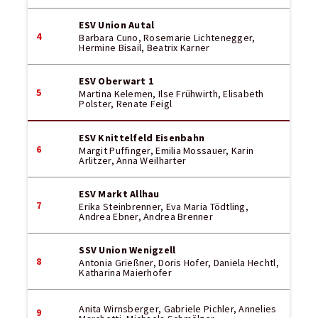
ESV Union Autal
4
Barbara Cuno, Rosemarie Lichtenegger,
Hermine Bisail, Beatrix Karner
ESV Oberwart 1
5
Martina Kelemen, Ilse Frühwirth, Elisabeth
Polster, Renate Feigl
ESV Knittelfeld Eisenbahn
6
Margit Puffinger, Emilia Mossauer, Karin
Arlitzer, Anna Weilharter
ESV Markt Allhau
7
Erika Steinbrenner, Eva Maria Tödtling,
Andrea Ebner, Andrea Brenner
SSV Union Wenigzell
8
Antonia Grießner, Doris Hofer, Daniela Hechtl,
Katharina Maierhofer
Anita Wirnsberger, Gabriele Pichler, Annelies
9