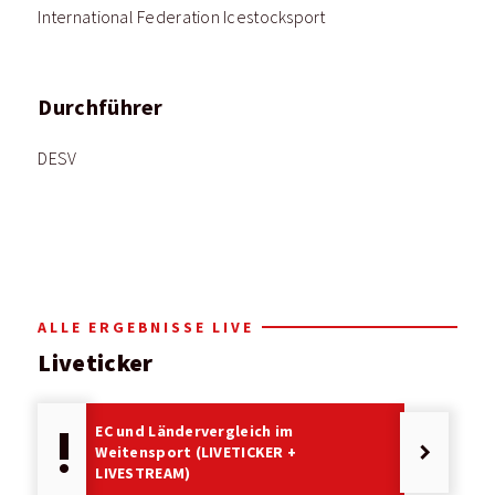
International Federation Icestocksport
Durchführer
DESV
ALLE ERGEBNISSE LIVE
Liveticker
EC und Ländervergleich im
priority_high
keyboard_arrow_right
Weitensport (LIVETICKER +
LIVESTREAM)