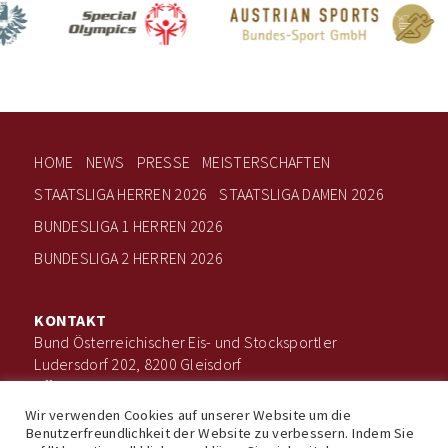
HOME
NEWS
PRESSE
MEISTERSCHAFTEN
STAATSLIGA HERREN 2026
STAATSLIGA DAMEN 2026
BUNDESLIGA 1 HERREN 2026
BUNDESLIGA 2 HERREN 2026
KONTAKT
Bund Österreichischer Eis- und Stocksportler
Ludersdorf 202, 8200 Gleisdorf
office@boee.at
+43 660 506 7203
Wir verwenden Cookies auf unserer Website um die
Benutzerfreundlichkeit der Website zu verbessern. Indem Sie