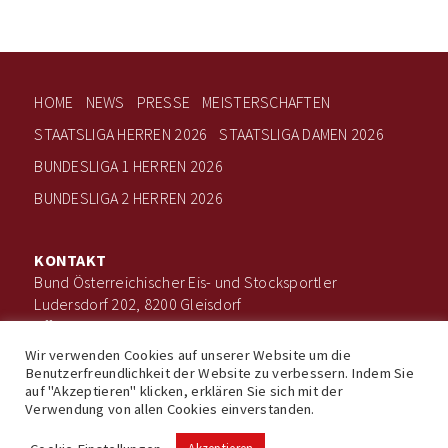
HOME
NEWS
PRESSE
MEISTERSCHAFTEN
STAATSLIGA HERREN 2026
STAATSLIGA DAMEN 2026
BUNDESLIGA 1 HERREN 2026
BUNDESLIGA 2 HERREN 2026
KONTAKT
Bund Österreichischer Eis- und Stocksportler
Ludersdorf 202, 8200 Gleisdorf
office@boee.at
+43 660 506 7203
Wir verwenden Cookies auf unserer Website um die
Benutzerfreundlichkeit der Website zu verbessern. Indem Sie
auf "Akzeptieren" klicken, erklären Sie sich mit der
Verwendung von allen Cookies einverstanden.
Impressum
Datenschutz
© Bund Österreichischer Eis- und Stocksportler