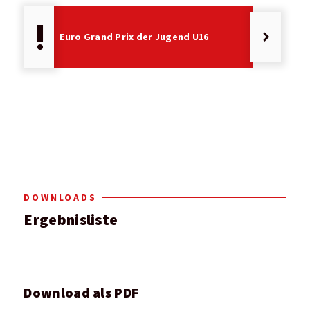
priority_high
keyboard_arrow_right
Euro Grand Prix der Jugend U16
DOWNLOADS
Ergebnisliste
Download als PDF