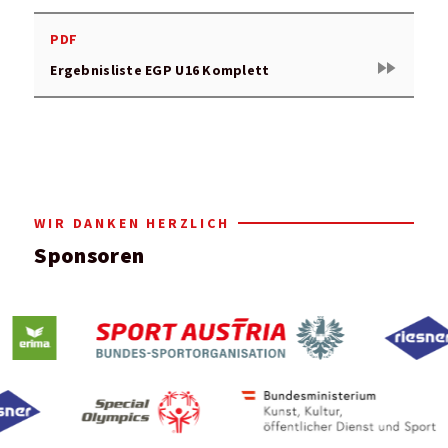
PDF
fast_forward
Ergebnisliste EGP U16 Komplett
WIR DANKEN HERZLICH
Sponsoren