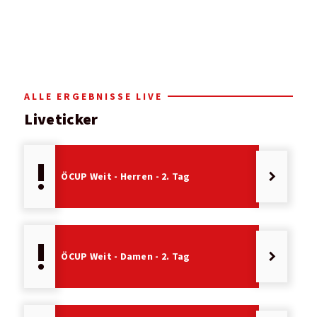
ALLE ERGEBNISSE LIVE
Liveticker
priority_high
keyboard_arrow_right
ÖCUP Weit - Herren - 2. Tag
priority_high
keyboard_arrow_right
ÖCUP Weit - Damen - 2. Tag