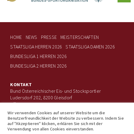
HOME
NEWS
PRESSE
MEISTERSCHAFTEN
STAATSLIGA HERREN 2026
STAATSLIGA DAMEN 2026
BUNDESLIGA 1 HERREN 2026
BUNDESLIGA 2 HERREN 2026
KONTAKT
Bund Österreichischer Eis- und Stocksportler
Ludersdorf 202, 8200 Gleisdorf
office@boee.at
+43 660 506 7203
Wir verwenden Cookies auf unserer Website um die
Benutzerfreundlichkeit der Website zu verbessern. Indem Sie
auf "Akzeptieren" klicken, erklären Sie sich mit der
Verwendung von allen Cookies einverstanden.
Impressum
Datenschutz