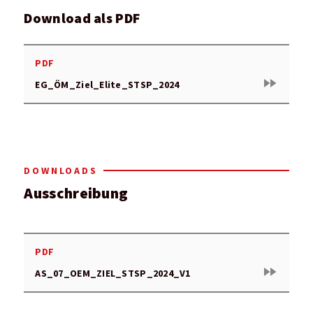
Download als PDF
PDF
fast_forward
EG_ÖM_Ziel_Elite_STSP_2024
DOWNLOADS
Ausschreibung
PDF
fast_forward
AS_07_OEM_ZIEL_STSP_2024_V1