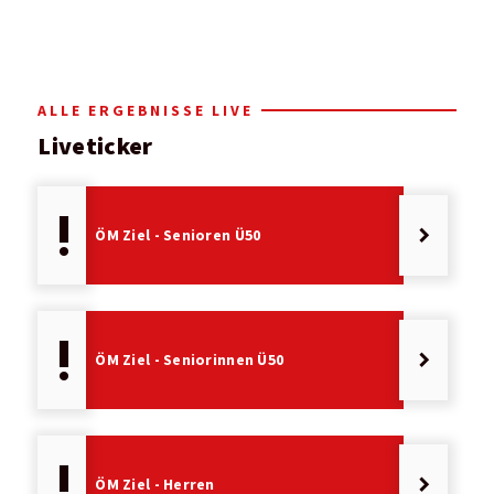
ALLE ERGEBNISSE LIVE
Liveticker
priority_high
keyboard_arrow_right
ÖM Ziel - Senioren Ü50
priority_high
keyboard_arrow_right
ÖM Ziel - Seniorinnen Ü50
priority_high
keyboard_arrow_right
ÖM Ziel - Herren