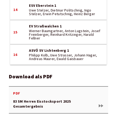
ESV Eberstein 1
14
Uwe Stelzer, Dietmar Politschnig, Ingo
Stelzer, Erwin Petutschnig, Heinz Berger
EV Straßwalchen 1
Werner Baumgartner, Anton Lugstein, Josef
15
Freinberger, Reinhard Kritzinger, Harald
Fellner
ASVÖ SV Lichtenberg 1
16
Philipp Kolb, Uwe Strasser, Johann Hager,
Andreas Maurer, Ewald Gaisbauer
Download als PDF
PDF
83 SM Herren Eisstocksport 2025
fast_forward
Gesamtergebnis