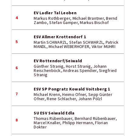
EV Ladler Tal Leoben
4
Markus Rothberger, Michael Brantner, Bernd
Zambo, Stefan Gamper, Markus Bischof
ESV Allmer Krottendorf 1
5
Martin SCHWARZL, Stefan SCHWARZL, Patrick
MANDL, Michael WEBERHOFER, Viktor MUHRI
EV Rottendorf/Seiwald
Günther Stranig, Horst Stranig, Johann
6
Reischenböck, Andreas Spendier, Siegfried
Stranig
ESV SP Pongratz Kowald Voitsberg 1
7
Michael Krenn, Heimo Ofner, Sepp Günter
Ofner, Rene Schlacher, Johann Pölzl
SU ESV Seiwald Edla
Thomas Rübenbauer, Bernhard Rübenbauer,
8
Marcel Knaller, Philipp Hermann, Florian
Dokter