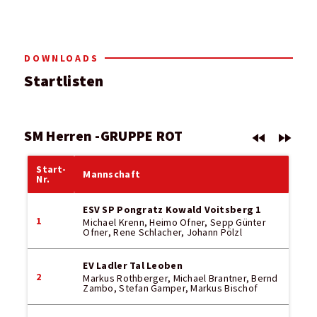
DOWNLOADS
Startlisten
SM Herren -GRUPPE ROT
fast_rewind
fast_forward
Start-
Mannschaft
Nr.
ESV SP Pongratz Kowald Voitsberg 1
1
Michael Krenn, Heimo Ofner, Sepp Günter
Ofner, Rene Schlacher, Johann Pölzl
EV Ladler Tal Leoben
2
Markus Rothberger, Michael Brantner, Bernd
Zambo, Stefan Gamper, Markus Bischof