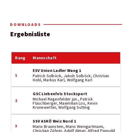
DOWNLOADS
Ergebnisliste
Rang
Mannschaft
ESV Union Ladler Wang 1
1
Patrick Solböck, Jakob Solböck, Christian
Hobl, Markus Karl, Wolfgang Karl
GSC Liebenfels Stocksport
Michael Regenfelder jun., Patrick
2
Flaschberger, Maximilian Los, Kevin
Kronewetter, Wolfgang Suttnig
SSV ASKÖ Weiz Nord 1
3
Mario Braunstein, Mario Weingartmann,
Christian Zöhrer, Adolf Almer, Alfred Ponsold