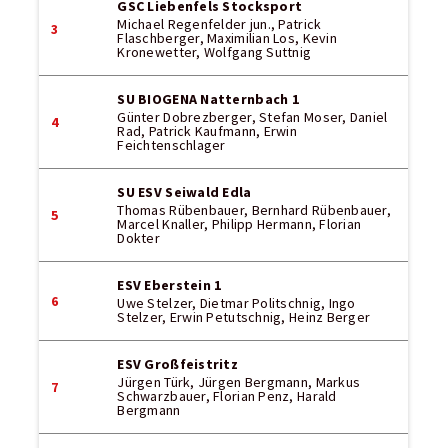
GSC Liebenfels Stocksport
Michael Regenfelder jun., Patrick
3
Flaschberger, Maximilian Los, Kevin
Kronewetter, Wolfgang Suttnig
SU BIOGENA Natternbach 1
Günter Dobrezberger, Stefan Moser, Daniel
4
Rad, Patrick Kaufmann, Erwin
Feichtenschlager
SU ESV Seiwald Edla
Thomas Rübenbauer, Bernhard Rübenbauer,
5
Marcel Knaller, Philipp Hermann, Florian
Dokter
ESV Eberstein 1
6
Uwe Stelzer, Dietmar Politschnig, Ingo
Stelzer, Erwin Petutschnig, Heinz Berger
ESV Großfeistritz
Jürgen Türk, Jürgen Bergmann, Markus
7
Schwarzbauer, Florian Penz, Harald
Bergmann