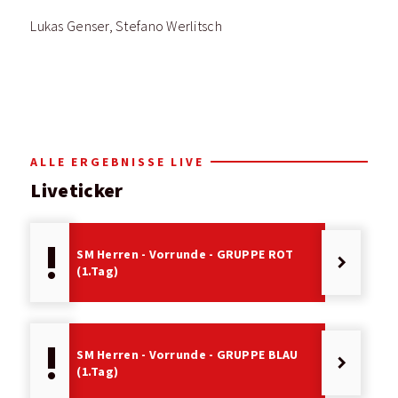
Lukas Genser, Stefano Werlitsch
ALLE ERGEBNISSE LIVE
Liveticker
priority_high
SM Herren - Vorrunde - GRUPPE ROT
keyboard_arrow_right
(1.Tag)
priority_high
SM Herren - Vorrunde - GRUPPE BLAU
keyboard_arrow_right
(1.Tag)