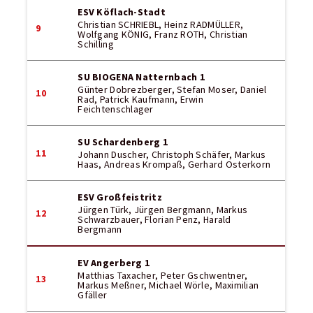
ESV Köflach-Stadt
Christian SCHRIEBL, Heinz RADMÜLLER,
9
Wolfgang KÖNIG, Franz ROTH, Christian
Schilling
SU BIOGENA Natternbach 1
Günter Dobrezberger, Stefan Moser, Daniel
10
Rad, Patrick Kaufmann, Erwin
Feichtenschlager
SU Schardenberg 1
11
Johann Duscher, Christoph Schäfer, Markus
Haas, Andreas Krompaß, Gerhard Osterkorn
ESV Großfeistritz
Jürgen Türk, Jürgen Bergmann, Markus
12
Schwarzbauer, Florian Penz, Harald
Bergmann
EV Angerberg 1
Matthias Taxacher, Peter Gschwentner,
13
Markus Meßner, Michael Wörle, Maximilian
Gfäller