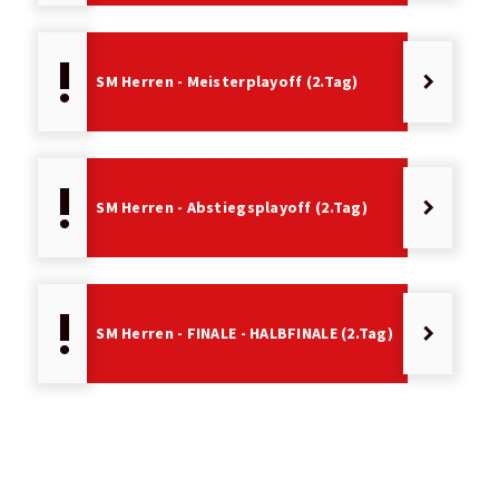
priority_high
keyboard_arrow_right
SM Herren - Meisterplayoff (2.Tag)
priority_high
keyboard_arrow_right
SM Herren - Abstiegsplayoff (2.Tag)
priority_high
keyboard_arrow_right
SM Herren - FINALE - HALBFINALE (2.Tag)