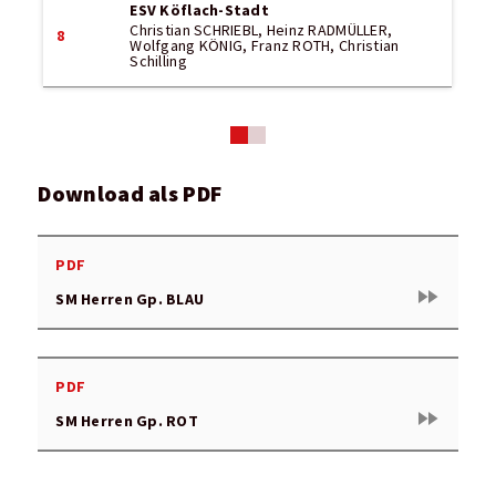
ESV Köflach-Stadt
Christian SCHRIEBL, Heinz RADMÜLLER,
8
Wolfgang KÖNIG, Franz ROTH, Christian
Schilling
Download als PDF
PDF
fast_forward
SM Herren Gp. BLAU
PDF
fast_forward
SM Herren Gp. ROT