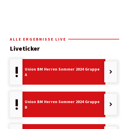
ALLE ERGEBNISSE LIVE
Liveticker
priority_high
Union BM Herren Sommer 2024 Gruppe
keyboard_arrow_right
A
priority_high
Union BM Herren Sommer 2024 Gruppe
keyboard_arrow_right
B