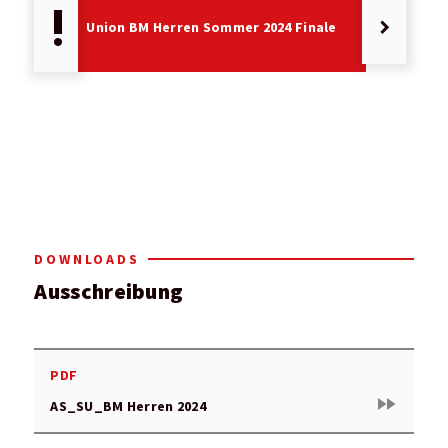
priority_high
keyboard_arrow_right
Union BM Herren Sommer 2024 Finale
DOWNLOADS
Ausschreibung
PDF
fast_forward
AS_SU_BM Herren 2024