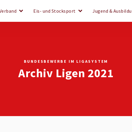
keyboard_arrow_down
keyboard_arrow_down
Verband
Eis- und Stocksport
Jugend & Ausbild
BUNDESBEWERBE IM LIGASYSTEM
Archiv Ligen 2021