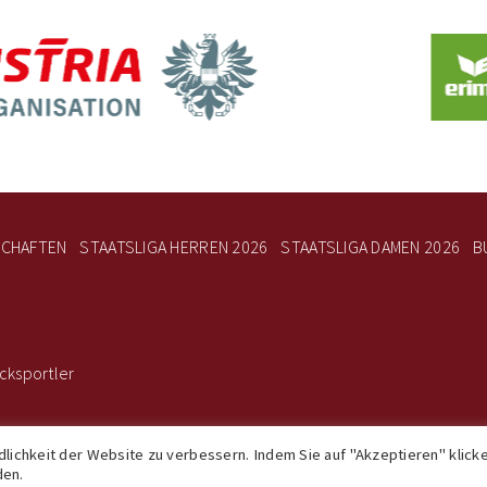
SCHAFTEN
STAATSLIGA HERREN 2026
STAATSLIGA DAMEN 2026
B
cksportler
© Bund Österrei
ichkeit der Website zu verbessern. Indem Sie auf "Akzeptieren" klick
den.