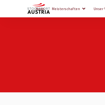
keyboard_arrow_down
News
Meisterschaften
Unser 