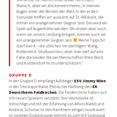
Wunsch, aber wir alle kennen Heimo, in meinen
Augen einer der Besten der Welt. In der ersten
Vorrunde treffen wir auswärts auf St. Willibald, die
immer ein unangenehmer Gegner sind. Das wird ein
Spiel auf Augenhöhe werden. Wir wissen aber auch,
wenn wir unsere Leistung bringen, können auch wir
ein unangenehmer Gegner sein
Meine Tipps für
das Final-4 – die üblichen Verdächtigen: Wang,
Rottendorf, Straßwalchen, aber man darf auf alle
Fälle die beiden Weizer Mannschaften Weiz-Nord
und Krottendorf nicht unterschätzen.”
GRUPPE D
ESV Jimmy Wien
In der Gruppe D empfängt Aufsteiger
EK
in der Stocksporthalle Pöllau bei Hartberg den
Deurotherm Feldkirchen
. Die Feldkirchner haben sich
mit neuen Spielern verstärkt. Ihre Heimstärke ist
berüchtigt und mit der Erfahrung von Alfons Marktl und
Andreas Schurian ist den Kärntnern einiges zuzutrauen.
Im zweiten Gruppenspiel kommt es zum mit Spannung