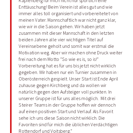
Kapfenberg für mich nicht nur sportlich eine
Enttäuschung! Beim Verein ist alles gut und wie
immer alles toll organisiert und vorbereitetet von
meinen Vater. Mannschaftlich war nicht ganz klar,
wie wir in die Saison gehen. Wir haben jetzt
zusammen mit dieser Mannschaft in den letzten
beiden Jahren alle vier wichtigen Titel auf
Vereinsebene geholt und somit war erstmal die
Motivation weg. Aber wir machen ohne Druck weiter
frei nach dem Motto “So wie es is, so is!”
Vorbereitung hat es für uns bis jetzt nicht wirklich
gegeben. Wir haben nur ein Turnier zusammen in
Oberösterreich gespielt. Unser Start ist Ende April
zuhause gegen Kirchberg und da wollen wir
natürlich gegen den Aufsteiger voll punkten. In
unserer Gruppe ist für uns alles möglich.
Mit drei
Steirer Teams in der Gruppe hoffen wir dennoch
auf einen positiven Start und Verlauf. Als Favorit
sehe ich uns diese Saison nicht wirklich. Die
Favoriten sind für mich die üblichen Verdächtigen
Rottendorf und Voitsberg.”