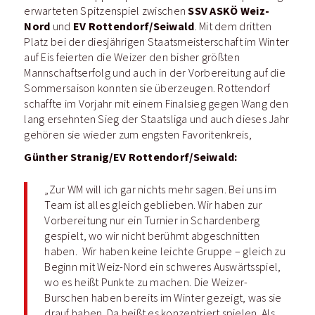
SSV ASKÖ Weiz-
erwarteten Spitzenspiel zwischen
Nord
EV Rottendorf/Seiwald
und
. Mit dem dritten
Platz bei der diesjährigen Staatsmeisterschaft im Winter
auf Eis feierten die Weizer den bisher größten
Mannschaftserfolg und auch in der Vorbereitung auf die
Sommersaison konnten sie überzeugen.
Rottendorf
schaffte im Vorjahr mit einem Finalsieg gegen Wang den
lang ersehnten Sieg der Staatsliga und auch dieses Jahr
gehören sie wieder zum engsten Favoritenkreis,
Günther Stranig/EV Rottendorf/Seiwald:
„Zur WM will ich gar nichts mehr sagen. Bei uns im
Team ist alles gleich geblieben. Wir haben zur
Vorbereitung nur ein Turnier in Schardenberg
gespielt, wo wir nicht berühmt abgeschnitten
haben. Wir haben keine leichte Gruppe – gleich zu
Beginn mit Weiz-Nord ein schweres Auswärtsspiel,
wo es heißt Punkte zu machen. Die Weizer-
Burschen haben bereits im Winter gezeigt, was sie
drauf haben. Da heißt es konzentriert spielen. Als