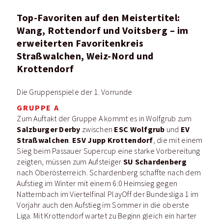
Top-Favoriten auf den Meistertitel:
Wang, Rottendorf und Voitsberg – im
erweiterten Favoritenkreis
Straßwalchen, Weiz-Nord und
Krottendorf
Die Gruppenspiele der 1. Vorrunde
GRUPPE A
Zum Auftakt der Gruppe A kommt es in Wolfgrub zum
Salzburger Derby
ESC Wolfgrub
EV
zwischen
und
Straßwalchen
ESV Jupp Krottendorf
.
, die mit einem
Sieg beim Passauer Supercup eine starke Vorbereitung
SU Schardenberg
zeigten, müssen zum Aufsteiger
nach Oberösterreich. Schardenberg schaffte nach dem
Aufstieg im Winter mit einem 6:0 Heimsieg gegen
Natternbach im Viertelfinal PlayOff der Bundesliga 1 im
Vorjahr auch den Aufstieg im Sommer in die oberste
Liga. Mit Krottendorf wartet zu Beginn gleich ein harter