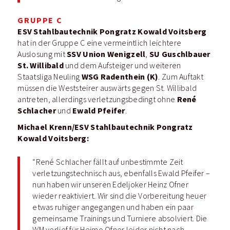
GRUPPE C
ESV Stahlbautechnik Pongratz Kowald Voitsberg
hat in der Gruppe C eine vermeintlich leichtere
SSV Union
Wenigzell
SU Guschlbauer
Auslosung mit
,
St. Willibald
und dem Aufsteiger und weiteren
WSG
Radenthein (K)
Staatsliga Neuling
. Zum Auftakt
müssen die Weststeirer auswärts gegen St. Willibald
René
antreten, allerdings verletzungsbedingt ohne
Schlacher
Ewald Pfeifer
und
.
Michael Kren
n/ESV Stahlbautechnik Pongratz
Kowald Voitsberg:
“René Schlacher fällt auf unbestimmte Zeit
verletzungstechnisch aus, ebenfalls Ewald Pfeifer –
nun haben wir unseren Edeljoker Heinz Ofner
wieder reaktiviert. Wir sind die Vorbereitung heuer
etwas ruhiger angegangen und haben ein paar
gemeinsame Trainings und Turniere absolviert. Die
WM verlief für Heimo Ofner leider nicht nach