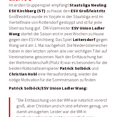
Staatsliga Neuling
Im ersten Gruppenspiel empfängt
ESV Kirchberg (ST)
ESV Großfeistritz
zu Hause den
.
Großfeistritz wurde im Vorjahr in der Staatsliga erst im
Viertelfinale von Rottendorf gestoppt und ist für jede
ESV Union Ladler
Überraschung gut. ÖM-Vizemeister
Wang
startet die Saison erst in zwei Wochen zu Hause
Leitersdorf
gegen den ESV Kirchberg. Das Spiel
gegen
Wang wird am 1. Mai nachgeholt. Die Niederösterreicher
haben in den letzten Jahren alle vier wichtigen Titel auf
Vereinsebene gewonnen. Nach der Enttäuschung bei
der Weltmeisterschaft (Platz 4) war es besonders für die
Patrick Solböck
beiden Nationalteamspieler
und
Christian Hobl
eine Herausforderung, wieder die
nötige Motivation für die Sommersaison zu finden.
Patrick Solböck/ESV Union Ladler Wang:
“Die Enttäuschung von der WM war natürlich vorerst
groß, aber Christian und ich sind erfahren genug, um
damit umzugehen. Leider war die WM in