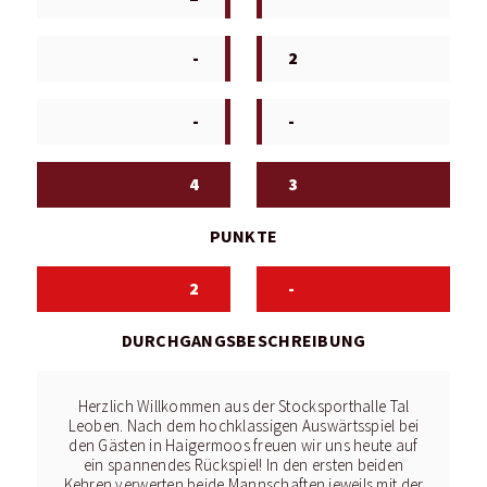
-
2
-
-
4
3
PUNKTE
2
-
DURCHGANGSBESCHREIBUNG
Herzlich Willkommen aus der Stocksporthalle Tal
Leoben. Nach dem hochklassigen Auswärtsspiel bei
den Gästen in Haigermoos freuen wir uns heute auf
ein spannendes Rückspiel! In den ersten beiden
Kehren verwerten beide Mannschaften jeweils mit der