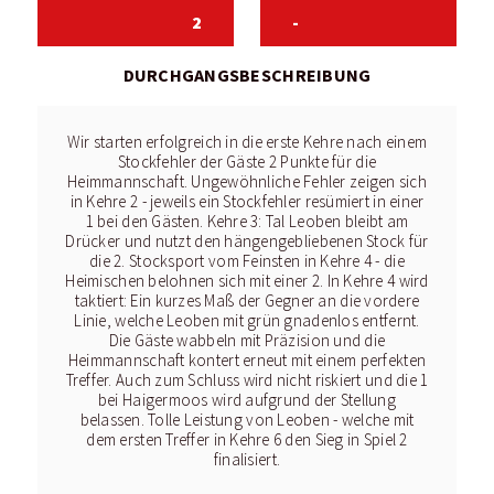
2
-
DURCHGANGSBESCHREIBUNG
Wir starten erfolgreich in die erste Kehre nach einem
Stockfehler der Gäste 2 Punkte für die
Heimmannschaft. Ungewöhnliche Fehler zeigen sich
in Kehre 2 - jeweils ein Stockfehler resümiert in einer
1 bei den Gästen. Kehre 3: Tal Leoben bleibt am
Drücker und nutzt den hängengebliebenen Stock für
die 2. Stocksport vom Feinsten in Kehre 4 - die
Heimischen belohnen sich mit einer 2. In Kehre 4 wird
taktiert: Ein kurzes Maß der Gegner an die vordere
Linie, welche Leoben mit grün gnadenlos entfernt.
Die Gäste wabbeln mit Präzision und die
Heimmannschaft kontert erneut mit einem perfekten
Treffer. Auch zum Schluss wird nicht riskiert und die 1
bei Haigermoos wird aufgrund der Stellung
belassen. Tolle Leistung von Leoben - welche mit
dem ersten Treffer in Kehre 6 den Sieg in Spiel 2
finalisiert.