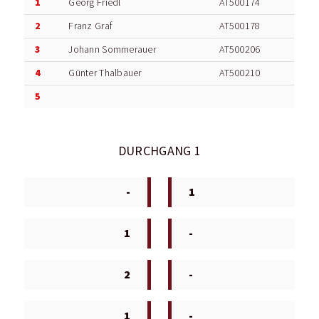
1
Georg Friedl
AT500174
2
Franz Graf
AT500178
3
Johann Sommerauer
AT500206
4
Günter Thalbauer
AT500210
5
DURCHGANG 1
-
1
1
-
2
-
1
-