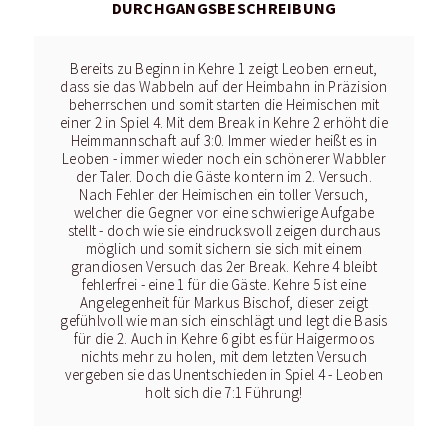
DURCHGANGSBESCHREIBUNG
Bereits zu Beginn in Kehre 1 zeigt Leoben erneut,
dass sie das Wabbeln auf der Heimbahn in Präzision
beherrschen und somit starten die Heimischen mit
einer 2 in Spiel 4. Mit dem Break in Kehre 2 erhöht die
Heimmannschaft auf 3:0. Immer wieder heißt es in
Leoben - immer wieder noch ein schönerer Wabbler
der Taler. Doch die Gäste kontern im 2. Versuch.
Nach Fehler der Heimischen ein toller Versuch,
welcher die Gegner vor eine schwierige Aufgabe
stellt - doch wie sie eindrucksvoll zeigen durchaus
möglich und somit sichern sie sich mit einem
grandiosen Versuch das 2er Break. Kehre 4 bleibt
fehlerfrei - eine 1 für die Gäste. Kehre 5 ist eine
Angelegenheit für Markus Bischof, dieser zeigt
gefühlvoll wie man sich einschlägt und legt die Basis
für die 2. Auch in Kehre 6 gibt es für Haigermoos
nichts mehr zu holen, mit dem letzten Versuch
vergeben sie das Unentschieden in Spiel 4 - Leoben
holt sich die 7:1 Führung!