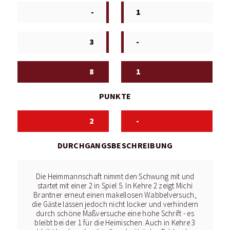
-
1
3
-
8
1
PUNKTE
2
-
DURCHGANGSBESCHREIBUNG
Die Heimmannschaft nimmt den Schwung mit und
startet mit einer 2 in Spiel 5. In Kehre 2 zeigt Michi
Brantner erneut einen makellosen Wabbelversuch,
die Gäste lassen jedoch nicht locker und verhindern
durch schöne Maßversuche eine hohe Schrift - es
bleibt bei der 1 für die Heimischen. Auch in Kehre 3