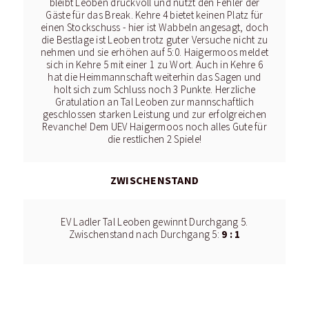
bleibt Leoben druckvoll und nützt den Fehler der
Gäste für das Break. Kehre 4 bietet keinen Platz für
einen Stockschuss - hier ist Wabbeln angesagt, doch
die Bestlage ist Leoben trotz guter Versuche nicht zu
nehmen und sie erhöhen auf 5:0. Haigermoos meldet
sich in Kehre 5 mit einer 1 zu Wort. Auch in Kehre 6
hat die Heimmannschaft weiterhin das Sagen und
holt sich zum Schluss noch 3 Punkte. Herzliche
Gratulation an Tal Leoben zur mannschaftlich
geschlossen starken Leistung und zur erfolgreichen
Revanche! Dem UEV Haigermoos noch alles Gute für
die restlichen 2 Spiele!
ZWISCHENSTAND
EV Ladler Tal Leoben gewinnt Durchgang 5.
9 : 1
Zwischenstand nach Durchgang 5: