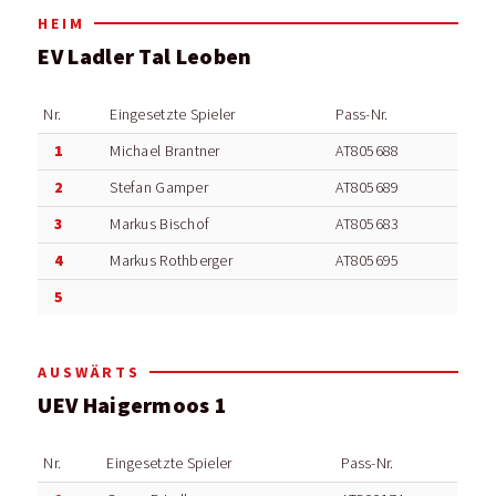
HEIM
EV Ladler Tal Leoben
Nr.
Eingesetzte Spieler
Pass-Nr.
1
Michael Brantner
AT805688
2
Stefan Gamper
AT805689
3
Markus Bischof
AT805683
4
Markus Rothberger
AT805695
5
AUSWÄRTS
UEV Haigermoos 1
Nr.
Eingesetzte Spieler
Pass-Nr.