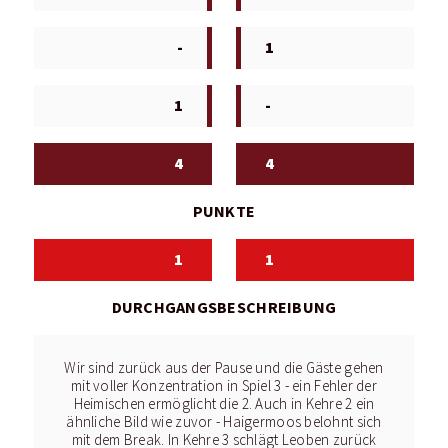
-
1
1
-
4
4
PUNKTE
1
1
DURCHGANGSBESCHREIBUNG
Wir sind zurück aus der Pause und die Gäste gehen
mit voller Konzentration in Spiel 3 - ein Fehler der
Heimischen ermöglicht die 2. Auch in Kehre 2 ein
ähnliche Bild wie zuvor - Haigermoos belohnt sich
mit dem Break. In Kehre 3 schlägt Leoben zurück