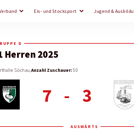
keyboard_arrow_down
keyboard_arrow_down
Verband
Eis- und Stocksport
Jugend & Ausbild
GRUPPE D
1 Herren 2025
Anzahl Zuschauer:
rthalle Söchau,
50
7
-
3
AUSWÄRTS