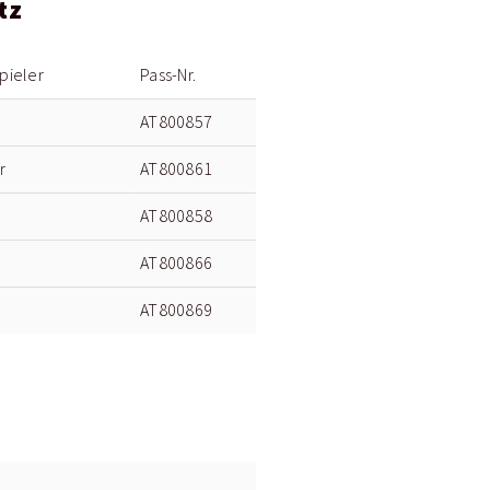
tz
pieler
Pass-Nr.
l
AT800857
r
AT800861
AT800858
AT800866
AT800869