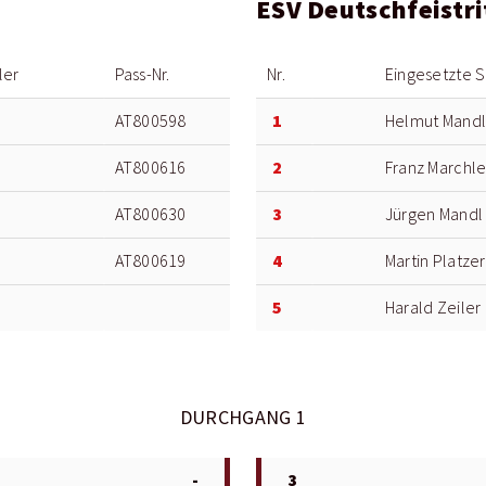
ESV Deutschfeistri
ler
Pass-Nr.
Nr.
Eingesetzte S
1
AT800598
Helmut Mand
2
AT800616
Franz Marchle
3
AT800630
Jürgen Mandl
4
AT800619
Martin Platzer
5
Harald Zeiler
DURCHGANG 1
-
3