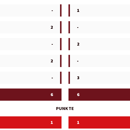
-
1
2
-
-
2
2
-
-
3
6
6
PUNKTE
1
1