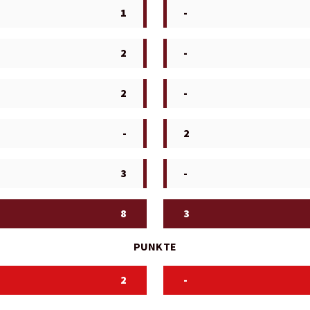
1
-
2
-
2
-
-
2
3
-
8
3
PUNKTE
2
-