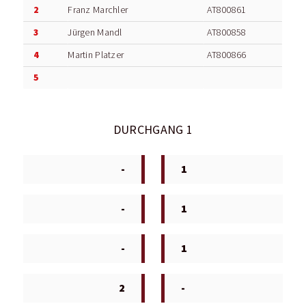
2
Franz Marchler
AT800861
3
Jürgen Mandl
AT800858
4
Martin Platzer
AT800866
5
DURCHGANG 1
-
1
-
1
-
1
2
-