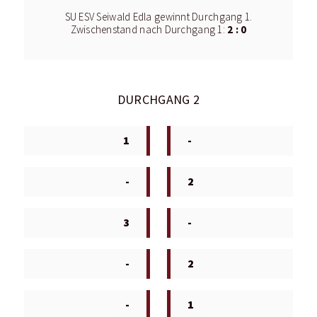
SU ESV Seiwald Edla gewinnt Durchgang 1.
2 : 0
Zwischenstand nach Durchgang 1:
DURCHGANG 2
1
-
-
2
3
-
-
2
-
1