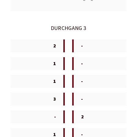
DURCHGANG 3
2
-
1
-
1
-
3
-
-
2
1
-