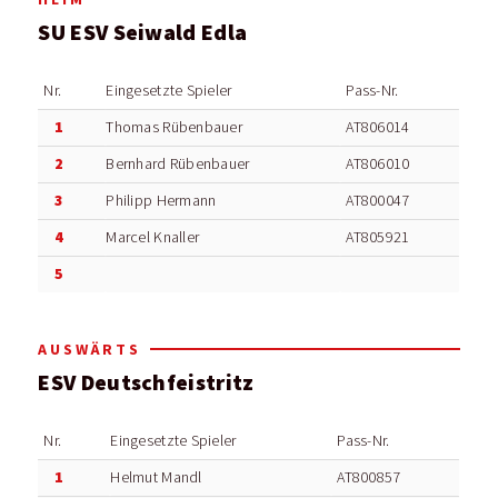
SU ESV Seiwald Edla
Nr.
Eingesetzte Spieler
Pass-Nr.
1
Thomas Rübenbauer
AT806014
2
Bernhard Rübenbauer
AT806010
3
Philipp Hermann
AT800047
4
Marcel Knaller
AT805921
5
AUSWÄRTS
ESV Deutschfeistritz
Nr.
Eingesetzte Spieler
Pass-Nr.
1
Helmut Mandl
AT800857