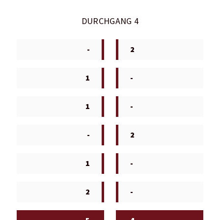
DURCHGANG 4
-
2
1
-
1
-
-
2
1
-
2
-