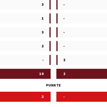
3
-
1
-
3
-
2
-
-
2
10
2
PUNKTE
2
-