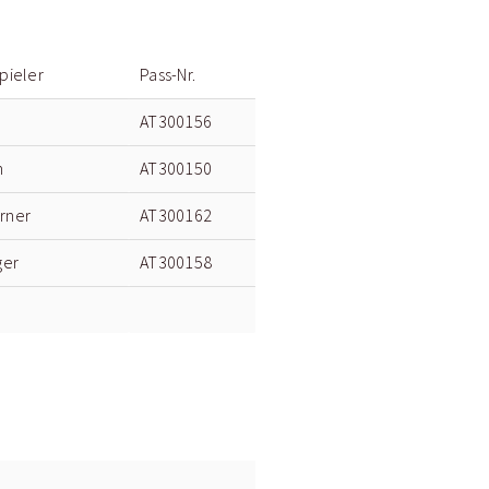
pieler
Pass-Nr.
AT300156
n
AT300150
rner
AT300162
ger
AT300158