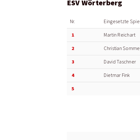
ESV Wörterberg
Nr.
Eingesetzte Spie
1
Martin Reichart
2
Christian Somme
3
David Taschner
4
Dietmar Fink
5