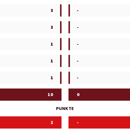
3
-
3
-
1
-
1
-
1
-
10
0
PUNKTE
2
-