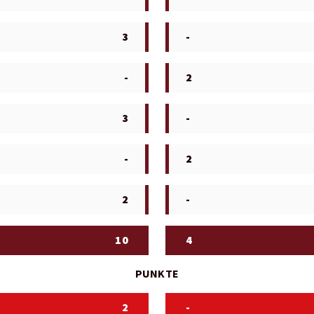
3
-
-
2
3
-
-
2
2
-
10
4
PUNKTE
2
-