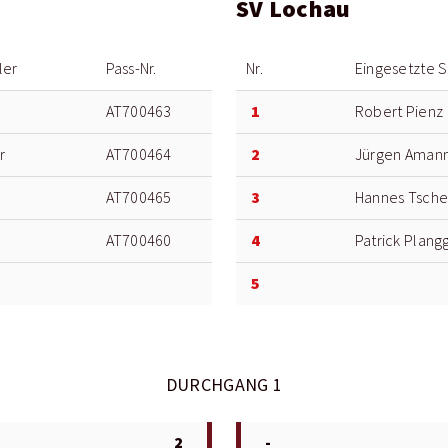
SV Lochau
ler
Pass-Nr.
Nr.
Eingesetzte S
1
AT700463
Robert Pienz
2
r
AT700464
Jürgen Aman
3
AT700465
Hannes Tsche
4
AT700460
Patrick Plang
5
DURCHGANG 1
2
-