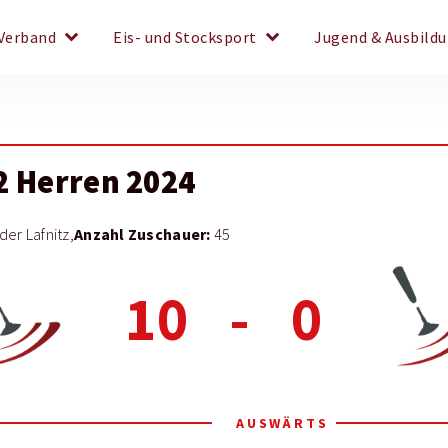
keyboard_arrow_down
keyboard_arrow_down
Verband
Eis- und Stocksport
Jugend & Ausbild
2 Herren 2024
Anzahl Zuschauer:
der Lafnitz,
45
10
-
0
AUSWÄRTS