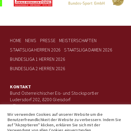
HOME
NEWS
PRESSE
MEISTERSCHAFTEN
STAATSLIGA HERREN 2026
STAATSLIGA DAMEN 2026
BUNDESLIGA 1 HERREN 2026
BUNDESLIGA 2 HERREN 2026
KONTAKT
Bund Österreichischer Eis- und Stocksportler
Ludersdorf 202, 8200 Gleisdorf
office@boee.at
+43 660 506 7203
Wir verwenden Cookies auf unserer Website um die
Benutzerfreundlichkeit der Website zu verbessern. Indem Sie
auf "Akzeptieren" klicken, erklären Sie sich mit der
Verwendung von allen Cookies einverstanden.
Impressum
Datenschutz