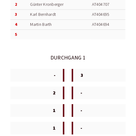
2
Günter Kronberger
AT404707
3
Karl Bernhardt
AT404695
4
Martin Barth
AT404694
5
DURCHGANG 1
-
3
2
-
1
-
1
-