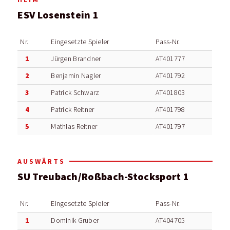
ESV Losenstein 1
Nr.
Eingesetzte Spieler
Pass-Nr.
1
Jürgen Brandner
AT401777
2
Benjamin Nagler
AT401792
3
Patrick Schwarz
AT401803
4
Patrick Reitner
AT401798
5
Mathias Reitner
AT401797
AUSWÄRTS
SU Treubach/Roßbach-Stocksport 1
Nr.
Eingesetzte Spieler
Pass-Nr.
1
Dominik Gruber
AT404705