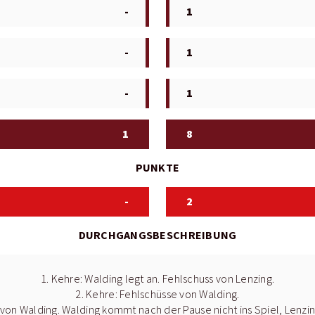
-
1
-
1
-
1
1
8
PUNKTE
-
2
DURCHGANGSBESCHREIBUNG
1. Kehre: Walding legt an. Fehlschuss von Lenzing.
2. Kehre: Fehlschüsse von Walding.
 von Walding. Walding kommt nach der Pause nicht ins Spiel, Lenzin