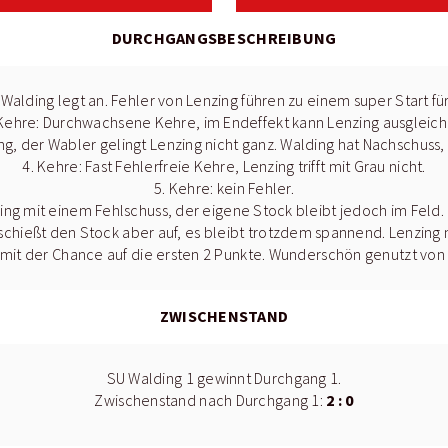
DURCHGANGSBESCHREIBUNG
 Walding legt an. Fehler von Lenzing führen zu einem super Start fü
 Kehre: Durchwachsene Kehre, im Endeffekt kann Lenzing ausgleich
g, der Wabler gelingt Lenzing nicht ganz. Walding hat Nachschuss,
4. Kehre: Fast Fehlerfreie Kehre, Lenzing trifft mit Grau nicht.
5. Kehre: kein Fehler.
ding mit einem Fehlschuss, der eigene Stock bleibt jedoch im Feld
chießt den Stock aber auf, es bleibt trotzdem spannend. Lenzing 
mit der Chance auf die ersten 2 Punkte. Wunderschön genutzt von
ZWISCHENSTAND
SU Walding 1 gewinnt Durchgang 1.
2 : 0
Zwischenstand nach Durchgang 1: