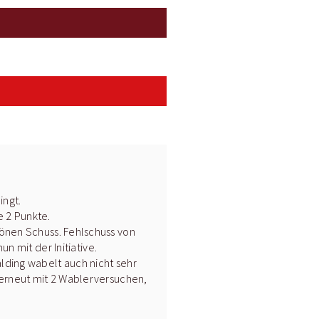
ingt.
e 2 Punkte.
hönen Schuss. Fehlschuss von
n mit der Initiative.
alding wabelt auch nicht sehr
g erneut mit 2 Wablerversuchen,