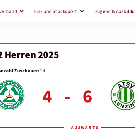
keyboard_arrow_down
keyboard_arrow_down
Verband
Eis- und Stocksport
Jugend & Ausbild
2 Herren 2025
Anzahl Zuschauer:
24
4
-
6
AUSWÄRTS