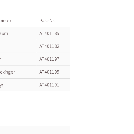
pieler
Pass-Nr.
baum
AT401185
AT401182
r
AT401197
ckinger
AT401195
yr
AT401191