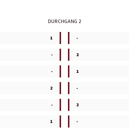
DURCHGANG 2
1
-
-
2
-
1
2
-
-
2
1
-