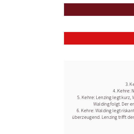
3. K
4. Kehre: 
5. Kehre: Lenzing legt kurz
Walding folgt. Der e
6. Kehre: Walding legt riska
überzeugend. Lenzing trifft de