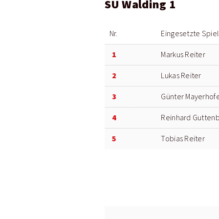
SU Walding 1
Nr.
Eingesetzte Spie
1
Markus Reiter
2
Lukas Reiter
3
Günter Mayerhof
4
Reinhard Gutten
5
Tobias Reiter