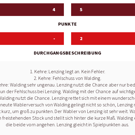
4
5
PUNKTE
-
2
DURCHGANGSBESCHREIBUNG
1. Kehre: Lenzing legt an. Kein Fehler.
2. Kehre: Fehlschuss von Walding.
ehre: Walding sehr ungenau. Lenzing nutzt die Chance aber nur bed
Nun der Fehlschuss bei Lenzing. Walding mit der Chance auf wichtig
, Walding nutzt die Chance. Lenzing rettet sich mit einem wundersc
rneute Wablerversuch von Walding gelingt nicht so schön, Lenzing nu
nt kurz, um groß zu punkten. Der Wabler von Lenzing ist sehr weit. W
n freistehenden Stock und stellt sich hinter die kurze Maß. Waldin
die beide vorn angehen. Lenzing gleicht in Spielpunkten aus.