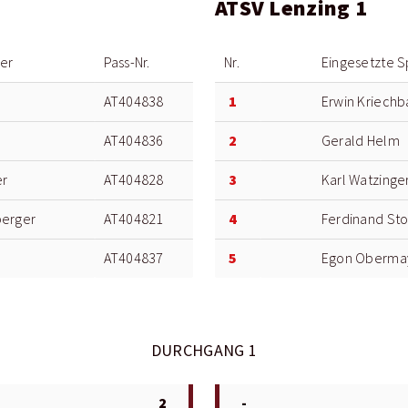
ATSV Lenzing 1
ler
Pass-Nr.
Nr.
Eingesetzte S
1
AT404838
Erwin Kriech
2
AT404836
Gerald Helm
3
er
AT404828
Karl Watzinge
4
berger
AT404821
Ferdinand Sto
5
AT404837
Egon Oberma
DURCHGANG 1
2
-