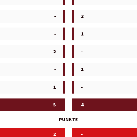
-
2
-
1
2
-
-
1
1
-
5
4
PUNKTE
2
-