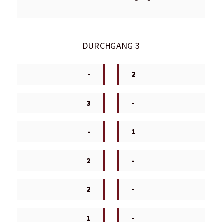
DURCHGANG 3
-
2
3
-
-
1
2
-
2
-
1
-