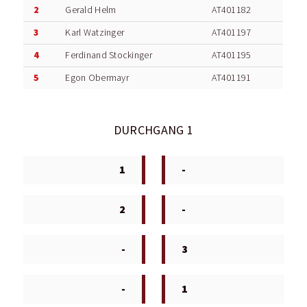
2
Gerald Helm
AT401182
3
Karl Watzinger
AT401197
4
Ferdinand Stockinger
AT401195
5
Egon Obermayr
AT401191
DURCHGANG 1
1
-
2
-
-
3
-
1