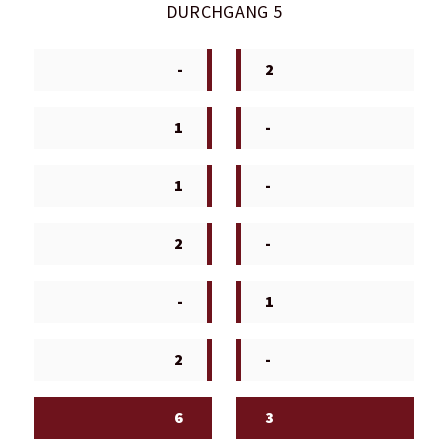
DURCHGANG 5
-
2
1
-
1
-
2
-
-
1
2
-
6
3