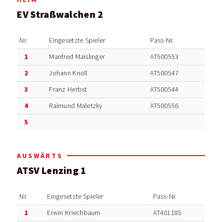
EV Straßwalchen 2
Nr.
Eingesetzte Spieler
Pass-Nr.
1
Manfred Maislinger
AT500553
2
Johann Knoll
AT500547
3
Franz Herbst
AT500544
4
Raimund Maletzky
AT500556
5
AUSWÄRTS
ATSV Lenzing 1
Nr.
Eingesetzte Spieler
Pass-Nr.
1
Erwin Kriechbaum
AT401185