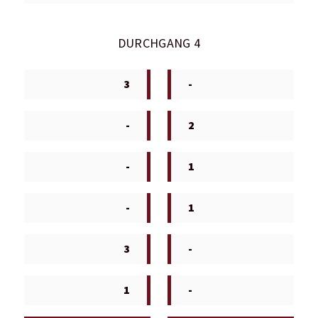
DURCHGANG 4
3
-
-
2
-
1
-
1
3
-
1
-