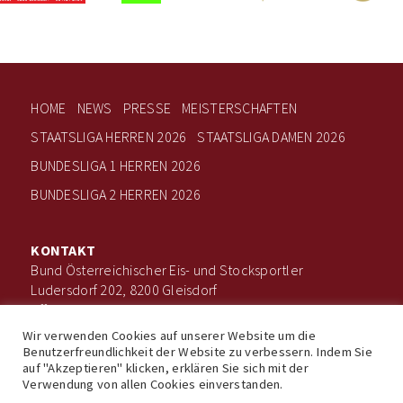
HOME
NEWS
PRESSE
MEISTERSCHAFTEN
STAATSLIGA HERREN 2026
STAATSLIGA DAMEN 2026
BUNDESLIGA 1 HERREN 2026
BUNDESLIGA 2 HERREN 2026
KONTAKT
Bund Österreichischer Eis- und Stocksportler
Ludersdorf 202, 8200 Gleisdorf
office@boee.at
+43 660 506 7203
Wir verwenden Cookies auf unserer Website um die
Benutzerfreundlichkeit der Website zu verbessern. Indem Sie
auf "Akzeptieren" klicken, erklären Sie sich mit der
Verwendung von allen Cookies einverstanden.
Impressum
Datenschutz