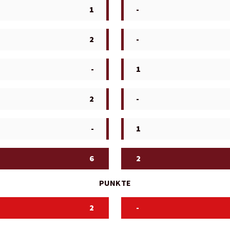
1
-
2
-
-
1
2
-
-
1
6
2
PUNKTE
2
-