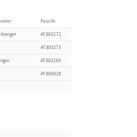
pieler
Pass-Nr.
elberger
AT803272
AT803273
inger
AT803269
AT806828