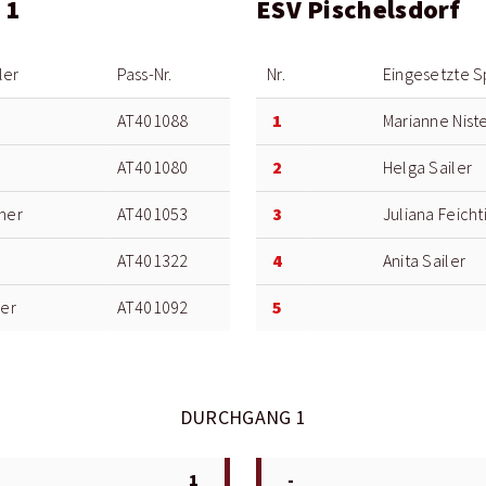
 1
ESV Pischelsdorf
ler
Pass-Nr.
Nr.
Eingesetzte S
1
AT401088
Marianne Nist
2
AT401080
Helga Sailer
3
iner
AT401053
Juliana Feicht
4
AT401322
Anita Sailer
5
ger
AT401092
DURCHGANG 1
1
-