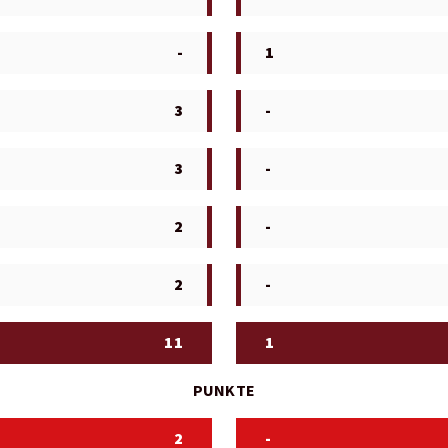
-
1
3
-
3
-
2
-
2
-
11
1
PUNKTE
2
-