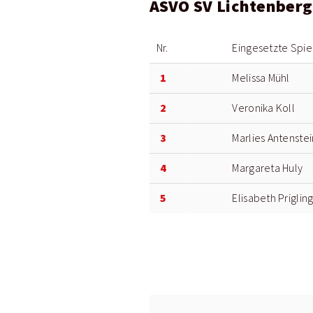
ASVÖ SV Lichtenberg
Nr.
Eingesetzte Spie
1
Melissa Mühl
2
Veronika Koll
3
Marlies Antenste
4
Margareta Huly
5
Elisabeth Priglin