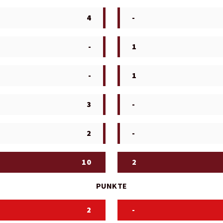
4
-
-
1
-
1
3
-
2
-
10
2
PUNKTE
2
-