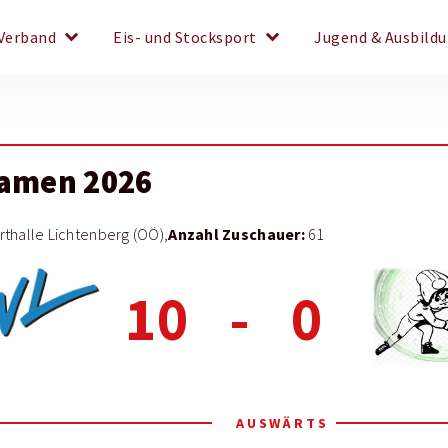
keyboard_arrow_down
keyboard_arrow_down
Verband
Eis- und Stocksport
Jugend & Ausbild
Damen 2026
Anzahl Zuschauer:
thalle Lichtenberg (OÖ),
61
10
-
0
AUSWÄRTS