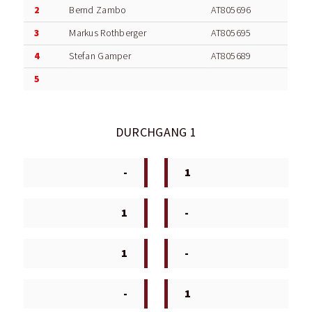
2
Bernd Zambo
AT805696
3
Markus Rothberger
AT805695
4
Stefan Gamper
AT805689
5
DURCHGANG 1
-
1
1
-
1
-
-
1