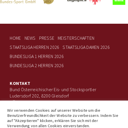
HOME
NEWS
PRESSE
MEISTERSCHAFTEN
STAATSLIGA HERREN 2026
STAATSLIGA DAMEN 2026
BUNDESLIGA 1 HERREN 2026
BUNDESLIGA 2 HERREN 2026
KONTAKT
Bund Österreichischer Eis- und Stocksportler
Ludersdorf 202, 8200 Gleisdorf
office@boee.at
+43 660 506 7203
Wir verwenden Cookies auf unserer Website um die
Benutzerfreundlichkeit der Website zu verbessern. Indem Sie
auf "Akzeptieren" klicken, erklären Sie sich mit der
Verwendung von allen Cookies einverstanden.
Impressum
Datenschutz