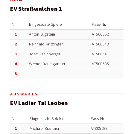
EV Straßwalchen 1
Nr.
Eingesetzte Spieler
Pass-Nr.
1
Anton Lugstein
AT500552
2
Reinhard Kritzinger
AT500548
3
Josef Freinberger
AT500541
4
Werner Baumgartner
AT500535
5
AUSWÄRTS
EV Ladler Tal Leoben
Nr.
Eingesetzte Spieler
Pass-Nr.
1
Michael Brantner
AT805688