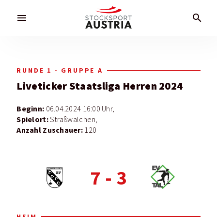
menu
search
RUNDE 1 - GRUPPE A
Liveticker
Staatsliga Herren 2024
Beginn:
06.04.2024 16:00 Uhr,
Spielort:
Straßwalchen,
Anzahl Zuschauer:
120
7
-
3
HEIM