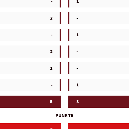
-
1
2
-
-
1
2
-
1
-
-
1
5
3
PUNKTE