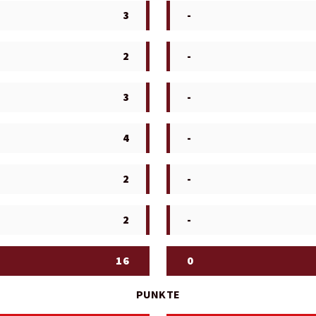
3
-
2
-
3
-
4
-
2
-
2
-
16
0
PUNKTE