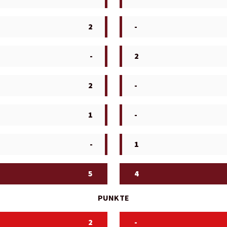
2
-
-
2
2
-
1
-
-
1
5
4
PUNKTE
2
-