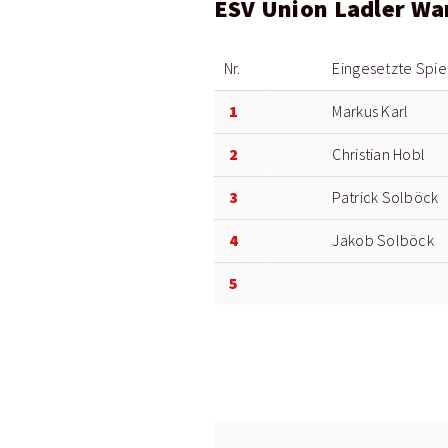
ESV Union Ladler Wa
Nr.
Eingesetzte Spie
1
Markus Karl
2
Christian Hobl
3
Patrick Solböck
4
Jakob Solböck
5