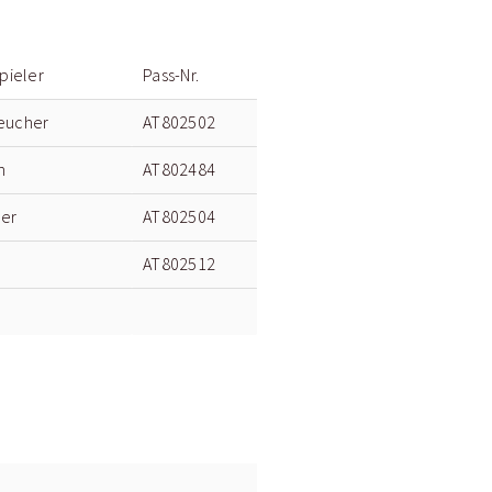
pieler
Pass-Nr.
eucher
AT802502
h
AT802484
zer
AT802504
AT802512