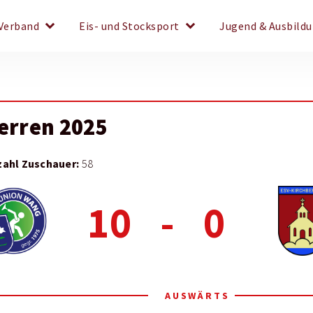
keyboard_arrow_down
keyboard_arrow_down
Verband
Eis- und Stocksport
Jugend & Ausbild
Herren 2025
zahl Zuschauer:
58
10
-
0
AUSWÄRTS