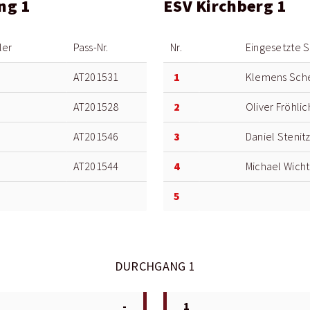
ng 1
ESV Kirchberg 1
ler
Pass-Nr.
Nr.
Eingesetzte S
1
AT201531
Klemens Sch
2
AT201528
Oliver Fröhlic
3
AT201546
Daniel Stenit
4
AT201544
Michael Wicht
5
DURCHGANG 1
-
1