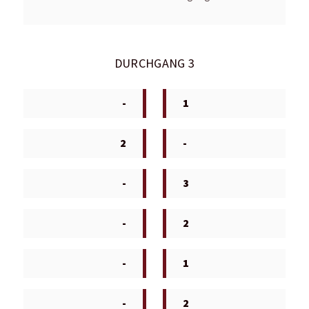
DURCHGANG 3
-
1
2
-
-
3
-
2
-
1
-
2