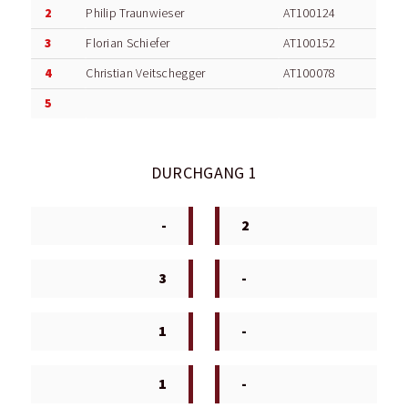
2
Philip Traunwieser
AT100124
3
Florian Schiefer
AT100152
4
Christian Veitschegger
AT100078
5
DURCHGANG 1
-
2
3
-
1
-
1
-