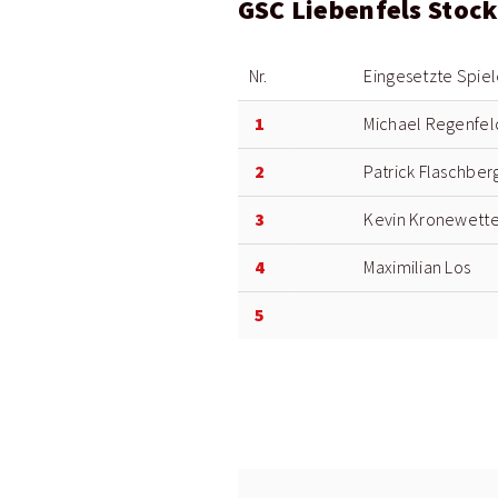
GSC Liebenfels Stoc
Nr.
Eingesetzte Spiel
1
Michael Regenfeld
2
Patrick Flaschber
3
Kevin Kronewette
4
Maximilian Los
5