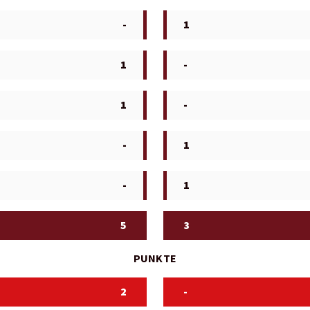
-
1
1
-
1
-
-
1
-
1
5
3
PUNKTE
2
-