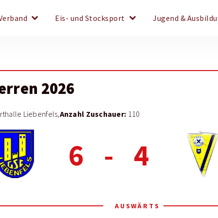
keyboard_arrow_down
keyboard_arrow_down
Verband
Eis- und Stocksport
Jugend & Ausbild
Herren 2026
Anzahl Zuschauer:
thalle Liebenfels,
110
6
-
4
AUSWÄRTS