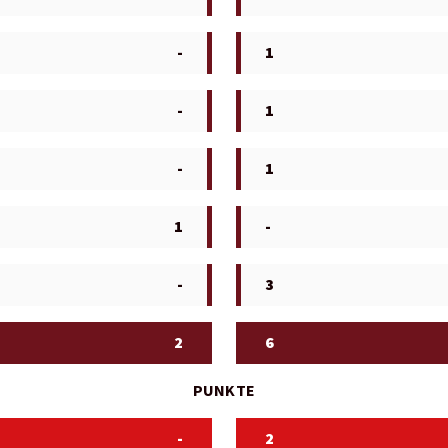
-
1
-
1
-
1
1
-
-
3
2
6
PUNKTE
-
2