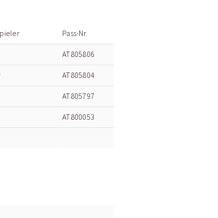
pieler
Pass-Nr.
AT805806
r
AT805804
AT805797
AT800053