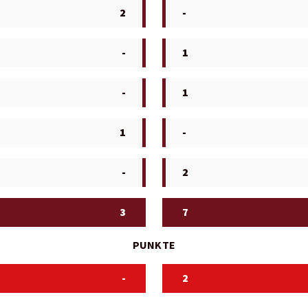
2
-
-
1
-
1
1
-
-
2
3
7
PUNKTE
-
2