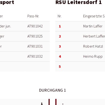
ksport
RSU Leitersdorf 1
er
Pass-Nr.
Nr.
Eingesetzte S
1
er jun.
AT901042
Martin Laffer
2
ger
AT901025
Herbert Laffe
3
r
AT901031
Robert Hatzl
4
AT901032
Heimo Rupp
5
DURCHGANG 1
1
-