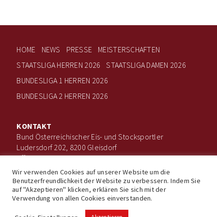
HOME
NEWS
PRESSE
MEISTERSCHAFTEN
STAATSLIGA HERREN 2026
STAATSLIGA DAMEN 2026
BUNDESLIGA 1 HERREN 2026
BUNDESLIGA 2 HERREN 2026
KONTAKT
Bund Österreichischer Eis- und Stocksportler
Ludersdorf 202, 8200 Gleisdorf
office@boee.at
+43 660 506 7203
Wir verwenden Cookies auf unserer Website um die
Benutzerfreundlichkeit der Website zu verbessern. Indem Sie
auf "Akzeptieren" klicken, erklären Sie sich mit der
Verwendung von allen Cookies einverstanden.
Impressum
Datenschutz
© Bund Österreichischer Eis- und Stocksportler