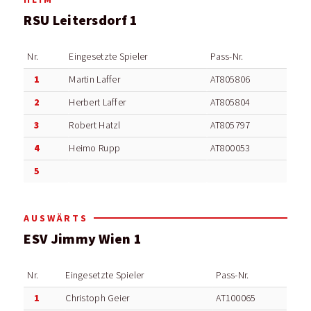
RSU Leitersdorf 1
Nr.
Eingesetzte Spieler
Pass-Nr.
1
Martin Laffer
AT805806
2
Herbert Laffer
AT805804
3
Robert Hatzl
AT805797
4
Heimo Rupp
AT800053
5
AUSWÄRTS
ESV Jimmy Wien 1
Nr.
Eingesetzte Spieler
Pass-Nr.
1
Christoph Geier
AT100065