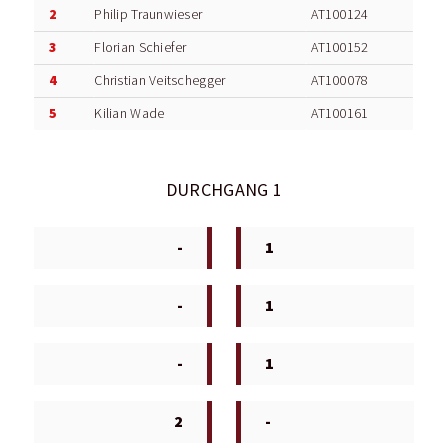
2
Philip Traunwieser
AT100124
3
Florian Schiefer
AT100152
4
Christian Veitschegger
AT100078
5
Kilian Wade
AT100161
DURCHGANG 1
-
1
-
1
-
1
2
-