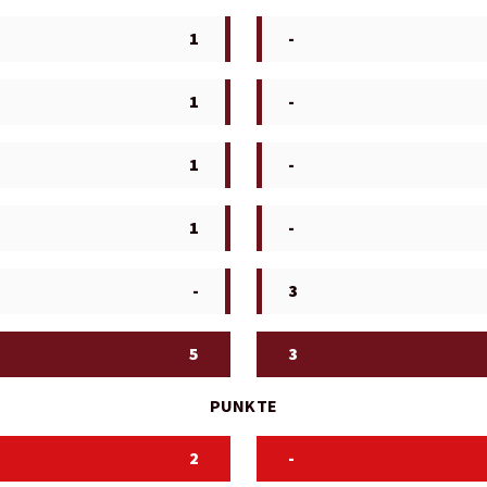
1
-
1
-
1
-
1
-
-
3
5
3
PUNKTE
2
-