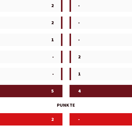
2
-
2
-
1
-
-
2
-
1
5
4
PUNKTE
2
-