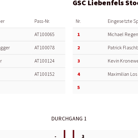
GSC Liebenfels St
ler
Pass-Nr.
Nr.
Eingesetzte Sp
1
AT100065
Michael Regenf
2
egger
AT100078
Patrick Flasch
3
r
AT100124
Kevin Kronewe
4
AT100152
Maximilian Los
5
DURCHGANG 1
-
3