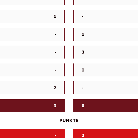
1
-
-
1
-
3
-
1
2
-
3
8
PUNKTE
-
2