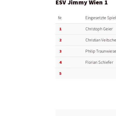
ESV Jimmy Wien 1
Nr.
Eingesetzte Spie
1
Christoph Geier
2
Christian Veitsch
3
Philip Traunwiese
4
Florian Schiefer
5