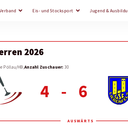
keyboard_arrow_down
keyboard_arrow_down
Verband
Eis- und Stocksport
Jugend & Ausbild
Herren 2026
Anzahl Zuschauer:
e Pöllau/HB,
30
4
-
6
AUSWÄRTS