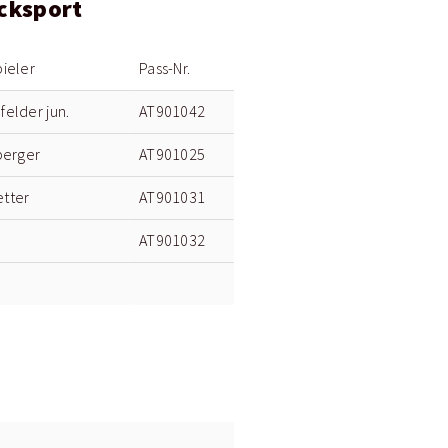
ocksport
ieler
Pass-Nr.
elder jun.
AT901042
berger
AT901025
tter
AT901031
AT901032