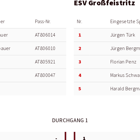
ESV Großfeistritz
ler
Pass-Nr.
Nr.
Eingesetzte S
1
uer
AT806014
Jürgen Türk
2
bauer
AT806010
Jürgen Berg
3
AT805921
Florian Penz
4
AT800047
Markus Schwa
5
Harald Bergm
DURCHGANG 1
-
1