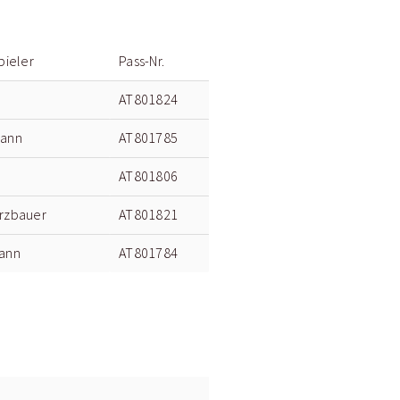
pieler
Pass-Nr.
AT801824
mann
AT801785
AT801806
rzbauer
AT801821
ann
AT801784