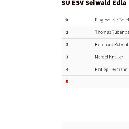
SU ESV Seiwald Edla
Nr.
Eingesetzte Spie
1
Thomas Rübenba
2
Bernhard Rüben
3
Marcel Knaller
4
Philipp Hermann
5