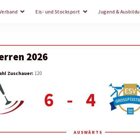
keyboard_arrow_down
keyboard_arrow_down
Verband
Eis- und Stocksport
Jugend & Ausbild
Herren 2026
ahl Zuschauer:
120
6
-
4
AUSWÄRTS