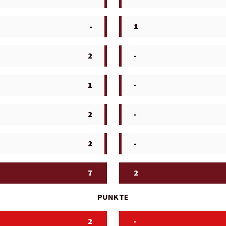
-
1
2
-
1
-
2
-
2
-
7
2
PUNKTE
2
-