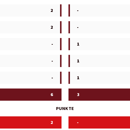
2
-
2
-
-
1
-
1
-
1
6
3
PUNKTE
2
-