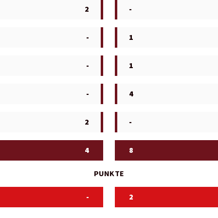
2
-
-
1
-
1
-
4
2
-
4
8
PUNKTE
-
2