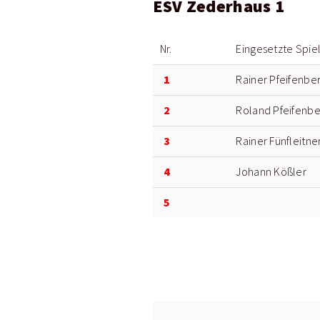
ESV Zederhaus 1
Nr.
Eingesetzte Spie
1
Rainer Pfeifenbe
2
Roland Pfeifenbe
3
Rainer Fünfleitne
4
Johann Kößler
5