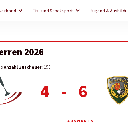
keyboard_arrow_down
keyboard_arrow_down
Verband
Eis- und Stocksport
Jugend & Ausbild
Herren 2026
Anzahl Zuschauer:
s,
150
4
-
6
AUSWÄRTS