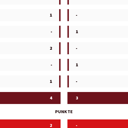
1
-
-
1
2
-
-
1
1
-
4
3
PUNKTE
2
-