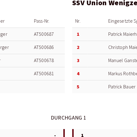
SSV Union Wenigzel
ler
Pass-Nr.
Nr.
Eingesetzte S
1
rger
AT500687
Patrick Maier
2
rger
AT500686
Christoph Mai
3
r
AT500678
Manuel Ganst
4
AT500681
Markus Rothb
5
Patrick Bauer
DURCHGANG 1
-
1