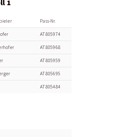
l 1
pieler
Pass-Nr.
hofer
AT805974
erhofer
AT805968
er
AT805959
erger
AT805695
AT805484