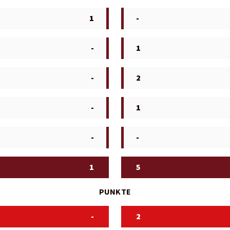
1
-
-
1
-
2
-
1
-
-
1
5
PUNKTE
-
2