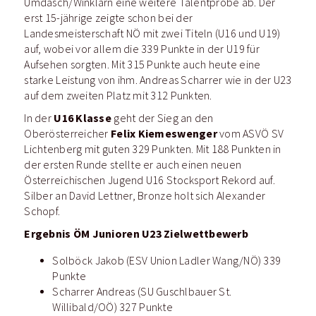
Umdasch/Winklarn eine weitere Talentprobe ab. Der
erst 15-jährige zeigte schon bei der
Landesmeisterschaft NÖ mit zwei Titeln (U16 und U19)
auf, wobei vor allem die 339 Punkte in der U19 für
Aufsehen sorgten. Mit 315 Punkte auch heute eine
starke Leistung von ihm. Andreas Scharrer wie in der U23
auf dem zweiten Platz mit 312 Punkten.
U16 Klasse
In der
geht der Sieg an den
Felix Kiemeswenger
Oberösterreicher
vom ASVÖ SV
Lichtenberg mit guten 329 Punkten. Mit 188 Punkten in
der ersten Runde stellte er auch einen neuen
Österreichischen Jugend U16 Stocksport Rekord auf.
Silber an David Lettner, Bronze holt sich Alexander
Schopf.
Ergebnis ÖM Junioren U23 Zielwettbewerb
Solböck Jakob (ESV Union Ladler Wang/NÖ) 339
Punkte
Scharrer Andreas (SU Guschlbauer St.
Willibald/OÖ) 327 Punkte