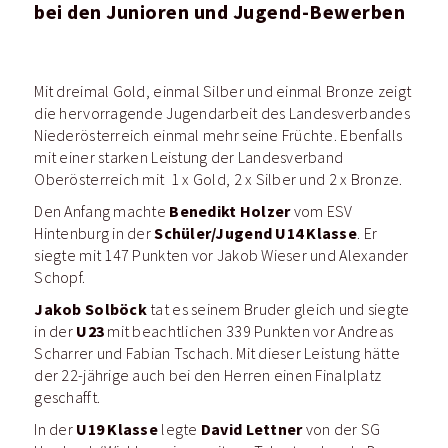
bei den Junioren und Jugend-Bewerben
Mit dreimal Gold, einmal Silber und einmal Bronze zeigt
die hervorragende Jugendarbeit des Landesverbandes
Niederösterreich einmal mehr seine Früchte. Ebenfalls
mit einer starken Leistung der Landesverband
Oberösterreich mit 1 x Gold, 2 x Silber und 2 x Bronze.
Benedikt Holzer
Den Anfang machte
vom ESV
Schüler/Jugend U14 Klasse
Hintenburg in der
. Er
siegte mit 147 Punkten vor Jakob Wieser und Alexander
Schopf.
Jakob Solböck
tat es seinem Bruder gleich und siegte
U23
in der
mit beachtlichen 339 Punkten vor Andreas
Scharrer und Fabian Tschach.
Mit dieser Leistung hätte
der 22-jährige auch bei den Herren einen Finalplatz
geschafft.
U19 Klasse
David Lettner
In der
legte
von der SG