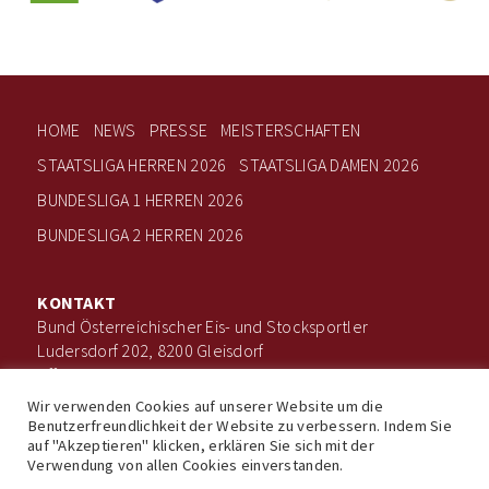
HOME
NEWS
PRESSE
MEISTERSCHAFTEN
STAATSLIGA HERREN 2026
STAATSLIGA DAMEN 2026
BUNDESLIGA 1 HERREN 2026
BUNDESLIGA 2 HERREN 2026
KONTAKT
Bund Österreichischer Eis- und Stocksportler
Ludersdorf 202, 8200 Gleisdorf
office@boee.at
+43 660 506 7203
Wir verwenden Cookies auf unserer Website um die
Benutzerfreundlichkeit der Website zu verbessern. Indem Sie
auf "Akzeptieren" klicken, erklären Sie sich mit der
Verwendung von allen Cookies einverstanden.
Impressum
Datenschutz