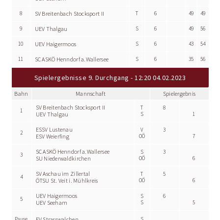
8
SV Breitenbach Stocksport II
T
6
49
49
9
UEV Thalgau
S
6
49
56
10
UEV Haigermoos
S
6
43
54
11
SC ASKÖ Henndorf a.Wallersee
S
6
35
56
Spielergebnisse 9. Durchgang - 12:20 04.02.2023
Bahn
Mannschaft
Spielergebnis
SV Breitenbach Stocksport II
T
8
1
UEV Thalgau
S
1
ESSV Lustenau
V
3
2
ESV Weierfing
OÖ
7
SC ASKÖ Henndorf a.Wallersee
S
3
3
SU Niederwaldkirchen
OÖ
6
SV Aschau im Zillertal
T
5
4
ÖTSU St. Veit i. Mühlkreis
OÖ
6
UEV Haigermoos
S
6
5
UEV Seeham
S
5
Pause
EV Strasswalchen
S