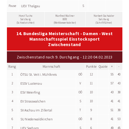
Pause
UEV Thalgau
S
Horst Tucho
Manfred Wallner
Norbert Gschaider
Salzburg
BÖE
Salzburg
(Schiedsrichter)
(Wettbewerbsleiter)
(Schriftführer)
14. Bundesliga Meisterschaft - Damen - West
Mannschaftsspiel Eisstocksport
Zwischenstand
Zwischenstand nach 9. Durchgang - 12:20 04.02.2023
Rang
Mannschaft
Punkte
Quote
+
-
1
ÖTSU St. Veit i. Mühlkreis
OÖ
12
55
40
2
ESSV Lustenau
V
11
57
43
3
ESV Weierfing
OÖ
10
43
38
4
EV Strasswalchen
S
10
41
41
5
SV Aschau im Zillertal
T
9
51
38
6
SU Niederwaldkirchen
OÖ
8
41
53
7
UEV Seeham
S
6
49
45