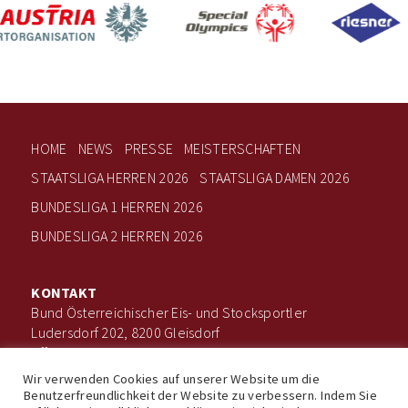
HOME
NEWS
PRESSE
MEISTERSCHAFTEN
STAATSLIGA HERREN 2026
STAATSLIGA DAMEN 2026
BUNDESLIGA 1 HERREN 2026
BUNDESLIGA 2 HERREN 2026
KONTAKT
Bund Österreichischer Eis- und Stocksportler
Ludersdorf 202, 8200 Gleisdorf
office@boee.at
+43 660 506 7203
Wir verwenden Cookies auf unserer Website um die
Benutzerfreundlichkeit der Website zu verbessern. Indem Sie