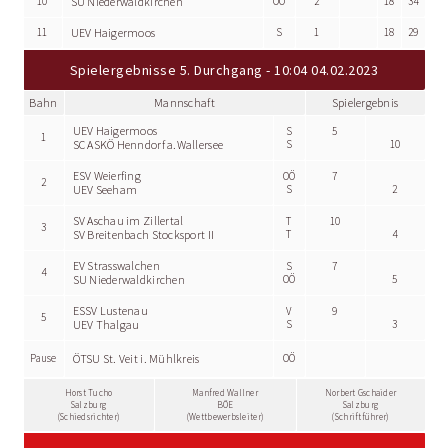
10
SU Niederwaldkirchen
OÖ
2
18
34
11
UEV Haigermoos
S
1
18
29
Spielergebnisse 5. Durchgang - 10:04 04.02.2023
Bahn
Mannschaft
Spielergebnis
UEV Haigermoos
S
5
1
SC ASKÖ Henndorf a.Wallersee
S
10
ESV Weierfing
OÖ
7
2
UEV Seeham
S
2
SV Aschau im Zillertal
T
10
3
SV Breitenbach Stocksport II
T
4
EV Strasswalchen
S
7
4
SU Niederwaldkirchen
OÖ
5
ESSV Lustenau
V
9
5
UEV Thalgau
S
3
Pause
ÖTSU St. Veit i. Mühlkreis
OÖ
Horst Tucho
Manfred Wallner
Norbert Gschaider
Salzburg
BÖE
Salzburg
(Schiedsrichter)
(Wettbewerbsleiter)
(Schriftführer)