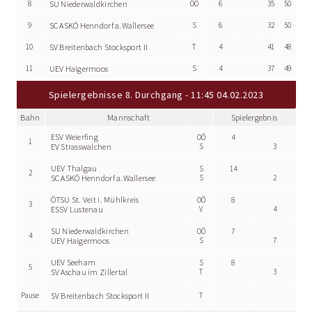
8
SU Niederwaldkirchen
OÖ
6
35
50
9
SC ASKÖ Henndorf a.Wallersee
S
6
32
50
10
SV Breitenbach Stocksport II
T
4
41
48
11
UEV Haigermoos
S
4
37
49
Spielergebnisse 8. Durchgang - 11:45 04.02.2023
Bahn
Mannschaft
Spielergebnis
ESV Weierfing
OÖ
4
1
EV Strasswalchen
S
3
UEV Thalgau
S
14
2
SC ASKÖ Henndorf a.Wallersee
S
2
ÖTSU St. Veit i. Mühlkreis
OÖ
8
3
ESSV Lustenau
V
4
SU Niederwaldkirchen
OÖ
7
4
UEV Haigermoos
S
7
UEV Seeham
S
8
5
SV Aschau im Zillertal
T
3
Pause
SV Breitenbach Stocksport II
T