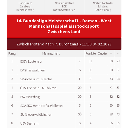
Horst Tucho
Manfred Wallner
Norbert Gschaider
Salzburg
BÖE
Salzburg
(Schiedsrichter)
(Wettbewerbsleiter)
(Schriftführer)
14. Bundesliga Meisterschaft - Damen - West
Mannschaftsspiel Eisstocksport
Zwischenstand
Zwischenstand nach 7. Durchgang - 11:10 04.02.2023
Rang
Mannschaft
Punkte
Quote
+
-
1
ESSV Lustenau
V
11
50
28
2
EV Strasswalchen
S
10
38
37
3
SV Aschau im Zillertal
T
9
43
24
4
ÖTSU St. Veit i. Mühlkreis
OÖ
8
41
31
5
ESV Weierfing
OÖ
6
32
32
6
SC ASKÖ Henndorf a.Wallersee
S
6
30
36
7
SU Niederwaldkirchen
OÖ
5
28
43
8
UEV Seeham
S
4
36
36