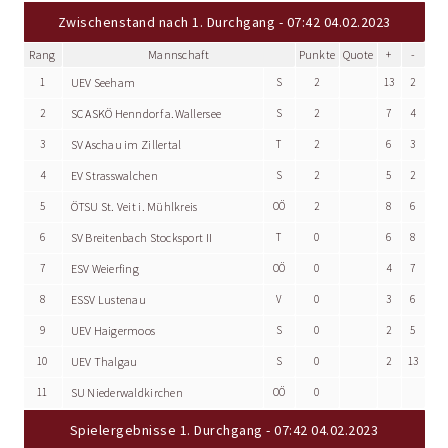
Zwischenstand nach 1. Durchgang - 07:42 04.02.2023
Rang
Mannschaft
Punkte
Quote
+
-
1
UEV Seeham
S
2
13
2
2
SC ASKÖ Henndorf a.Wallersee
S
2
7
4
3
SV Aschau im Zillertal
T
2
6
3
4
EV Strasswalchen
S
2
5
2
5
ÖTSU St. Veit i. Mühlkreis
OÖ
2
8
6
6
SV Breitenbach Stocksport II
T
0
6
8
7
ESV Weierfing
OÖ
0
4
7
8
ESSV Lustenau
V
0
3
6
9
UEV Haigermoos
S
0
2
5
10
UEV Thalgau
S
0
2
13
11
SU Niederwaldkirchen
OÖ
0
Spielergebnisse 1. Durchgang - 07:42 04.02.2023