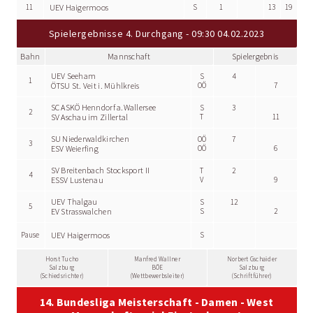
11
UEV Haigermoos
S
1
13
19
Spielergebnisse 4. Durchgang - 09:30 04.02.2023
Bahn
Mannschaft
Spielergebnis
UEV Seeham
S
4
1
ÖTSU St. Veit i. Mühlkreis
OÖ
7
SC ASKÖ Henndorf a.Wallersee
S
3
2
SV Aschau im Zillertal
T
11
SU Niederwaldkirchen
OÖ
7
3
ESV Weierfing
OÖ
6
SV Breitenbach Stocksport II
T
2
4
ESSV Lustenau
V
9
UEV Thalgau
S
12
5
EV Strasswalchen
S
2
Pause
UEV Haigermoos
S
Horst Tucho
Manfred Wallner
Norbert Gschaider
Salzburg
BÖE
Salzburg
(Schiedsrichter)
(Wettbewerbsleiter)
(Schriftführer)
14. Bundesliga Meisterschaft - Damen - West