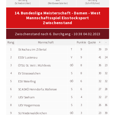
Salzburg
BÖE
Salzburg
(Schiedsrichter)
(Wettbewerbsleiter)
(Schriftführer)
14. Bundesliga Meisterschaft - Damen - West
Mannschaftsspiel Eisstocksport
Zwischenstand
Zwischenstand nach 6. Durchgang - 10:38 04.02.2023
Rang
Mannschaft
Punkte
Quote
+
-
1
SV Aschau im Zillertal
T
9
39
19
2
ESSV Lustenau
V
9
41
24
3
ÖTSU St. Veit i. Mühlkreis
OÖ
8
36
23
4
EV Strasswalchen
S
8
30
32
5
ESV Weierfing
OÖ
6
32
32
6
SC ASKÖ Henndorf a.Wallersee
S
6
27
28
7
UEV Seeham
S
4
32
27
8
UEV Haigermoos
S
3
26
36
9
SU Niederwaldkirchen
OÖ
3
23
39