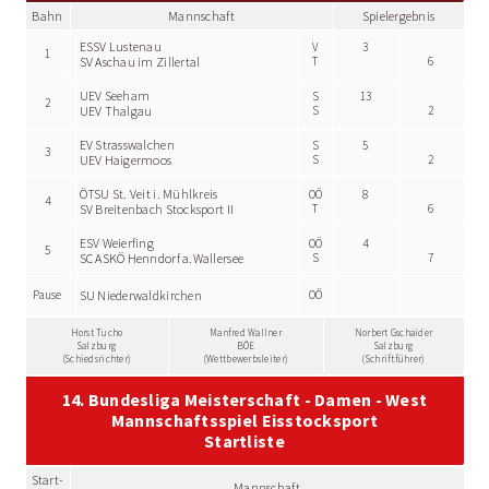
Bahn
Mannschaft
Spielergebnis
ESSV Lustenau
V
3
1
SV Aschau im Zillertal
T
6
UEV Seeham
S
13
2
UEV Thalgau
S
2
EV Strasswalchen
S
5
3
UEV Haigermoos
S
2
ÖTSU St. Veit i. Mühlkreis
OÖ
8
4
SV Breitenbach Stocksport II
T
6
ESV Weierfing
OÖ
4
5
SC ASKÖ Henndorf a.Wallersee
S
7
Pause
SU Niederwaldkirchen
OÖ
Horst Tucho
Manfred Wallner
Norbert Gschaider
Salzburg
BÖE
Salzburg
(Schiedsrichter)
(Wettbewerbsleiter)
(Schriftführer)
14. Bundesliga Meisterschaft - Damen - West
Mannschaftsspiel Eisstocksport
Startliste
Start-
Mannschaft