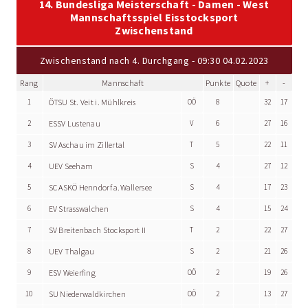
14. Bundesliga Meisterschaft - Damen - West
Mannschaftsspiel Eisstocksport
Zwischenstand
Zwischenstand nach 4. Durchgang - 09:30 04.02.2023
Rang
Mannschaft
Punkte
Quote
+
-
1
ÖTSU St. Veit i. Mühlkreis
OÖ
8
32
17
2
ESSV Lustenau
V
6
27
16
3
SV Aschau im Zillertal
T
5
22
11
4
UEV Seeham
S
4
27
12
5
SC ASKÖ Henndorf a.Wallersee
S
4
17
23
6
EV Strasswalchen
S
4
15
24
7
SV Breitenbach Stocksport II
T
2
22
27
8
UEV Thalgau
S
2
21
26
9
ESV Weierfing
OÖ
2
19
26
10
SU Niederwaldkirchen
OÖ
2
13
27