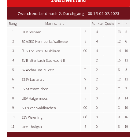
Zwischenstand
Zwischenstand nach 2. Durchgang - 08:15 04.02.2023
Rang
Mannschaft
Punkte
Quote
+
-
1
UEV Seeham
S
4
23
5
2
SC ASKÖ Henndorf a.Wallersee
S
4
12
6
3
ÖTSU St. Veit i. Mühlkreis
OÖ
4
14
10
4
SV Breitenbach Stocksport II
T
2
15
12
5
SV Aschau im Zillertal
T
2
6
3
6
ESSV Lustenau
V
2
12
12
7
EV Strasswalchen
S
2
7
7
8
UEV Haigermoos
S
0
8
14
9
SU Niederwaldkirchen
OÖ
0
3
10
10
ESV Weierfing
OÖ
0
8
16
11
UEV Thalgau
S
0
6
19