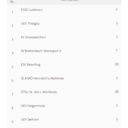
Nr.
ESSV Lustenau
V
1
UEV Thalgau
S
2
EV Strasswalchen
S
3
SV Breitenbach Stocksport II
T
4
ESV Weierfing
OÖ
5
SC ASKÖ Henndorf a.Wallersee
S
6
ÖTSU St. Veit i. Mühlkreis
OÖ
7
UEV Haigermoos
S
8
UEV Seeham
S
9