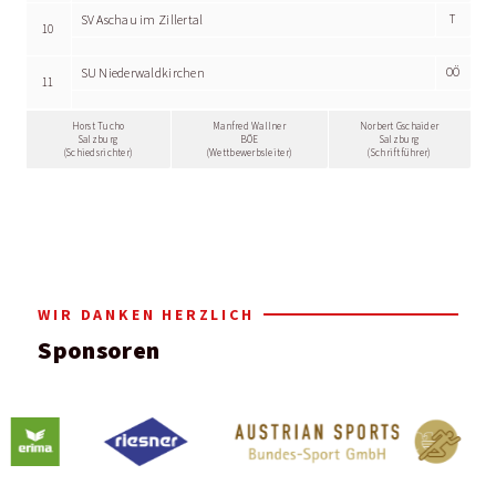
SV Aschau im Zillertal
T
10
SU Niederwaldkirchen
OÖ
11
Horst Tucho
Manfred Wallner
Norbert Gschaider
Salzburg
BÖE
Salzburg
(Schiedsrichter)
(Wettbewerbsleiter)
(Schriftführer)
WIR DANKEN HERZLICH
Sponsoren