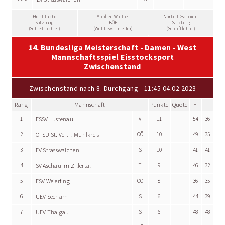
Horst Tucho
Manfred Wallner
Norbert Gschaider
Salzburg
BÖE
Salzburg
(Schiedsrichter)
(Wettbewerbsleiter)
(Schriftführer)
14. Bundesliga Meisterschaft - Damen - West
Mannschaftsspiel Eisstocksport
Zwischenstand
Zwischenstand nach 8. Durchgang - 11:45 04.02.2023
Rang
Mannschaft
Punkte
Quote
+
-
1
ESSV Lustenau
V
11
54
36
2
ÖTSU St. Veit i. Mühlkreis
OÖ
10
49
35
3
EV Strasswalchen
S
10
41
41
4
SV Aschau im Zillertal
T
9
46
32
5
ESV Weierfing
OÖ
8
36
35
6
UEV Seeham
S
6
44
39
7
UEV Thalgau
S
6
48
48