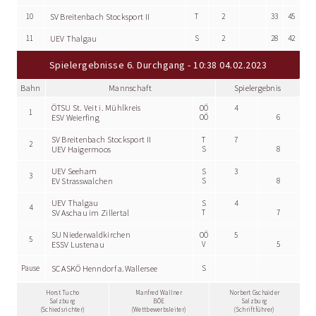
10
SV Breitenbach Stocksport II
T
2
33
45
11
UEV Thalgau
S
2
28
42
Spielergebnisse 6. Durchgang - 10:38 04.02.2023
Bahn
Mannschaft
Spielergebnis
ÖTSU St. Veit i. Mühlkreis
OÖ
4
1
ESV Weierfing
OÖ
6
SV Breitenbach Stocksport II
T
7
2
UEV Haigermoos
S
8
UEV Seeham
S
3
3
EV Strasswalchen
S
8
UEV Thalgau
S
4
4
SV Aschau im Zillertal
T
7
SU Niederwaldkirchen
OÖ
5
5
ESSV Lustenau
V
5
Pause
SC ASKÖ Henndorf a.Wallersee
S
Horst Tucho
Manfred Wallner
Norbert Gschaider
Salzburg
BÖE
Salzburg
(Schiedsrichter)
(Wettbewerbsleiter)
(Schriftführer)