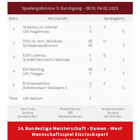
Spielergebnisse 3. Durchgang - 08:51 04.02.2023
Bahn
Mannschaft
Spielergebnis
SV Aschau im Zillertal
T
5
1
UEV Haigermoos
S
5
ÖTSU St. Veit i. Mühlkreis
OÖ
11
2
SU Niederwaldkirchen
OÖ
3
ESSV Lustenau
V
6
3
SC ASKÖ Henndorf a.Wallersee
S
2
ESV Weierfing
OÖ
5
4
UEV Thalgau
S
3
EV Strasswalchen
S
6
5
SV Breitenbach Stocksport II
T
5
Pause
UEV Seeham
S
Horst Tucho
Manfred Wallner
Norbert Gschaider
Salzburg
BÖE
Salzburg
(Schiedsrichter)
(Wettbewerbsleiter)
(Schriftführer)
14. Bundesliga Meisterschaft - Damen - West
Mannschaftsspiel Eisstocksport