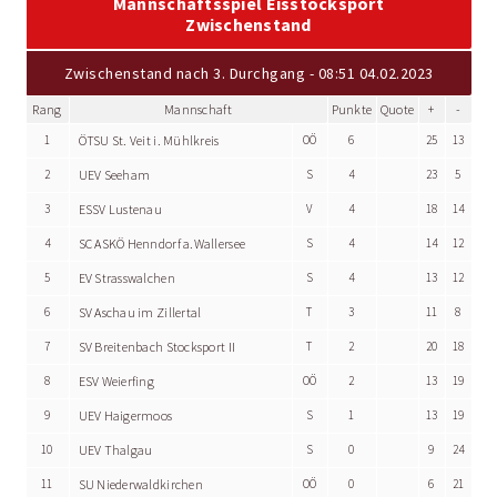
Mannschaftsspiel Eisstocksport
Zwischenstand
Zwischenstand nach 3. Durchgang - 08:51 04.02.2023
Rang
Mannschaft
Punkte
Quote
+
-
1
ÖTSU St. Veit i. Mühlkreis
OÖ
6
25
13
2
UEV Seeham
S
4
23
5
3
ESSV Lustenau
V
4
18
14
4
SC ASKÖ Henndorf a.Wallersee
S
4
14
12
5
EV Strasswalchen
S
4
13
12
6
SV Aschau im Zillertal
T
3
11
8
7
SV Breitenbach Stocksport II
T
2
20
18
8
ESV Weierfing
OÖ
2
13
19
9
UEV Haigermoos
S
1
13
19
10
UEV Thalgau
S
0
9
24
11
SU Niederwaldkirchen
OÖ
0
6
21