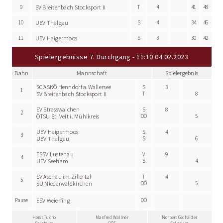
9
SV Breitenbach Stocksport II
T
4
41
48
10
UEV Thalgau
S
4
34
46
11
UEV Haigermoos
S
3
30
42
Spielergebnisse 7. Durchgang - 11:10 04.02.2023
Bahn
Mannschaft
Spielergebnis
SC ASKÖ Henndorf a.Wallersee
S
3
1
SV Breitenbach Stocksport II
T
8
EV Strasswalchen
S
8
2
ÖTSU St. Veit i. Mühlkreis
OÖ
5
UEV Haigermoos
S
4
3
UEV Thalgau
S
6
ESSV Lustenau
V
9
4
UEV Seeham
S
4
SV Aschau im Zillertal
T
4
5
SU Niederwaldkirchen
OÖ
5
Pause
ESV Weierfing
OÖ
Horst Tucho
Manfred Wallner
Norbert Gschaider