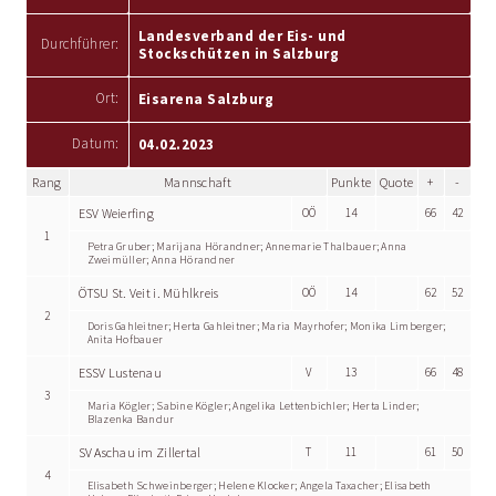
Landesverband der Eis- und
Durchführer:
Stockschützen in Salzburg
Ort:
Eisarena Salzburg
Datum:
04.02.2023
Rang
Mannschaft
Punkte
Quote
+
-
ESV Weierfing
OÖ
14
66
42
1
Petra Gruber; Marijana Hörandner; Annemarie Thalbauer; Anna
Zweimüller; Anna Hörandner
ÖTSU St. Veit i. Mühlkreis
OÖ
14
62
52
2
Doris Gahleitner; Herta Gahleitner; Maria Mayrhofer; Monika Limberger;
Anita Hofbauer
ESSV Lustenau
V
13
66
48
3
Maria Kögler; Sabine Kögler; Angelika Lettenbichler; Herta Linder;
Blazenka Bandur
SV Aschau im Zillertal
T
11
61
50
4
Elisabeth Schweinberger; Helene Klocker; Angela Taxacher; Elisabeth