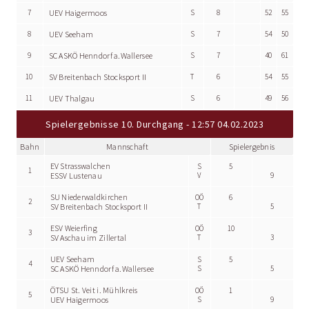
7
UEV Haigermoos
S
8
52
55
8
UEV Seeham
S
7
54
50
9
SC ASKÖ Henndorf a.Wallersee
S
7
40
61
10
SV Breitenbach Stocksport II
T
6
54
55
11
UEV Thalgau
S
6
49
56
Spielergebnisse 10. Durchgang - 12:57 04.02.2023
Bahn
Mannschaft
Spielergebnis
EV Strasswalchen
S
5
1
ESSV Lustenau
V
9
SU Niederwaldkirchen
OÖ
6
2
SV Breitenbach Stocksport II
T
5
ESV Weierfing
OÖ
10
3
SV Aschau im Zillertal
T
3
UEV Seeham
S
5
4
SC ASKÖ Henndorf a.Wallersee
S
5
ÖTSU St. Veit i. Mühlkreis
OÖ
1
5
UEV Haigermoos
S
9