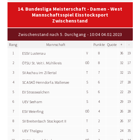
14. Bundesliga Meisterschaft - Damen - West
Mannschaftsspiel Eisstocksport
Zwischenstand
Zwischenstand nach 5. Durchgang - 10:04 04.02.2023
Rang
Mannschaft
Punkte
Quote
+
-
1
ESSV Lustenau
V
8
36
19
2
ÖTSU St. Veit i. Mühlkreis
OÖ
8
32
17
3
SV Aschau im Zillertal
T
7
32
15
4
SC ASKÖ Henndorf a.Wallersee
S
6
27
28
5
EV Strasswalchen
S
6
22
29
6
UEV Seeham
S
4
29
19
7
ESV Weierfing
OÖ
4
26
28
8
SV Breitenbach Stocksport II
T
2
26
37
9
UEV Thalgau
S
2
24
35