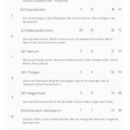
Holaus; Elisabeth Eder - Haslehner
EV Strasswalchen
S
10
48
57
5
Christine Velagic; Lydia Maletzky; Marianne Lechner; Maria Rieger; Ilse
Burgstaller
SU Niederwaldkirchen
OÖ
10
50
71
6
Daniela Neumüller; Edith Ennsbrunner; Elisabeth Kitzmüller; Maria
Neumüller; Marianne Grünzweil
UEV Seeham
S
8
57
53
7
Waltraud Niederreiter; Annemarie Bachmaier; Petra Niederreiter; Herta
Ritsch; Maria Bauer
UEV Thalgau
S
8
62
59
8
Hermine Drenkard; Brigitte Schwaiger; Ingrid Hirnsperger; Maria
Schwertl; Sonja Fleischmann
UEV Haigermoos
S
8
53
68
9
Daniela Glück;Erika Glück; Nicole Hofer; Silvia Hofer; Sieglinde Friedl
SV Breitenbach Stocksport II
T
7
57
58
10
Claudia Thöny; Franzi Köpf; Andrea Meindl; Helga Gschwentner; Angelika
Gschwentner