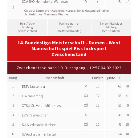
SC ASKÖ Henndorf a.Wallersee
S
7
43
67
11
Claudia Sommerer; Adelheid Klausz; Sonja Gastager; Brigitte
Schönleitner; Marianne Küstner
Horst Tucho
Manfred Wallner
Norbert Gschaider
Salzburg
BÖE
Salzburg
(Schiedsrichter)
(Wettbewerbsleiter)
(Schriftführer)
14. Bundesliga Meisterschaft - Damen - West
Mannschaftsspiel Eisstocksport
Zwischenstand
Zwischenstand nach 10. Durchgang - 12:57 04.02.2023
Rang
Mannschaft
Punkte
Quote
+
-
1
ESSV Lustenau
V
13
66
48
2
ESV Weierfing
OÖ
12
53
41
3
ÖTSU St. Veit i. Mühlkreis
OÖ
12
56
49
4
EV Strasswalchen
S
10
46
50
5
SU Niederwaldkirchen
OÖ
10
47
58
6
SV Aschau im Zillertal
T
9
54
48