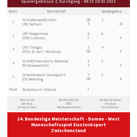
Spielergebnisse 2. Durchgang - 08:15 04.02.2023
Bahn
Mannschaft
Spielergebnis
SU Niederwaldkirchen
OÖ
3
1
UEV Seeham
S
10
UEV Haigermoos
S
6
2
ESSV Lustenau
V
9
UEV Thalgau
S
4
3
ÖTSU St. Veit i. Mühlkreis
OÖ
6
SC ASKÖ Henndorf a.Wallersee
S
5
4
EV Strasswalchen
S
2
SV Breitenbach Stocksport II
T
9
5
ESV Weierfing
OÖ
4
Pause
SV Aschau im Zillertal
T
Horst Tucho
Manfred Wallner
Norbert Gschaider
Salzburg
BÖE
Salzburg
(Schiedsrichter)
(Wettbewerbsleiter)
(Schriftführer)
14. Bundesliga Meisterschaft - Damen - West
Mannschaftsspiel Eisstocksport
Zwischenstand