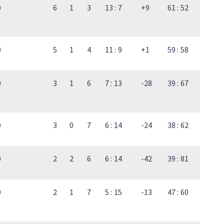
0
6
1
3
13 : 7
+9
61 : 52
0
5
1
4
11 : 9
+1
59 : 58
0
3
1
6
7 : 13
-28
39 : 67
0
3
0
7
6 : 14
-24
38 : 62
0
2
2
6
6 : 14
-42
39 : 81
0
2
1
7
5 : 15
-13
47 : 60