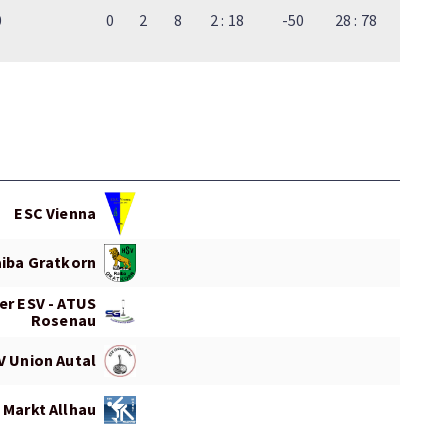
0
0
2
8
2 : 18
-50
28 : 78
ESC Vienna
iba Gratkorn
er ESV - ATUS
Rosenau
V Union Autal
 Markt Allhau