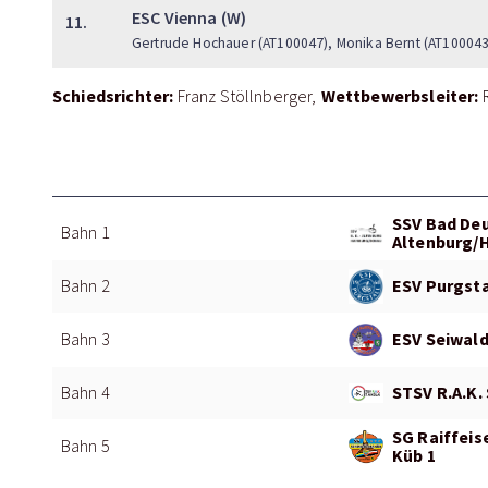
ESC Vienna (W)
11.
Gertrude Hochauer (AT100047), Monika Bernt (AT100043)
Schiedsrichter:
Wettbewerbsleiter:
Franz Stöllnberger
SSV Bad De
Bahn 1
Altenburg/
ESV Purgsta
Bahn 2
ESV Seiwald
Bahn 3
STSV R.A.K. 
Bahn 4
SG Raiffeis
Bahn 5
Küb 1