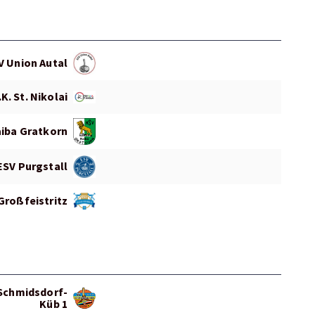
V Union Autal
K. St. Nikolai
iba Gratkorn
ESV Purgstall
Großfeistritz
 Schmidsdorf-
Küb 1