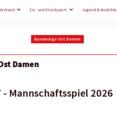
keyboard_arrow_down
keyboard_arrow_down
Verband
Eis- und Stocksport
Jugend & Ausbild
Bundesliga Ost Damen
 Ost Damen
- Mannschaftsspiel 2026