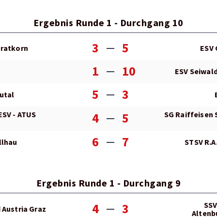
Ergebnis Runde 1 - Durchgang 10
3
5
Gratkorn
ESV 
1
10
ESV Seiwald
5
3
utal
ESV - ATUS
SG Raiffeisen
4
5
6
7
llhau
STSV R.A.
Ergebnis Runde 1 - Durchgang 9
SSV
4
3
 Austria Graz
Altenb