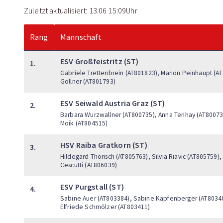
Zuletzt aktualisiert: 13.06 15:09Uhr
Rang
Mannschaft
ESV Großfeistritz (ST)
1.
Gabriele Trettenbrein (AT801823), Marion Peinhaupt (AT8
Gollner (AT801793)
ESV Seiwald Austria Graz (ST)
2.
Barbara Wurzwallner (AT800735), Anna Terihay (AT80073
Moik (AT804515)
HSV Raiba Gratkorn (ST)
3.
Hildegard Thörisch (AT805763), Silvia Riavic (AT805759)
Cescutti (AT806039)
ESV Purgstall (ST)
4.
Sabine Auer (AT803384), Sabine Kapfenberger (AT8034
Elfriede Schmölzer (AT803411)