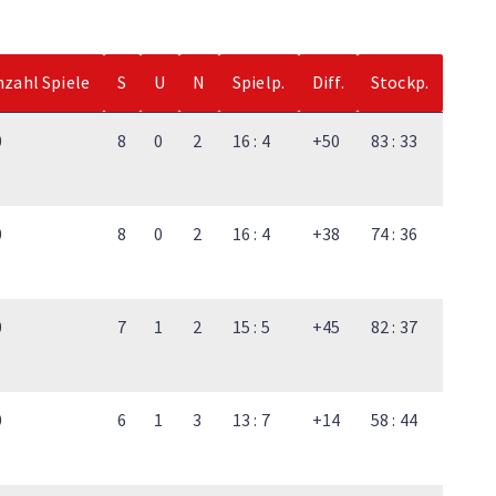
nzahl Spiele
S
U
N
Spielp.
Diff.
Stockp.
0
8
0
2
16 : 4
+50
83 : 33
0
8
0
2
16 : 4
+38
74 : 36
0
7
1
2
15 : 5
+45
82 : 37
0
6
1
3
13 : 7
+14
58 : 44