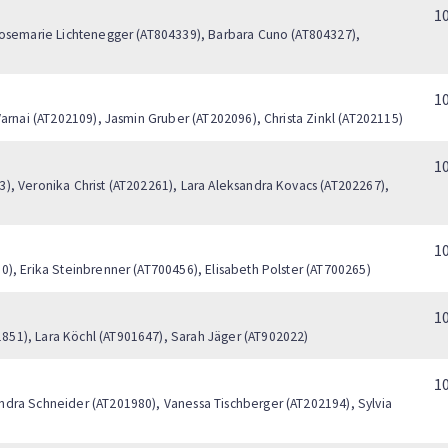
1
 Rosemarie Lichtenegger (AT804339), Barbara Cuno (AT804327),
1
Varnai (AT202109), Jasmin Gruber (AT202096), Christa Zinkl (AT202115)
1
), Veronika Christ (AT202261), Lara Aleksandra Kovacs (AT202267),
1
0), Erika Steinbrenner (AT700456), Elisabeth Polster (AT700265)
1
51), Lara Köchl (AT901647), Sarah Jäger (AT902022)
1
ndra Schneider (AT201980), Vanessa Tischberger (AT202194), Sylvia