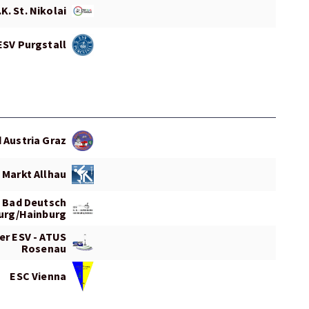
K. St. Nikolai
ESV Purgstall
 Austria Graz
 Markt Allhau
 Bad Deutsch
urg/Hainburg
er ESV - ATUS
Rosenau
ESC Vienna