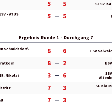
5
5
STSV R.A.
ESV - ATUS
5
5
Ergebnis Runde 1 - Durchgang 7
en Schmidsdorf-
8
6
ESV Seiwald
8
2
Gratkorn
ESV
SSV
3
6
St. Nikolai
Altenb
SG Klaus
7
3
stritz
7
3
ll