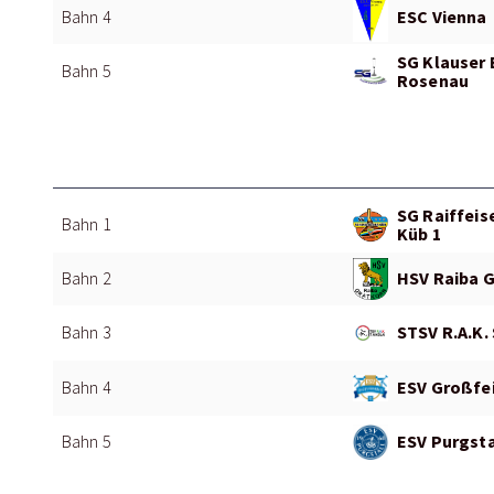
ESC Vienna
Bahn 4
SG Klauser 
Bahn 5
Rosenau
SG Raiffeis
Bahn 1
Küb 1
HSV Raiba 
Bahn 2
STSV R.A.K. 
Bahn 3
ESV Großfei
Bahn 4
ESV Purgsta
Bahn 5