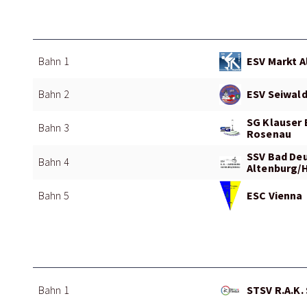
ESV Markt A
Bahn 1
ESV Seiwald
Bahn 2
SG Klauser 
Bahn 3
Rosenau
SSV Bad De
Bahn 4
Altenburg/
ESC Vienna
Bahn 5
STSV R.A.K. 
Bahn 1