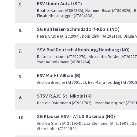
ESV Union Autal (ST)
5.
Beatrix Karner (AT804335), Hermine Bisail (AT804326),
Elisabeth Larisegger (AT804338)
SG Raiffeisen Schmidsdorf-Küb 1 (NÖ)
6.
Petra Grube (AT202094), Doris Zinkl (AT202116), Ursula 
SSV Bad Deutsch Altenburg/Hainburg (NÖ)
7.
Rafaela Lackner (AT202270), Alexandra Reßler (AT202273
Yvonne Holzmann (AT202264)
ESV Markt Allhau (B)
8.
Andrea Brenner (AT700150), Eva Maria Tödtling (AT70018
STSV R.A.K. St. Nikolai (K)
9.
Daniela Ostermann (AT901762), Jeannine Kupper (AT9018
SG Klauser ESV - ATUS Rosenau (NÖ)
10.
Andrea Grem (AT201954), Lisa Steinauer (AT201989), Sa
Atzenhofer (AT201944)