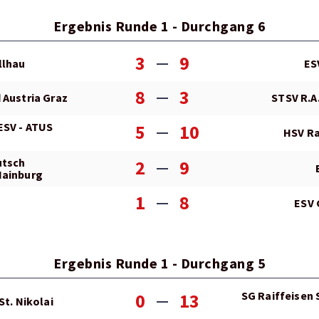
Ergebnis Runde 1 - Durchgang 6
3
9
llhau
ES
8
3
 Austria Graz
STSV R.A.
ESV - ATUS
5
10
HSV Ra
utsch
2
9
Hainburg
1
8
ESV 
Ergebnis Runde 1 - Durchgang 5
SG Raiffeisen
0
13
St. Nikolai