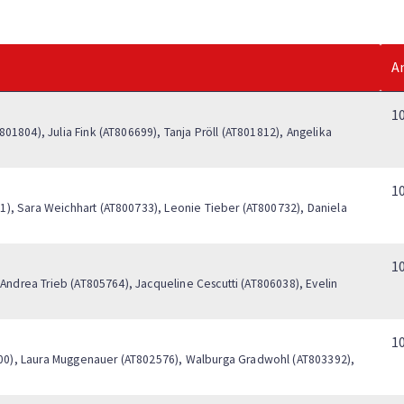
A
1
01804), Julia Fink (AT806699), Tanja Pröll (AT801812), Angelika
1
1), Sara Weichhart (AT800733), Leonie Tieber (AT800732), Daniela
1
, Andrea Trieb (AT805764), Jacqueline Cescutti (AT806038), Evelin
1
00), Laura Muggenauer (AT802576), Walburga Gradwohl (AT803392),