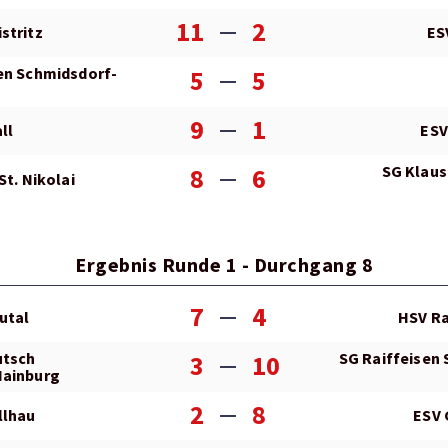
11
2
stritz
ES
en Schmidsdorf-
5
5
9
1
ll
ESV
SG Klaus
8
6
St. Nikolai
Ergebnis Runde 1 - Durchgang 8
7
4
utal
HSV Ra
utsch
SG Raiffeisen
3
10
Hainburg
2
8
llhau
ESV 