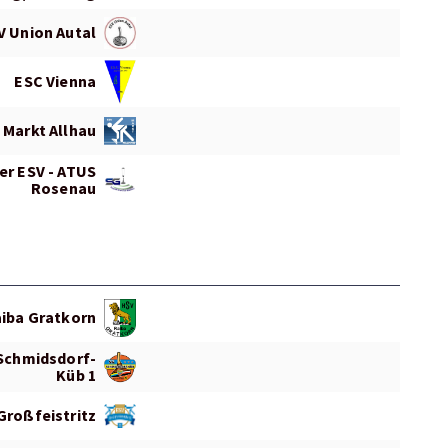
V Union Autal
ESC Vienna
 Markt Allhau
er ESV - ATUS
Rosenau
iba Gratkorn
 Schmidsdorf-
Küb 1
Großfeistritz