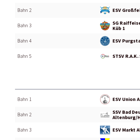
ESV Großfei
Bahn 2
SG Raiffeis
Bahn 3
Küb 1
ESV Purgsta
Bahn 4
STSV R.A.K. 
Bahn 5
ESV Union A
Bahn 1
SSV Bad De
Bahn 2
Altenburg/
ESV Markt A
Bahn 3