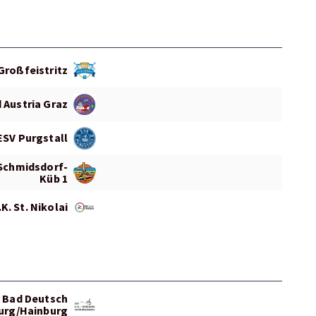
Großfeistritz
 Austria Graz
ESV Purgstall
 Schmidsdorf-
Küb 1
K. St. Nikolai
 Bad Deutsch
urg/Hainburg