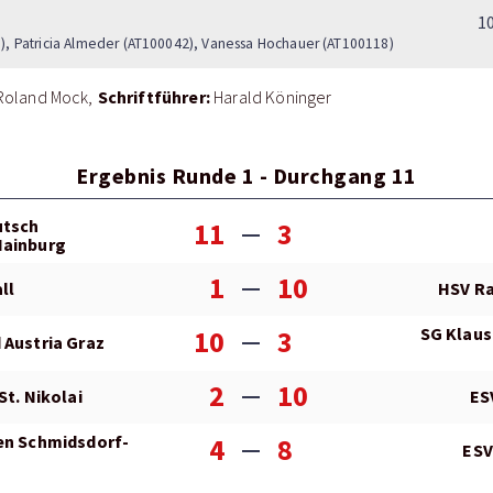
1
, Patricia Almeder (AT100042), Vanessa Hochauer (AT100118)
Schriftführer:
Roland Mock
Harald Köninger
Ergebnis Runde 1 - Durchgang 11
utsch
11
3
Hainburg
1
10
ll
HSV Ra
SG Klaus
10
3
 Austria Graz
2
10
St. Nikolai
ES
en Schmidsdorf-
4
8
ESV