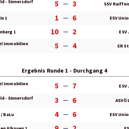
ld - Sinnersdorf
5
3
SSV Raiffei
1
6
in 1
ESV Unio
10
2
nberg 1
ESV 
zl Immobilien
5
4
ER St
Ergebnis Runde 1 - Durchgang 4
zl Immobilien
5
7
ESV 
ld - Sinnersdorf
3
6
ASVÖ 
4
6
 / BaLu
ESV Unio
9
2
sen Alkoven 1
ES