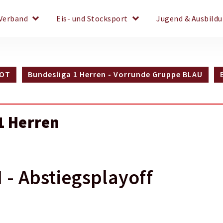
keyboard_arrow_down
keyboard_arrow_down
Verband
Eis- und Stocksport
Jugend & Ausbild
ROT
Bundesliga 1 Herren - Vorrunde Gruppe BLAU
1 Herren
- Abstiegsplayoff