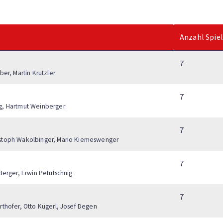
Anzahl Spie
7
ber, Martin Krutzler
7
ig, Hartmut Weinberger
7
ristoph Wakolbinger, Mario Kiemeswenger
7
Berger, Erwin Petutschnig
7
rthofer, Otto Kügerl, Josef Degen