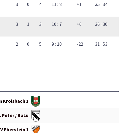
3
0
4
11 : 8
+1
35 : 34
3
1
3
10 : 7
+6
36 : 30
2
0
5
9 : 10
-22
31 : 53
n Kroisbach 1
. Peter / BaLu
V Eberstein 1