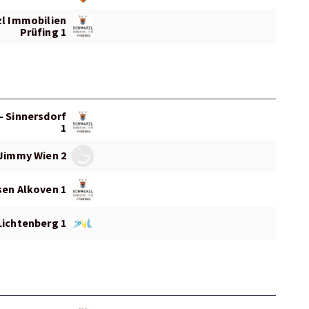
l Immobilien
Prüfing 1
- Sinnersdorf
1
Jimmy Wien 2
sen Alkoven 1
Lichtenberg 1