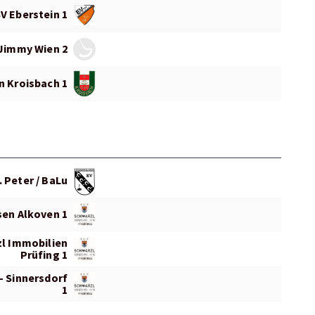
V Eberstein 1
Jimmy Wien 2
n Kroisbach 1
. Peter / BaLu
sen Alkoven 1
l Immobilien
Prüfing 1
- Sinnersdorf
1