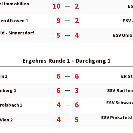
zl Immobilien
10
2
ES
9
2
sen Alkoven 1
ESV 
ld - Sinnersdorf
5
4
ESV Unio
Ergebnis Runde 1 - Durchgang 1
6
6
in 1
ER St
6
3
nberg 1
SSV Raiffei
ESV Schwarz
4
6
roisbach 1
ESV Pinkafeld 
4
5
Wien 2