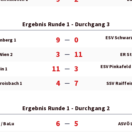
Ergebnis Runde 1 - Durchgang 3
ESV Schwarz
9
0
nberg 1
3
11
Wien 2
ER St
ESV Pinkafeld 
11
3
in 1
4
7
roisbach 1
SSV Raiffei
Ergebnis Runde 1 - Durchgang 2
6
5
 / BaLu
ASVÖ 