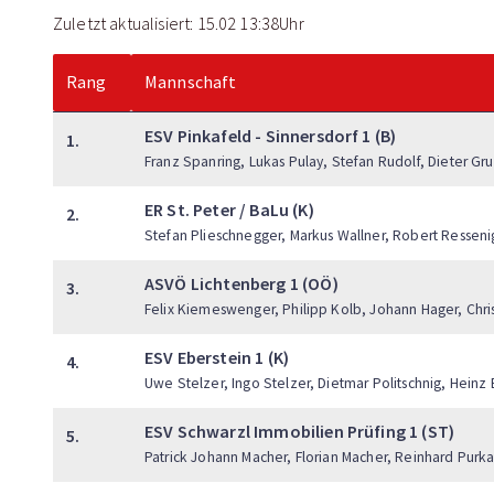
Zuletzt aktualisiert: 15.02 13:38Uhr
Rang
Mannschaft
ESV Pinkafeld - Sinnersdorf 1 (B)
1.
Franz Spanring, Lukas Pulay, Stefan Rudolf, Dieter Gru
ER St. Peter / BaLu (K)
2.
Stefan Plieschnegger, Markus Wallner, Robert Ressen
ASVÖ Lichtenberg 1 (OÖ)
3.
Felix Kiemeswenger, Philipp Kolb, Johann Hager, Ch
ESV Eberstein 1 (K)
4.
Uwe Stelzer, Ingo Stelzer, Dietmar Politschnig, Heinz 
ESV Schwarzl Immobilien Prüfing 1 (ST)
5.
Patrick Johann Macher, Florian Macher, Reinhard Purka