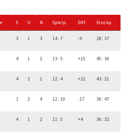
le
S
U
N
Spielp.
Diff.
Stockp.
3
1
3
14 : 7
-9
28 : 37
4
1
2
13 : 5
+15
45 : 30
4
2
1
12 : 4
+22
43 : 21
1
2
4
12 : 10
-17
30 : 47
4
1
2
11 : 5
+4
36 : 32