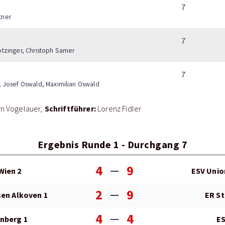
7
tner
7
otzinger, Christoph Samer
7
l, Josef Oswald, Maximilian Oswald
Schriftführer:
rn Vogelauer
Lorenz Fidler
Ergebnis Runde 1 - Durchgang 7
4
9
Wien 2
ESV Unio
2
9
sen Alkoven 1
ER St
4
4
nberg 1
ES