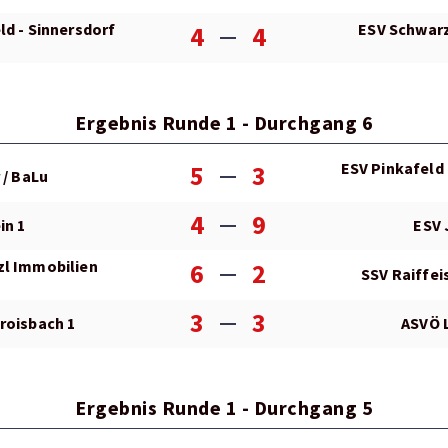
ld - Sinnersdorf
ESV Schwarz
4
4
Ergebnis Runde 1 - Durchgang 6
ESV Pinkafeld 
5
3
 / BaLu
4
9
in 1
ESV 
zl Immobilien
6
2
SSV Raiffei
3
3
roisbach 1
ASVÖ 
Ergebnis Runde 1 - Durchgang 5