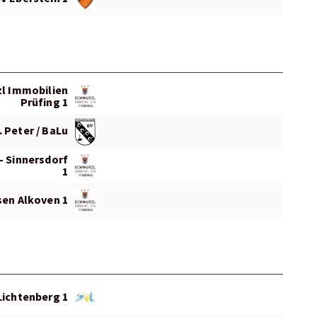
l Immobilien
Prüfing 1
. Peter / BaLu
- Sinnersdorf
1
sen Alkoven 1
Lichtenberg 1