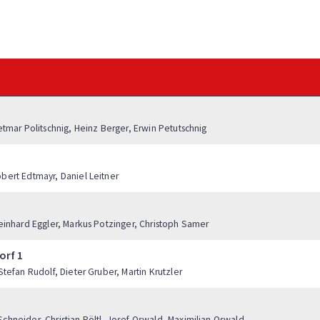
etmar Politschnig, Heinz Berger, Erwin Petutschnig
1
bert Edtmayr, Daniel Leitner
Reinhard Eggler, Markus Potzinger, Christoph Samer
orf 1
Stefan Rudolf, Dieter Gruber, Martin Krutzler
chneider, Christian Pöltl, Josef Oswald, Maximilian Oswald