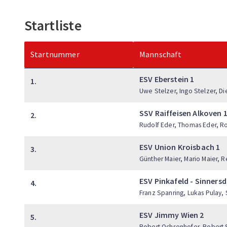
Startliste
Startnummer
Mannschaft
ESV Eberstein 1
1.
Uwe Stelzer, Ingo Stelzer, Di
SSV Raiffeisen Alkoven 
2.
Rudolf Eder, Thomas Eder, Ro
ESV Union Kroisbach 1
3.
Günther Maier, Mario Maier, 
ESV Pinkafeld - Sinnersd
4.
Franz Spanring, Lukas Pulay, 
ESV Jimmy Wien 2
5.
Robert Ochsenhofer, Robert S