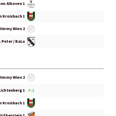
sen Alkoven 1
n Kroisbach 1
Jimmy Wien 2
. Peter / BaLu
Jimmy Wien 2
Lichtenberg 1
n Kroisbach 1
V Eberstein 1