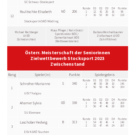
SC Schwaz-Stocksport
Runde
D1
D2
D3
D4
Punkte
Paulitschke Elisabeth
NÖ
206
1
12
42
26
16
96
2
16
52
30
12
110
12
Stocksport ASKÖ Mödling
Klaus Pfleger / Karin Gratzl
Michael Rechberger
Barbara Weichselbaumer
Sportdirektor BÖE /
LV OÖ
Zielfachwart LV OÖ
Damenfachwart BÖE
(Schiedsrichter)
(Schriftführer)
(Wettbewerbsleiter)
Österr. Meisterschaft der Seniorinnen
Zielwettbewerb Stocksport 2023
Zwischenstand
Rang
Spieler(in)
Punkte
Spielergebnis
Runde
D1
D2
D3
D4
Punkte
Schrofner Marianne
S
340
1
48
50
38
10
146
2
56
50
46
42
194
1
UEV Thalgau
Runde
D1
D2
D3
D4
Punkte
Ahamer Sylvia
OÖ
338
1
54
45
48
22
169
2
56
47
46
20
169
2
SU Ebensee
Runde
D1
D2
D3
D4
Punkte
Laschober Hedwig
B
313
1
54
42
46
4
146
2
52
47
44
24
167
3
ESV ASKÖ Tauchen