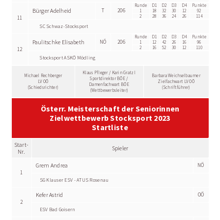
Runde
D1
D2
D3
D4
Punkte
Bürger Adelheid
T
206
1
18
32
30
12
92
2
28
36
24
26
114
11
SC Schwaz-Stocksport
Runde
D1
D2
D3
D4
Punkte
Paulitschke Elisabeth
NÖ
206
1
12
42
26
16
96
2
16
52
30
12
110
12
Stocksport ASKÖ Mödling
Klaus Pfleger / Karin Gratzl
Michael Rechberger
Barbara Weichselbaumer
Sportdirektor BÖE /
LV OÖ
Zielfachwart LV OÖ
Damenfachwart BÖE
(Schiedsrichter)
(Schriftführer)
(Wettbewerbsleiter)
Österr. Meisterschaft der Seniorinnen
Zielwettbewerb Stocksport 2023
Startliste
Start-
Spieler
Nr.
Grem Andrea
NÖ
1
SG Klauser ESV - ATUS Rosenau
Kefer Astrid
OÖ
2
ESV Bad Goisern