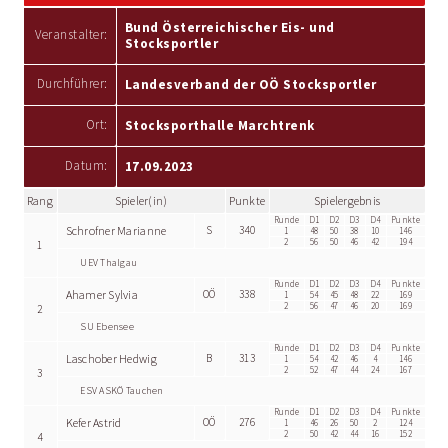
Bund Österreichischer Eis- und
Veranstalter:
Stocksportler
Durchführer:
Landesverband der OÖ Stocksportler
Ort:
Stocksporthalle Marchtrenk
Datum:
17.09.2023
Rang
Spieler(in)
Punkte
Spielergebnis
Runde
D1
D2
D3
D4
Punkte
Schrofner Marianne
S
340
1
48
50
38
10
146
2
56
50
46
42
194
1
UEV Thalgau
Runde
D1
D2
D3
D4
Punkte
Ahamer Sylvia
OÖ
338
1
54
45
48
22
169
2
56
47
46
20
169
2
SU Ebensee
Runde
D1
D2
D3
D4
Punkte
Laschober Hedwig
B
313
1
54
42
46
4
146
2
52
47
44
24
167
3
ESV ASKÖ Tauchen
Runde
D1
D2
D3
D4
Punkte
Kefer Astrid
OÖ
276
1
46
26
50
2
124
2
50
42
44
16
152
4