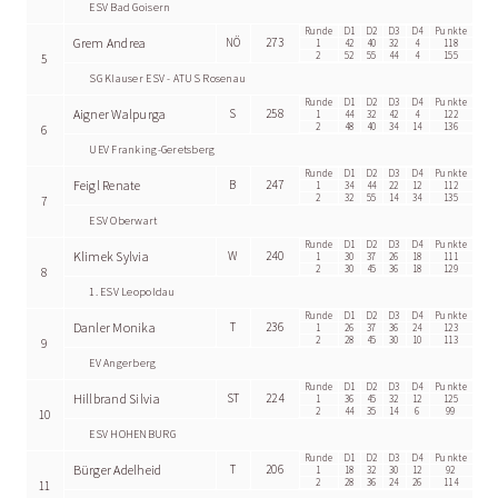
ESV Bad Goisern
Runde
D1
D2
D3
D4
Punkte
Grem Andrea
NÖ
273
1
42
40
32
4
118
2
52
55
44
4
155
5
SG Klauser ESV - ATUS Rosenau
Runde
D1
D2
D3
D4
Punkte
Aigner Walpurga
S
258
1
44
32
42
4
122
2
48
40
34
14
136
6
UEV Franking-Geretsberg
Runde
D1
D2
D3
D4
Punkte
Feigl Renate
B
247
1
34
44
22
12
112
2
32
55
14
34
135
7
ESV Oberwart
Runde
D1
D2
D3
D4
Punkte
Klimek Sylvia
W
240
1
30
37
26
18
111
2
30
45
36
18
129
8
1. ESV Leopoldau
Runde
D1
D2
D3
D4
Punkte
Danler Monika
T
236
1
26
37
36
24
123
2
28
45
30
10
113
9
EV Angerberg
Runde
D1
D2
D3
D4
Punkte
Hillbrand Silvia
ST
224
1
36
45
32
12
125
2
44
35
14
6
99
10
ESV HOHENBURG
Runde
D1
D2
D3
D4
Punkte
Bürger Adelheid
T
206
1
18
32
30
12
92
2
28
36
24
26
114
11