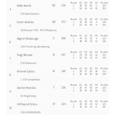
Runde
D1
D2
D3
D4
Punkte
Kefer Astrid
OÖ
276
1
46
26
50
2
124
2
50
42
44
16
152
4
ESV Bad Goisern
Runde
D1
D2
D3
D4
Punkte
Grem Andrea
NÖ
273
1
42
40
32
4
118
2
52
55
44
4
155
5
SG Klauser ESV - ATUS Rosenau
Runde
D1
D2
D3
D4
Punkte
Aigner Walpurga
S
258
1
44
32
42
4
122
2
48
40
34
14
136
6
UEV Franking-Geretsberg
Runde
D1
D2
D3
D4
Punkte
Feigl Renate
B
247
1
34
44
22
12
112
2
32
55
14
34
135
7
ESV Oberwart
Runde
D1
D2
D3
D4
Punkte
Klimek Sylvia
W
240
1
30
37
26
18
111
2
30
45
36
18
129
8
1. ESV Leopoldau
Runde
D1
D2
D3
D4
Punkte
Danler Monika
T
236
1
26
37
36
24
123
2
28
45
30
10
113
9
EV Angerberg
Runde
D1
D2
D3
D4
Punkte
Hillbrand Silvia
ST
224
1
36
45
32
12
125
2
44
35
14
6
99
10
ESV HOHENBURG