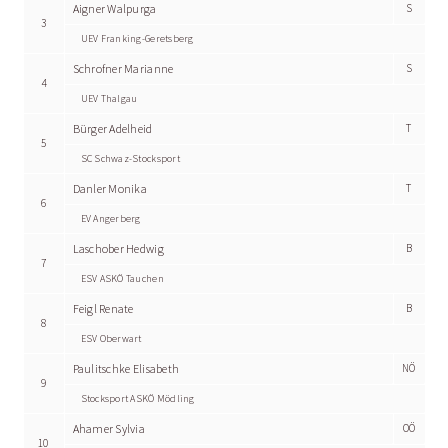
Aigner Walpurga
S
3
UEV Franking-Geretsberg
Schrofner Marianne
S
4
UEV Thalgau
Bürger Adelheid
T
5
SC Schwaz-Stocksport
Danler Monika
T
6
EV Angerberg
Laschober Hedwig
B
7
ESV ASKÖ Tauchen
Feigl Renate
B
8
ESV Oberwart
Paulitschke Elisabeth
NÖ
9
Stocksport ASKÖ Mödling
Ahamer Sylvia
OÖ
10