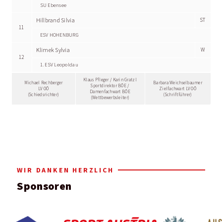
SU Ebensee
Hillbrand Silvia
ST
11
ESV HOHENBURG
Klimek Sylvia
W
12
1. ESV Leopoldau
Klaus Pfleger / Karin Gratzl
Michael Rechberger
Barbara Weichselbaumer
Sportdirektor BÖE /
LV OÖ
Zielfachwart LV OÖ
Damenfachwart BÖE
(Schiedsrichter)
(Schriftführer)
(Wettbewerbsleiter)
WIR DANKEN HERZLICH
Sponsoren