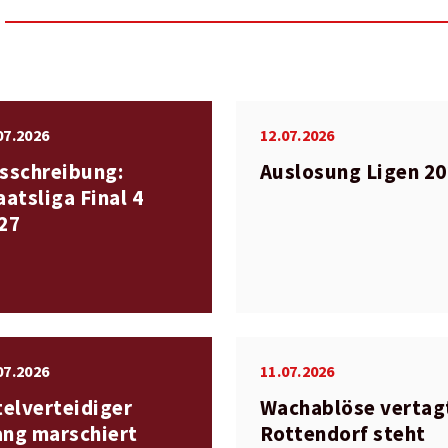
07.2026
12.07.2026
sschreibung:
Auslosung Ligen 2
aatsliga Final 4
27
07.2026
11.07.2026
telverteidiger
Wachablöse vertag
ng marschiert
Rottendorf steht