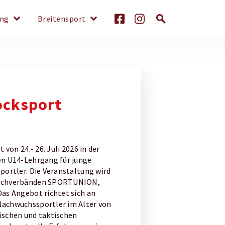
keyboard_arrow_down
keyboard_arrow_down
search
ung
Breitensport
ocksport
 von 24.- 26. Juli 2026 in der
en U14-Lehrgang für junge
portler. Die Veranstaltung wird
Dachverbänden SPORTUNION,
as Angebot richtet sich an
achwuchssportler im Alter von
nischen und taktischen