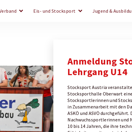
keyboard_arrow_down
keyboard_arrow_down
Verband
Eis- und Stocksport
Jugend & Ausbild
Anmeldung St
Lehrgang U14
Stocksport Austria veranstaltet
Stocksporthalle Oberwart ein
Stocksportlerinnen und Stocks
in Zusammenarbeit mit den 
ASKÖ und ASVÖ durchgeführt. D
Nachwuchssportlerinnen und N
10 bis 14 Jahren, die ihre tech