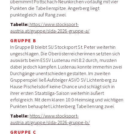
übernimmt Pottschach-Neunkirchen vorläufig mit vier
Punkten die Tabellenspitze. Angerberg liegt
punktegleich auf Rang zwei.
Tabelle:
https://www.stocksport-
austria.at/gruppe/slda-2026-gruppe-a/
GRUPPE B
In Gruppe B bleibt SU Stocksport St. Peter weiterhin
ungeschlagen. Die Oberösterreicherinnen setzten sich
auswärts beim ESSV Lustenau mit 8:2 durch, mussten
dabei jedoch kämpfen. Lustenau konnte immerhin zwei
Durchgänge unentschieden gestalten. Im zweiten
Gruppenspiel ließ Aufsteiger ASVÖ SV Lichtenberg zu
Hause Pischelsdorf keine Chance und schlägt sich in
ihrer ersten Staatsliga-Saison weiterhin äußert
erfolgreich. Mit dem klaren 10:0-Heimsieg und wichtigen
Punkten behauptet Lichtenberg Tabellenrang zwei.
Tabelle:
https://www.stocksport-
austria.at/gruppe/slda-2026-gruppe-b/
GRUPPE C