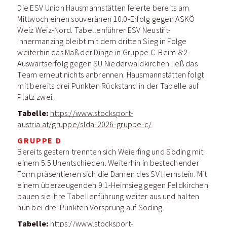
Die ESV Union Hausmannstätten feierte bereits am
Mittwoch einen souveränen 10:0-Erfolg gegen ASKÖ
Weiz Weiz-Nord. Tabellenführer ESV Neustift-
Innermanzing bleibt mit dem dritten Sieg in Folge
weiterhin das Maß der Dinge in Gruppe C. Beim 8:2-
Auswärtserfolg gegen SU Niederwaldkirchen ließ das
Team erneut nichts anbrennen. Hausmannstätten folgt
mit bereits drei Punkten Rückstand in der Tabelle auf
Platz zwei.
Tabelle:
https://www.stocksport-
austria.at/gruppe/slda-2026-gruppe-c/
GRUPPE D
Bereits gestern trennten sich Weierfing und Söding mit
einem 5:5 Unentschieden. Weiterhin in bestechender
Form präsentieren sich die Damen des SV Hernstein. Mit
einem überzeugenden 9:1-Heimsieg gegen Feldkirchen
bauen sie ihre Tabellenführung weiter aus und halten
nun bei drei Punkten Vorsprung auf Söding.
Tabelle:
https://www.stocksport-