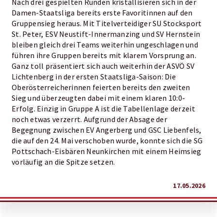
Nach drei gespielten Runden kristallisieren sich in der
Damen-Staatsliga bereits erste Favoritinnen auf den
Gruppensieg heraus. Mit Titelverteidiger SU Stocksport
St. Peter, ESV Neustift-Innermanzing und SV Hernstein
bleiben gleich drei Teams weiterhin ungeschlagen und
führen ihre Gruppen bereits mit klarem Vorsprung an.
Ganz toll präsentiert sich auch weiterhin der ASVÖ SV
Lichtenberg in der ersten Staatsliga-Saison: Die
Oberösterreicherinnen feierten bereits den zweiten
Sieg und überzeugten dabei mit einem klaren 10:0-
Erfolg. Einzig in Gruppe A ist die Tabellenlage derzeit
noch etwas verzerrt. Aufgrund der Absage der
Begegnung zwischen EV Angerberg und GSC Liebenfels,
die auf den 24. Mai verschoben wurde, konnte sich die SG
Pottschach-Eisbären Neunkirchen mit einem Heimsieg
vorläufig an die Spitze setzen.
17.05.2026