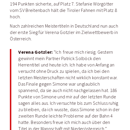
194 Punkten sicherte, auf Platz 7. Stefanie Wörgötter
vom SV Breitenbach hält die Tiroler Fahnen mit Platz 8
hoch.
Nach zahlreichen Meistertiteln in Deutschland nun auch
der erste Sieg für Verena Gotzler im Zielwettbewerb in
Österreich.
Verena Gotzler:
“Ich
freue mich riesig. Gestern
gewinnt mein Partner Patrick Solböck den
Herrentitel und heute ich. Ich habe von Anfang an
versucht ohne Druck zu spielen, da ich bei den
letzten Meisterschaften nicht wirklich konstant war.
Das Finale gegen Simone war unglaublich
spannend, da sie auch nicht nachgelassen hat. 186
Punkte von Simone und mir auf der letzten Runde
sagen alles aus. Ich versuchte bis zum Schluss ruhig
zu bleiben, da ich wusste, dass Simone schon in der
zweiten Runde leichte Probleme auf der Bahn 4
hatte. Besonders freue ich mich auch über den
Titel in der Mannschaft mit Niederösterreich.”