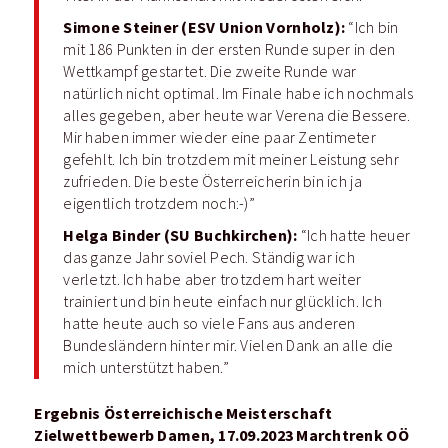
Simone Steiner (ESV Union Vornholz):
“Ich bin
mit 186 Punkten in der ersten Runde super in den
Wettkampf gestartet. Die zweite Runde war
natürlich nicht optimal. Im Finale habe ich nochmals
alles gegeben, aber heute war Verena die Bessere.
Mir haben immer wieder eine paar Zentimeter
gefehlt. Ich bin trotzdem mit meiner Leistung sehr
zufrieden. Die beste Österreicherin bin ich ja
eigentlich trotzdem noch:-)”
Helga Binder (SU Buchkirchen):
“Ich hatte heuer
das ganze Jahr soviel Pech. Ständig war ich
verletzt. Ich habe aber trotzdem hart weiter
trainiert und bin heute einfach nur glücklich. Ich
hatte heute auch so viele Fans aus anderen
Bundesländern hinter mir. Vielen Dank an alle die
mich unterstützt haben.”
Ergebnis Österreichische Meisterschaft
Zielwettbewerb Damen, 17.09.2023 Marchtrenk OÖ