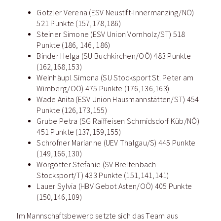
Gotzler Verena (ESV Neustift-Innermanzing/NÖ)
521 Punkte (157,178,186)
Steiner Simone (ESV Union Vornholz/ST) 518
Punkte (186, 146, 186)
Binder Helga (SU Buchkirchen/OÖ) 483 Punkte
(162,168,153)
Weinhäupl Simona (SU Stocksport St. Peter am
Wimberg/OÖ) 475 Punkte (176,136,163)
Wade Anita (ESV Union Hausmannstätten/ST) 454
Punkte (126,173,155)
Grube Petra (SG Raiffeisen Schmidsdorf Küb/NÖ)
451 Punkte (137,159,155)
Schrofner Marianne (UEV Thalgau/S) 445 Punkte
(149,166,130)
Wörgötter Stefanie (SV Breitenbach
Stocksport/T) 433 Punkte (151,141,141)
Lauer Sylvia (HBV Gebot Asten/OÖ) 405 Punkte
(150,146,109)
Im Mannschaftsbewerb setzte sich das Team aus