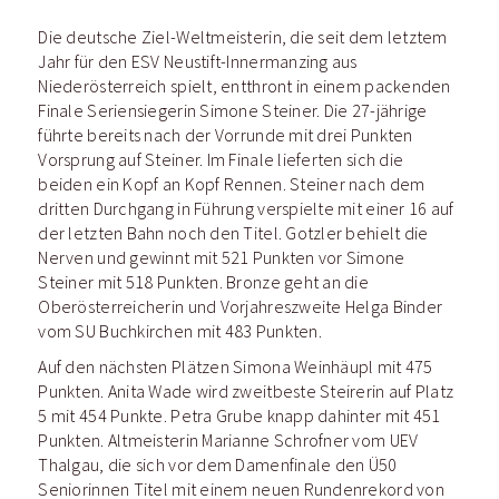
Die deutsche Ziel-Weltmeisterin, die seit dem letztem
Jahr für den ESV Neustift-Innermanzing aus
Niederösterreich spielt, entthront in einem packenden
Finale Seriensiegerin Simone Steiner. Die 27-jährige
führte bereits nach der Vorrunde mit drei Punkten
Vorsprung auf Steiner. Im Finale lieferten sich die
beiden ein Kopf an Kopf Rennen. Steiner nach dem
dritten Durchgang in Führung verspielte mit einer 16 auf
der letzten Bahn noch den Titel. Gotzler behielt die
Nerven und gewinnt mit 521 Punkten vor Simone
Steiner mit 518 Punkten. Bronze geht an die
Oberösterreicherin und Vorjahreszweite Helga Binder
vom SU Buchkirchen mit 483 Punkten.
Auf den nächsten Plätzen Simona Weinhäupl mit 475
Punkten. Anita Wade wird zweitbeste Steirerin auf Platz
5 mit 454 Punkte. Petra Grube knapp dahinter mit 451
Punkten. Altmeisterin Marianne Schrofner vom UEV
Thalgau, die sich vor dem Damenfinale den Ü50
Seniorinnen Titel mit einem neuen Rundenrekord von