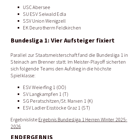
USC Abersee
SU ESV Seiwald Edla
SSV Union Wenigzell
EK Deurotherm Feldkirchen
Bundesliga 1: Vier Aufsteiger fixiert
Parallel zur Staatsmeisterschaft fand die Bundesliga 1 in
Steinach am Brenner statt. Im Meister-Playoff sicherten
sich folgende Teams den Aufstieg in die höchste
Spielklasse:
ESV Weierfing 1 (OÖ)
SV Langkampfen 1 (T)
SG Peratschitzen/St. Marxen 1 (K)
ESV Ladler Eisstöcke Graz 1 (ST)
Ergebnisliste:
Ergebnis Bundesliga 1 Herren WInter 2025-
2026
ENDERGEBNIS