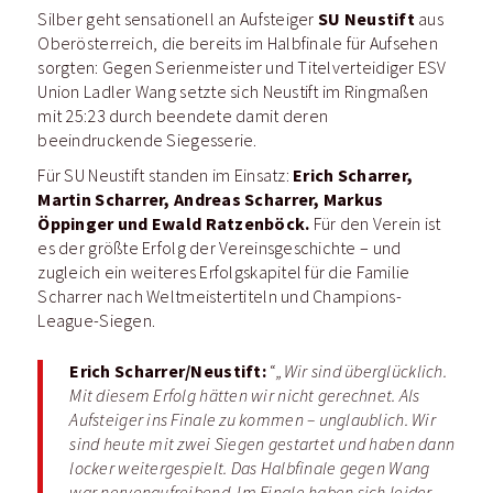
SU Neustift
Silber geht sensationell an Aufsteiger
aus
Oberösterreich, die bereits im Halbfinale für Aufsehen
sorgten: Gegen Serienmeister und Titelverteidiger ESV
Union Ladler Wang setzte sich Neustift im Ringmaßen
mit 25:23 durch beendete damit deren
beeindruckende Siegesserie.
Erich Scharrer,
Für SU Neustift standen im Einsatz:
Martin Scharrer, Andreas Scharrer, Markus
Öppinger und Ewald Ratzenböck.
Für den Verein ist
es der größte Erfolg der Vereinsgeschichte – und
zugleich ein weiteres Erfolgskapitel für die Familie
Scharrer nach Weltmeistertiteln und Champions-
League-Siegen.
Erich Scharrer/Neustift:
“
„Wir sind überglücklich.
Mit diesem Erfolg hätten wir nicht gerechnet. Als
Aufsteiger ins Finale zu kommen – unglaublich. Wir
sind heute mit zwei Siegen gestartet und haben dann
locker weitergespielt. Das Halbfinale gegen Wang
war nervenaufreibend. Im Finale haben sich leider