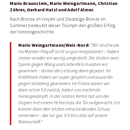
Mario Braunstein, Mario Weingartmann, Christian
Zöhrer, Gerhard Hatzl und Adolf Almer.
Nach Bronze im Vorjahr und Staatsliga-Bronze im
Sommer bedeutet dieser Triumph den größten Erfolg
der Vereinsgeschichte.
Mario Weingartmann/Weiz-Nord:
“
Wir sind heute
ins Meister-Playoff nicht so gut reingestartet – haben
immer wieder ein wenig umgestellt. Die letzten zwei
Spiele gegen Wang und Liebenfels mussten wir
gewinnen – da hat die Leistung dann gepasst. Im
Halbfinale haben wir super gespielt und souverän
gegen Voitsberg gewonnen. Im Finale waren wir
dann schon 5:0 zurück, haben uns nochmals
herangekämpft. In der letzten Kehre hat uns der
Gegner mit einem Fehlschuss die Tür aufgemacht. Ich
konnte dann den letzten entscheidenden Schuss
versenken – das tut gut. Ich bin stolz auf unsere
Mannschaft.“