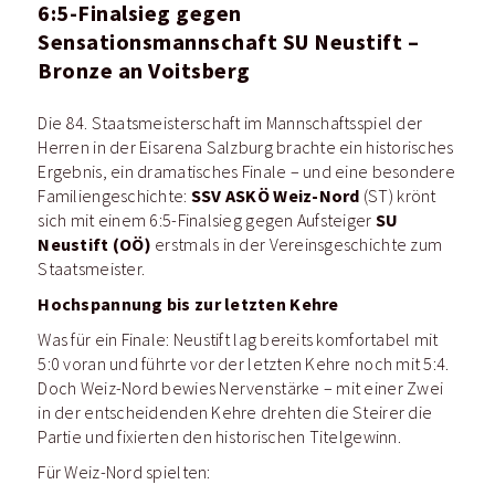
6:5-Finalsieg gegen
Sensationsmannschaft SU Neustift
–
Bronze an Voitsberg
Die 84. Staatsmeisterschaft im Mannschaftsspiel der
Herren in der Eisarena Salzburg brachte ein historisches
Ergebnis, ein dramatisches Finale – und eine besondere
SSV ASKÖ Weiz-Nord
Familiengeschichte:
(ST) krönt
SU
sich mit einem 6:5-Finalsieg gegen Aufsteiger
Neustift (OÖ)
erstmals in der Vereinsgeschichte zum
Staatsmeister.
Hochspannung bis zur letzten Kehre
Was für ein Finale: Neustift lag bereits komfortabel mit
5:0 voran und führte vor der letzten Kehre noch mit 5:4.
Doch Weiz-Nord bewies Nervenstärke – mit einer Zwei
in der entscheidenden Kehre drehten die Steirer die
Partie und fixierten den historischen Titelgewinn.
Für Weiz-Nord spielten: