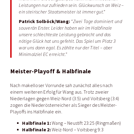
Leistungen nur zufrieden sein. Glückwunsch an Weiz –
ein steirischer Staatsmeister ist immer gut.”
Patrick Solböck/Wang:
“Zwei Tage dominiert und
souverän Erster. Leider haben wir im Halbfinale
unsere schlechteste Leistung gebracht und das
nötige Glück hat uns gefehlt. Das Spiel um Platz 3
war uns dann egal. Es zählte nur der Titel – aber
Minimalziel EC erreicht.”
Meister-Playoff & Halbfinale
Nach makelloser Vorrunde sah zunächst alles nach
einem weiteren Erfolg für Wang aus. Trotz zweier
Niederlagen gegen Weiz-Nord (3:5) und Voitsberg (3:4)
zogen die Niederösterreicher als Sieger des Meister-
Playoffs ins Halbfinale ein.
Halbfinale 1:
Wang – Neustift 23:25 (Ringmaßen)
Halbfinale 2:
Weiz-Nord – Voitsberg 9:3