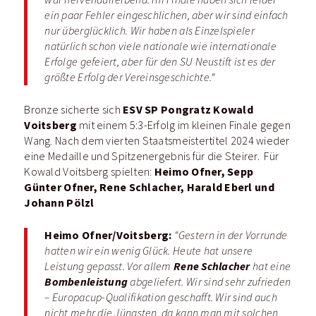
ein paar Fehler eingeschlichen, aber wir sind einfach
nur überglücklich. Wir haben als Einzelspieler
natürlich schon viele nationale wie internationale
Erfolge gefeiert, aber für den SU Neustift ist es der
größte Erfolg der Vereinsgeschichte.“
ESV SP Pongratz Kowald
Bronze sicherte sich
Voitsberg
mit einem 5:3-Erfolg im kleinen Finale gegen
Wang. Nach dem vierten Staatsmeistertitel 2024 wieder
eine Medaille und Spitzenergebnis für die Steirer.
Für
Heimo Ofner, Sepp
Kowald Voitsberg spielten:
Günter Ofner, Rene Schlacher, Harald Eberl und
Johann Pölzl
Heimo Ofner/Voitsberg:
“Gestern in der Vorrunde
hatten wir ein wenig Glück. Heute hat unsere
Rene Schlacher
Leistung gepasst. Vor allem
hat eine
Bombenleistung
abgeliefert. Wir sind sehr zufrieden
– Europacup-Qualifikation geschafft. Wir sind auch
nicht mehr die Jüngsten, da kann man mit solchen