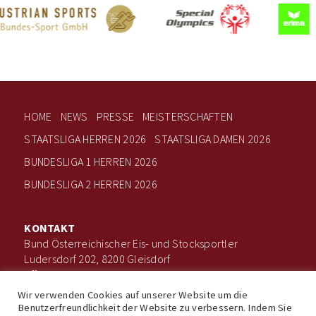
HOME
NEWS
PRESSE
MEISTERSCHAFTEN
STAATSLIGA HERREN 2026
STAATSLIGA DAMEN 2026
BUNDESLIGA 1 HERREN 2026
BUNDESLIGA 2 HERREN 2026
KONTAKT
Bund Österreichischer Eis- und Stocksportler
Ludersdorf 202, 8200 Gleisdorf
office@boee.at
+43 660 506 7203
Wir verwenden Cookies auf unserer Website um die
Benutzerfreundlichkeit der Website zu verbessern. Indem Sie