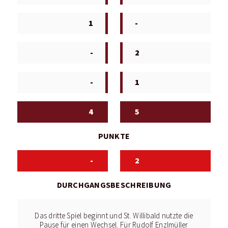
1
-
-
2
-
1
4
5
PUNKTE
-
2
DURCHGANGSBESCHREIBUNG
Das dritte Spiel beginnt und St. Willibald nutzte die
Pause für einen Wechsel. Für Rudolf Enzlmüller