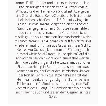
kommt Philipp Höller und der ersten Kehre nach zu
Urteilen bringt er frischen Wind, 4 Treffer von St.
Willibald und ein Fehler von Grossfeistritz ergeben
eine 2 für die Gäste. Kehre 2 bleibt fehlerfrei und die
Heimischen schließen auf. 1:2. Erneut zwingt ein
Anschuss von Harald Bergmann an den rechten
Strich den gegnerischen 1. Schützen zum Fehler,
auch der "Löschversuch" der Oberösterreicher
misslingt und so kommt man überraschender Weise
zu einer Break 2. Die 4. Kehre verläuft fehlerfrei und
wieder einmal führt man aus Grossfeistritzer Sicht 2
Kehren vor Schluss, kann man die Führung auch
diesmal wie in Spiel 2 nach Hause spielen? Auf die
Antwort müssen wir wohl noch eine Kehre warten,
denn die Gäste bringen die Feistritzer mit 2 schönen
Sitzern so richtig in Bedrängung, so kommt was
kommen muss, der Fehler der Heimischen. 4:4 vor
der letzten Kehre. In die letzte Kehre startet das
Heimteam denkbar ungünstig, nämlich mit einem
Fehler auf den 1. Stock, das darauffolgende Maß
kommt leider zu lang. Die Heimischen erholen sich
nicht mehr davon und lassen dem Gegner leichtes
Spiel.