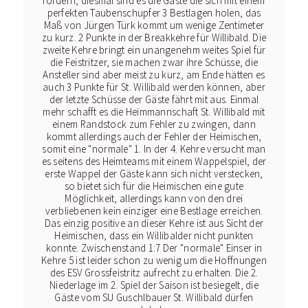
fordern, diesmal sind es die Gäste die sich mit einem
perfekten Taubenschupfer 3 Bestlagen holen, das
Maß von Jürgen Türk kommt um wenige Zentimeter
zu kurz. 2 Punkte in der Breakkehre für Willibald. Die
zweite Kehre bringt ein unangenehm weites Spiel für
die Feistritzer, sie machen zwar ihre Schüsse, die
Ansteller sind aber meist zu kurz, am Ende hätten es
auch 3 Punkte für St. Willibald werden können, aber
der letzte Schüsse der Gäste fährt mit aus. Einmal
mehr schafft es die Heimmannschaft St. Willibald mit
einem Randstock zum Fehler zu zwingen, dann
kommt allerdings auch der Fehler der Heimischen,
somit eine "normale" 1. In der 4. Kehre versucht man
es seitens des Heimteams mit einem Wappelspiel, der
erste Wappel der Gäste kann sich nicht verstecken,
so bietet sich für die Heimischen eine gute
Möglichkeit, allerdings kann von den drei
verbliebenen kein einziger eine Bestlage erreichen.
Das einzig positive an dieser Kehre ist aus Sicht der
Heimischen, dass ein Willibalder nicht punkten
konnte. Zwischenstand 1:7 Der "normale" Einser in
Kehre 5 ist leider schon zu wenig um die Hoffnungen
des ESV Grossfeistritz aufrecht zu erhalten. Die 2.
Niederlage im 2. Spiel der Saison ist besiegelt, die
Gäste vom SU Guschlbauer St. Willibald dürfen