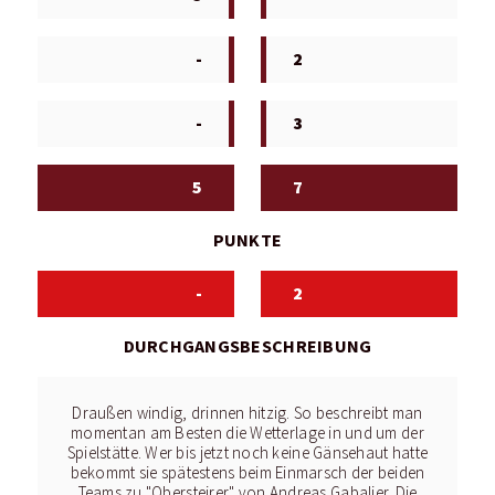
-
2
-
3
5
7
PUNKTE
-
2
DURCHGANGSBESCHREIBUNG
Draußen windig, drinnen hitzig. So beschreibt man
momentan am Besten die Wetterlage in und um der
Spielstätte. Wer bis jetzt noch keine Gänsehaut hatte
bekommt sie spätestens beim Einmarsch der beiden
Teams zu "Obersteirer" von Andreas Gabalier. Die