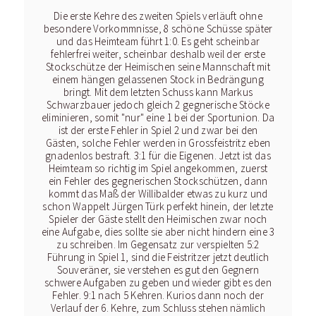
Die erste Kehre des zweiten Spiels verläuft ohne
besondere Vorkommnisse, 8 schöne Schüsse später
und das Heimteam führt 1:0. Es geht scheinbar
fehlerfrei weiter, scheinbar deshalb weil der erste
Stockschütze der Heimischen seine Mannschaft mit
einem hängen gelassenen Stock in Bedrängung
bringt. Mit dem letzten Schuss kann Markus
Schwarzbauer jedoch gleich 2 gegnerische Stöcke
eliminieren, somit "nur" eine 1 bei der Sportunion. Da
ist der erste Fehler in Spiel 2 und zwar bei den
Gästen, solche Fehler werden in Grossfeistritz eben
gnadenlos bestraft. 3:1 für die Eigenen. Jetzt ist das
Heimteam so richtig im Spiel angekommen, zuerst
ein Fehler des gegnerischen Stockschützen, dann
kommt das Maß der Willibalder etwas zu kurz und
schon Wappelt Jürgen Türk perfekt hinein, der letzte
Spieler der Gäste stellt den Heimischen zwar noch
eine Aufgabe, dies sollte sie aber nicht hindern eine 3
zu schreiben. Im Gegensatz zur verspielten 5:2
Führung in Spiel 1, sind die Feistritzer jetzt deutlich
Souveräner, sie verstehen es gut den Gegnern
schwere Aufgaben zu geben und wieder gibt es den
Fehler. 9:1 nach 5 Kehren. Kurios dann noch der
Verlauf der 6. Kehre, zum Schluss stehen nämlich