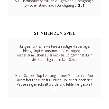
SU Guschlbauer St. Willibald 1 gewinnt Durchgang 5.
2 : 8
Zwischenstand nach Durchgang 5:
STIMMEN ZUM SPIEL
Jürgen Türk: Eine weitere unnötige Niederlage.
Leider gelingt es uns immer öfter totgeglaubte
wieder zum Leben zu erwecken. So gewinnst du in
der Staatsliga eben kein Spiel.
Hans Schopf: Top Leistung meiner Mannschaft ! Vor
allem freut es mich für Philipp Höller der nach der
Pause eingewechselt wurde und fehlerfrei gespielt
hat.