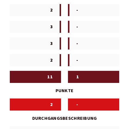
2
-
3
-
3
-
2
-
11
1
PUNKTE
2
-
DURCHGANGSBESCHREIBUNG