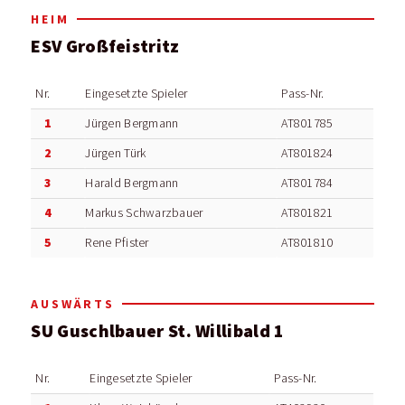
HEIM
ESV Großfeistritz
Nr.
Eingesetzte Spieler
Pass-Nr.
1
Jürgen Bergmann
AT801785
2
Jürgen Türk
AT801824
3
Harald Bergmann
AT801784
4
Markus Schwarzbauer
AT801821
5
Rene Pfister
AT801810
AUSWÄRTS
SU Guschlbauer St. Willibald 1
Nr.
Eingesetzte Spieler
Pass-Nr.