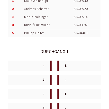
1
Klaus Weinhäupl
AT403930
2
Andreas Scharrer
AT403920
3
Martin Polzinger
AT403914
4
Rudolf Enzlmüller
AT403892
5
Philipp Höller
AT404463
DURCHGANG 1
-
1
2
-
-
1
3
-