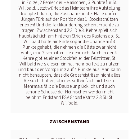
in Folge, 2 Fehler der Heimischen, 3 Punkte für St.
Willibald. Jetzt würfelt das Heimteam ihre Aufstellung
komplett durch, die Zuschauer in der Halle dürfen
Jürgen Türk auf der Position des 1. Stockschützen
erleben! Und die Taktikänderung scheint Früchte zu
tragen. Zwischenstand 2:3. Die 3. Kehre spielt sich
hauptsächlich am hinteren Strich des Kastens ab, St.
Willibald hätte am Ende sogar die Chance auf 3
Punkte gehabt, die nehmen die Gäste zwar nicht
wahr, eine 2 schreiben sie dennoch. Auch in der 4.
Kehre gibt es einen Stockfehler der Feistritzer, St.
Willibald weiß diesen einmal mehr perfekt zu nutzen
und baut den Vorsprung auf 4 Punkte aus. Man kann
nicht behaupten, dass die Grossfeistritzer nicht alles
Versucht hätten, aber es soll einfach nicht sein.
Mehrmals fällt die Daube unglücklich und auch
schöne Schüsse der Heimischen werden nicht
belohnt. Endstand ESV Grossfeistritz 2:8 SU St.
Willibald.
ZWISCHENSTAND