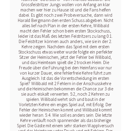
Grossfeistritzer Jungs wollen von Anfang an klar
machen wer hier zu Hause ist und die Fans helfen
dabei. Es gibt noch zwei Probeversuche, dann wird
Harald Bergmann den ersten Schuss abgeben. Nicht
alles lief nach Plan in der ersten Kehre, Willibald
macht den Fehler schon beim ersten Stockschuss,
leider ist das Maß des letzten Feistritzers zu lang 0:1.
Die Feistritzer können auch anders, wie sie in der 2.
Kehre zeigen. Nachdem das Spiel mit dem ersten
Stockschuss etwas weiter wurde folgte ein perfekter
Sitzer der Heimischen, jetzt der Fehler bei Willibald,
und das Heimteam spielt die 2 trocken Heim. Die
Freude über die Führung bei den Heimfans war nur
von kurzer Dauer, eine fehlerfreie Kehre führt zum
Ausgleich. Ist das die Vorentscheidung im ersten
Spiel? Willibald mit 2 Fehlern in der Anschusskehre
und die Heimischen bekommen die Chance zur 3 die
sie auch eiskalt verwerten. 5:2, noch 2 Kehren zu
spielen. Willibald wehrt sich und baut in der
Vorletzten Kehre ein enges Spiel auf, mit Erfolg. Der
Fehler der Heimischen kommt und Willibald kommt
wieder heran. 5:4. Wie soll es anders sein. Die letzte
Kehre verläuft noch spannender als das bisherige
Spiel. Die Gäste mit einem sehr starken Wapplversuch