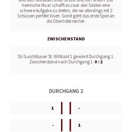
und das Heimteam unter Druck und mit Fehlern. Der
heimische Moar schafft es zwar den Gästen eine
schwere Aufgabe zu stellen, die sie allerdings mit 2
Schüssen perfekt lösen. Somit geht das erste Spiel an
die Oberösterreicher.
ZWISCHENSTAND
SU Guschlbauer St. Willibald 1 gewinnt Durchgang 1.
0 : 2
Zwischenstand nach Durchgang 1:
DURCHGANG 2
1
-
-
1