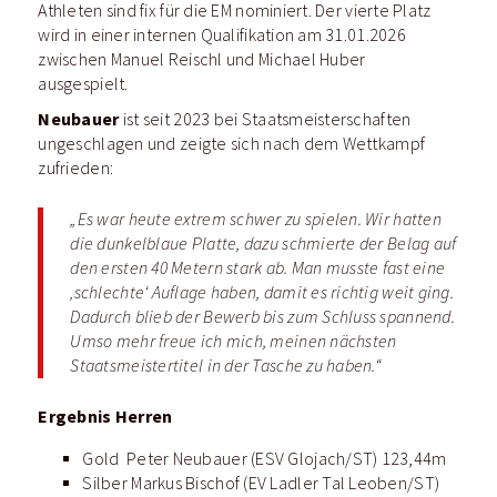
Athleten sind fix für die EM nominiert. Der vierte Platz
wird in einer internen Qualifikation am 31.01.2026
zwischen Manuel Reischl und Michael Huber
ausgespielt.
Neubauer
ist seit 2023 bei Staatsmeisterschaften
ungeschlagen und zeigte sich nach dem Wettkampf
zufrieden:
„Es war heute extrem schwer zu spielen. Wir hatten
die dunkelblaue Platte, dazu schmierte der Belag auf
den ersten 40 Metern stark ab. Man musste fast eine
‚schlechte‘ Auflage haben, damit es richtig weit ging.
Dadurch blieb der Bewerb bis zum Schluss spannend.
Umso mehr freue ich mich, meinen nächsten
Staatsmeistertitel in der Tasche zu haben.“
Ergebnis Herren
Gold Peter Neubauer (ESV Glojach/ST) 123,44m
Silber Markus Bischof (EV Ladler Tal Leoben/ST)