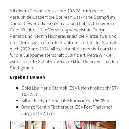
Mit einem Gewaltschuss über 108,28 m im vierten
Versuch deklassiert die Steirerin Lisa-Marie Stampfl im
Damenbewerb die Konkurrenz und holt sich souverän
Gold. Mit über 12 m Vorsprung verweist sie Evelyn
Perhab und Kerstin Fischerauer auf die Plätze zwei und
drei.
Der insgesamt dritte Staatsmeistertitel für Stampfl
nach 2022 und 2024. Alle drei Athletinnen sind damit fix
für die Europameisterschaft qualifiziert. Petra Winkler
wird als vierte Schützin bei der EM für Österreich an den
Start gehen.
Ergebnis Damen
Gold Lisa-Marie Stampfl (ESV Union Kroisbach/ST)
108,28m
Silber Evelyn Perhab (EV Ramsau/ST) 96,05m
Bronze Kerstin Fischerauer (ESV Fort Thalerhof
Jung/ST) 92,17m