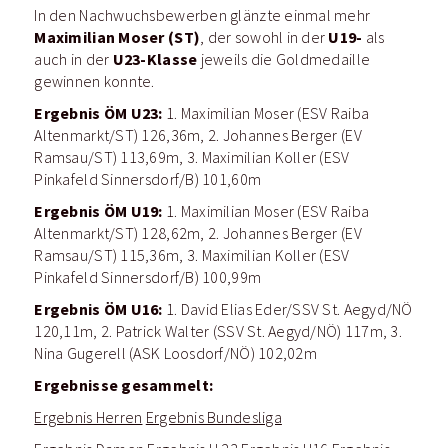
In den Nachwuchsbewerben glänzte einmal mehr
Maximilian Moser (ST)
U19-
, der sowohl in der
als
U23-Klasse
auch in der
jeweils die Goldmedaille
gewinnen konnte.
Ergebnis ÖM U23:
1. Maximilian Moser (ESV Raiba
Altenmarkt/ST) 126,36m, 2. Johannes Berger (EV
Ramsau/ST) 113,69m, 3. Maximilian Koller (ESV
Pinkafeld Sinnersdorf/B) 101,60m
Ergebnis ÖM U19:
1. Maximilian Moser (ESV Raiba
Altenmarkt/ST) 128,62m, 2. Johannes Berger (EV
Ramsau/ST) 115,36m, 3. Maximilian Koller (ESV
Pinkafeld Sinnersdorf/B) 100,99m
Ergebnis ÖM U16:
1. David Elias Eder/SSV St. Aegyd/NÖ
120,11m, 2. Patrick Walter (SSV St. Aegyd/NÖ) 117m, 3.
Nina Gugerell (ASK Loosdorf/NÖ) 102,02m
Ergebnisse gesammelt:
Ergebnis Herren
Ergebnis Bundesliga