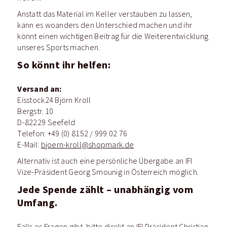
Anstatt das Material im Keller verstauben zu lassen,
kann es woanders den Unterschied machen und ihr
könnt einen wichtigen Beitrag für die Weiterentwicklung
unseres Sports machen.
So könnt ihr helfen:
Versand an:
Eisstock24 Björn Kroll
Bergstr. 10
D-82229 Seefeld
Telefon: +49 (0) 8152 / 999 02 76
E-Mail:
bjoern-kroll@shopmark.de
Alternativ ist auch eine persönliche Übergabe an IFI
Vize-Präsident Georg Smounig in Österreich möglich.
Jede Spende zählt – unabhängig vom
Umfang.
Falls es Fragen gibt, bitte direkt an IFI Präsident Christian