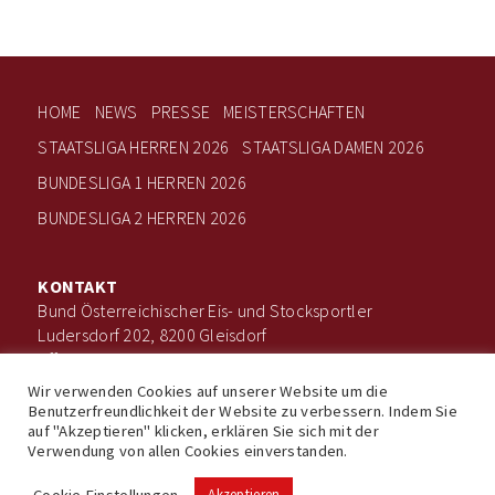
HOME
NEWS
PRESSE
MEISTERSCHAFTEN
STAATSLIGA HERREN 2026
STAATSLIGA DAMEN 2026
BUNDESLIGA 1 HERREN 2026
BUNDESLIGA 2 HERREN 2026
KONTAKT
Bund Österreichischer Eis- und Stocksportler
Ludersdorf 202, 8200 Gleisdorf
office@boee.at
+43 660 506 7203
Wir verwenden Cookies auf unserer Website um die
Benutzerfreundlichkeit der Website zu verbessern. Indem Sie
auf "Akzeptieren" klicken, erklären Sie sich mit der
Verwendung von allen Cookies einverstanden.
Impressum
Datenschutz
© Bund Österreichischer Eis- und Stocksportler
Cookie Einstellungen
Akzeptieren