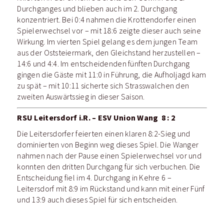
Durchganges und blieben auch im 2. Durchgang
konzentriert. Bei 0:4 nahmen die Krottendorfer einen
Spielerwechsel vor – mit 18:6 zeigte dieser auch seine
Wirkung. Im vierten Spiel gelang es dem jungen Team
aus der Oststeiermark, den Gleichstand herzustellen –
14:6 und 4:4. Im entscheidenden fünften Durchgang
gingen die Gäste mit 11:0 in Führung, die Aufholjagd kam
zu spät – mit 10:11 sicherte sich Strasswalchen den
zweiten Auswärtssieg in dieser Saison.
RSU Leitersdorf i.R. – ESV Union Wang 8 : 2
Die Leitersdorfer feierten einen klaren 8:2-Sieg und
dominierten von Beginn weg dieses Spiel. Die Wanger
nahmen nach der Pause einen Spielerwechsel vor und
konnten den dritten Durchgang für sich verbuchen. Die
Entscheidung fiel im 4. Durchgang in Kehre 6 –
Leitersdorf mit 8:9 im Rückstand und kann mit einer Fünf
und 13:9 auch dieses Spiel für sich entscheiden.