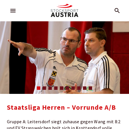
menu
search
Staatsliga Herren – Vorrunde A/B
Gruppe A: Leitersdorf siegt zuhause gegen Wang mit 8:2
und EV Strasswalchen holt sich in Krottendorf volle