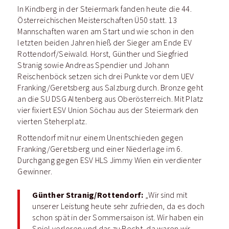
In Kindberg in der Steiermark fanden heute die 44.
Österreichischen Meisterschaften Ü50 statt. 13
Mannschaften waren am Start und wie schon in den
letzten beiden Jahren hieß der Sieger am Ende EV
Rottendorf/Seiwald. Horst, Günther und Siegfried
Stranig sowie Andreas Spendier und Johann
Reischenböck setzen sich drei Punkte vor dem UEV
Franking/Geretsberg aus Salzburg durch. Bronze geht
an die SU DSG Altenberg aus Oberösterreich. Mit Platz
vier fixiert ESV Union Söchau aus der Steiermark den
vierten Steherplatz.
Rottendorf mit nur einem Unentschieden gegen
Franking/Geretsberg und einer Niederlage im 6.
Durchgang gegen ESV HLS Jimmy Wien ein verdienter
Gewinner.
Günther Stranig/Rottendorf:
„Wir sind mit
unserer Leistung heute sehr zufrieden, da es doch
schon spät in der Sommersaison ist. Wir haben ein
Spiel verloren und das zu Recht, da waren wir