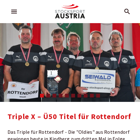
menu
search
Triple X – Ü50 Titel für Rottendorf
Das Triple für Rottendorf - Die "Oldies" aus Rottendorf
gewinnen heute in Kindberg zum dritten Mal in Folge