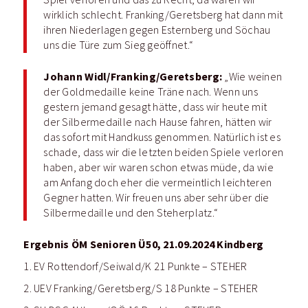
wirklich schlecht. Franking/Geretsberg hat dann mit
ihren Niederlagen gegen Esternberg und Söchau
uns die Türe zum Sieg geöffnet.“
Johann Widl/Franking/Geretsberg:
„Wie weinen
der Goldmedaille keine Träne nach. Wenn uns
gestern jemand gesagt hätte, dass wir heute mit
der Silbermedaille nach Hause fahren, hätten wir
das sofort mit Handkuss genommen. Natürlich ist es
schade, dass wir die letzten beiden Spiele verloren
haben, aber wir waren schon etwas müde, da wie
am Anfang doch eher die vermeintlich leichteren
Gegner hatten. Wir freuen uns aber sehr über die
Silbermedaille und den Steherplatz.“
Ergebnis ÖM Senioren Ü50, 21.09.2024 Kindberg
1. EV Rottendorf/Seiwald/K 21 Punkte – STEHER
2. UEV Franking/Geretsberg/S 18 Punkte – STEHER