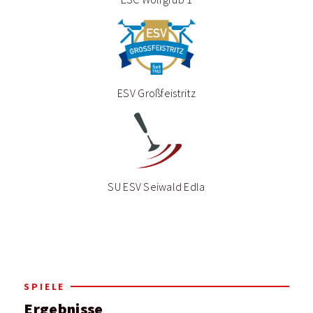
ESV Großfeistritz
SU ESV Seiwald Edla
SPIELE
Ergebnisse