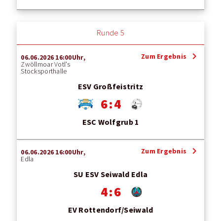
Runde 5
chevron_right
Zum Ergebnis
06.06.2026 16:00Uhr,
Zwöllmoar Votl's
Stocksporthalle
ESV Großfeistritz
6 : 4
ESC Wolfgrub 1
chevron_right
Zum Ergebnis
06.06.2026 16:00Uhr,
Edla
SU ESV Seiwald Edla
4 : 6
EV Rottendorf/Seiwald