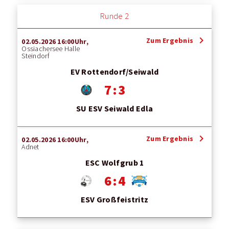
Runde 2
chevron_right
Zum Ergebnis
02.05.2026 16:00Uhr,
Ossiachersee Halle
Steindorf
EV Rottendorf/Seiwald
7 : 3
SU ESV Seiwald Edla
chevron_right
Zum Ergebnis
02.05.2026 16:00Uhr,
Adnet
ESC Wolfgrub 1
6 : 4
ESV Großfeistritz