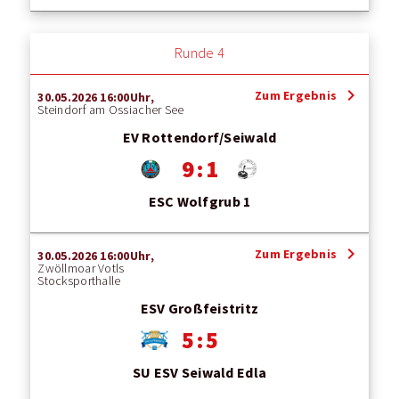
Runde 4
chevron_right
Zum Ergebnis
30.05.2026 16:00Uhr,
Steindorf am Ossiacher See
EV Rottendorf/Seiwald
9 : 1
ESC Wolfgrub 1
chevron_right
Zum Ergebnis
30.05.2026 16:00Uhr,
Zwöllmoar Votls
Stocksporthalle
ESV Großfeistritz
5 : 5
SU ESV Seiwald Edla