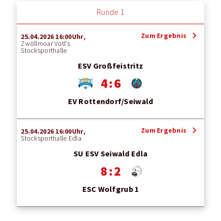
Runde 1
chevron_right
Zum Ergebnis
25.04.2026 16:00Uhr,
Zwöllmoar Votl's
Stocksporthalle
ESV Großfeistritz
4 : 6
EV Rottendorf/Seiwald
chevron_right
Zum Ergebnis
25.04.2026 16:00Uhr,
Stocksporthalle Edla
SU ESV Seiwald Edla
8 : 2
ESC Wolfgrub 1