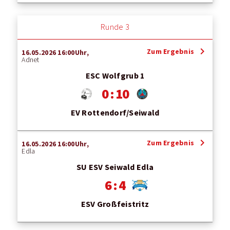
Runde 3
chevron_right
Zum Ergebnis
16.05.2026 16:00Uhr,
Adnet
ESC Wolfgrub 1
0 : 10
EV Rottendorf/Seiwald
chevron_right
Zum Ergebnis
16.05.2026 16:00Uhr,
Edla
SU ESV Seiwald Edla
6 : 4
ESV Großfeistritz