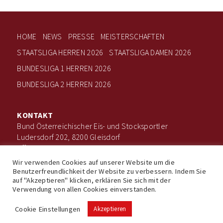
HOME
NEWS
PRESSE
MEISTERSCHAFTEN
STAATSLIGA HERREN 2026
STAATSLIGA DAMEN 2026
BUNDESLIGA 1 HERREN 2026
BUNDESLIGA 2 HERREN 2026
KONTAKT
Bund Österreichischer Eis- und Stocksportler
Ludersdorf 202, 8200 Gleisdorf
office@boee.at
+43 660 506 7203
Wir verwenden Cookies auf unserer Website um die
Benutzerfreundlichkeit der Website zu verbessern. Indem Sie
auf "Akzeptieren" klicken, erklären Sie sich mit der
Verwendung von allen Cookies einverstanden.
Impressum
Datenschutz
© Bund Österreichischer Eis- und Stocksportler
Cookie Einstellungen
Akzeptieren