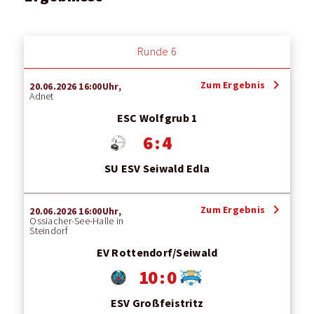
Runde 6
chevron_right
Zum Ergebnis
20.06.2026 16:00Uhr,
Adnet
ESC Wolfgrub 1
6 : 4
SU ESV Seiwald Edla
chevron_right
Zum Ergebnis
20.06.2026 16:00Uhr,
Ossiacher-See-Halle in
Steindorf
EV Rottendorf/Seiwald
10 : 0
ESV Großfeistritz